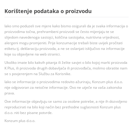
Korištenje podataka o proizvodu
Iako smo poduzeli sve mjere kako bismo osigurali da je svaka informacija o
proizvodima točna, prehrambeni proizvodi se često mijenjaju te se
slijedom navedenoga sastojci, količina sastojaka, nutritivna vrijednost,
alergeni mogu promjeniti. Prije konzumacije trebali biste uvijek pročitati
etiketu tj. deklaraciju proizvoda, a ne se oslanjati isključivo na informacije
koje su objavljene na web stranici.
Ukoliko imate bilo kakvih pitanja ili želite savjet o bilo kojoj marki proizvoda
K Plus, ili proizvoda drugih dobavljača ili proizvođača, molimo obratite nam
se s povjerenjem na Službu za Korisnike.
Iako se informacije o proizvodima redovito ažuriraju, Konzum plus d.o.o.
nije odgovoran za netočne informacije. Ovo ne utječe na vaša zakonska
prava.
Ove informacije objavljuju se samo za osobne potrebe, a nije ih dozvoljeno
reproducirati na bilo koji način bez prethodne suglasnosti Konzum plus
d.o.o. niti bez pisane potvrde.
Konzum plus d.o.o.