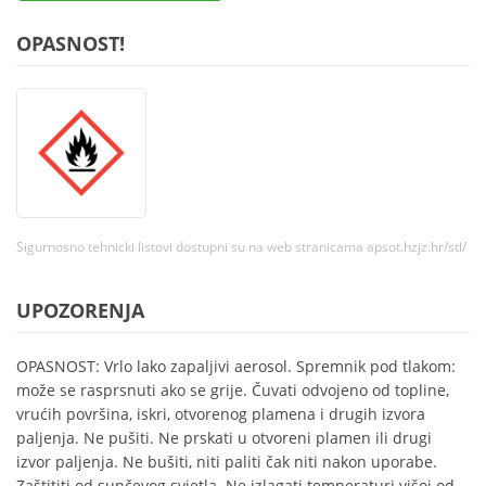
OPASNOST!
Sigurnosno tehnicki listovi dostupni su na web stranicama apsot.hzjz.hr/stl/
UPOZORENJA
OPASNOST: Vrlo lako zapaljivi aerosol. Spremnik pod tlakom:
može se rasprsnuti ako se grije. Čuvati odvojeno od topline,
vrućih površina, iskri, otvorenog plamena i drugih izvora
paljenja. Ne pušiti. Ne prskati u otvoreni plamen ili drugi
izvor paljenja. Ne bušiti, niti paliti čak niti nakon uporabe.
Zaštititi od sunčevog svjetla. Ne izlagati temperaturi višoj od