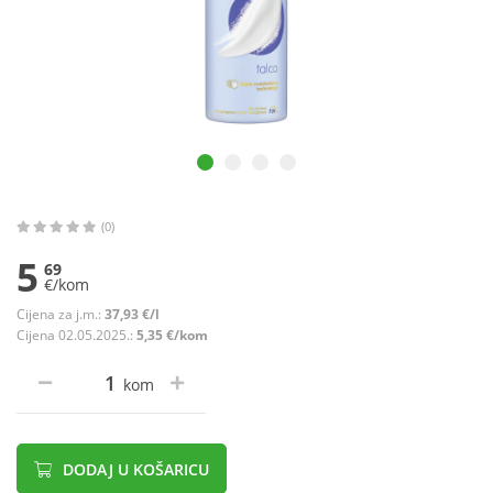
(0)
5
69
€/kom
Cijena za j.m.:
37,93 €/l
Cijena 02.05.2025.:
5,35 €/kom
kom
DODAJ U KOŠARICU