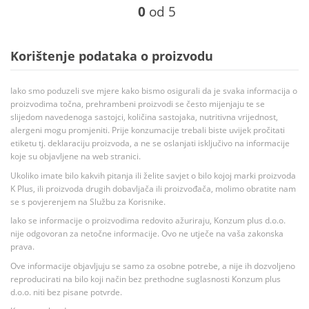
0
od 5
Korištenje podataka o proizvodu
Iako smo poduzeli sve mjere kako bismo osigurali da je svaka informacija o
proizvodima točna, prehrambeni proizvodi se često mijenjaju te se
slijedom navedenoga sastojci, količina sastojaka, nutritivna vrijednost,
alergeni mogu promjeniti. Prije konzumacije trebali biste uvijek pročitati
etiketu tj. deklaraciju proizvoda, a ne se oslanjati isključivo na informacije
koje su objavljene na web stranici.
Ukoliko imate bilo kakvih pitanja ili želite savjet o bilo kojoj marki proizvoda
K Plus, ili proizvoda drugih dobavljača ili proizvođača, molimo obratite nam
se s povjerenjem na Službu za Korisnike.
Iako se informacije o proizvodima redovito ažuriraju, Konzum plus d.o.o.
nije odgovoran za netočne informacije. Ovo ne utječe na vaša zakonska
prava.
Ove informacije objavljuju se samo za osobne potrebe, a nije ih dozvoljeno
reproducirati na bilo koji način bez prethodne suglasnosti Konzum plus
d.o.o. niti bez pisane potvrde.