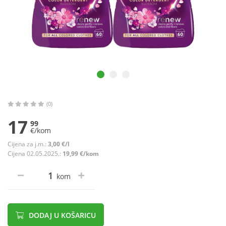
(0)
17
99
€/kom
Cijena za j.m.:
3,00 €/l
Cijena 02.05.2025.:
19,99 €/kom
kom
DODAJ U KOŠARICU