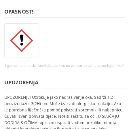
OPASNOST!
Sigurnosno tehnicki listovi dostupni su na web stranicama apsot.hzjz.hr/stl/
UPOZORENJA
UPOZORENJE! Uzrokuje jako nadraživanje oka. Sadrži 1,2-
benzizotiazol-3(2H)-on. Može izazvati alergijsku reakciju. Ako
je potrebna liječnička pomoć pokazati spremnik ili naljepnicu.
Čuvati izvan dohvata djece. Nositi zaštitu za oči. U SLUČAJU
DODIRA S OČIMA: oprezno ispirati vodom nekoliko minuta.
Ukloniti kontaktne leće ako ih nosite i ako se one lako