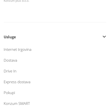
Konzum plus d.o.o.
Usluge
Internet trgovina
Dostava
Drive In
Express dostava
Pokupi
Konzum SMART