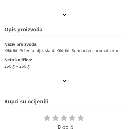
Opis proizvoda
Naziv proizvoda:
Kikiriki. Pržen u ulju, slani. Kikiriki. Suhopržen, aromatiziran.
Neto količina:
250 g + 250 g
Kupci su ocijenili
0
od 5