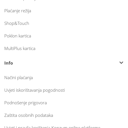
Plaćanje režija
Shop&Touch
Poklon kartica
MultiPlus kartica
Info
Načini plaćanja
Uvjeti iskorištavanja pogodnosti
Podnošenje prigovora
Zaštita osobnih podataka
Uvjeti i pravila korištenja Konzum online platforme