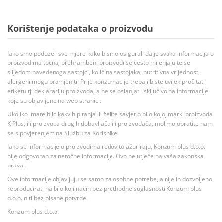
Korištenje podataka o proizvodu
Iako smo poduzeli sve mjere kako bismo osigurali da je svaka informacija o
proizvodima točna, prehrambeni proizvodi se često mijenjaju te se
slijedom navedenoga sastojci, količina sastojaka, nutritivna vrijednost,
alergeni mogu promjeniti. Prije konzumacije trebali biste uvijek pročitati
etiketu tj. deklaraciju proizvoda, a ne se oslanjati isključivo na informacije
koje su objavljene na web stranici.
Ukoliko imate bilo kakvih pitanja ili želite savjet o bilo kojoj marki proizvoda
K Plus, ili proizvoda drugih dobavljača ili proizvođača, molimo obratite nam
se s povjerenjem na Službu za Korisnike.
Iako se informacije o proizvodima redovito ažuriraju, Konzum plus d.o.o.
nije odgovoran za netočne informacije. Ovo ne utječe na vaša zakonska
prava.
Ove informacije objavljuju se samo za osobne potrebe, a nije ih dozvoljeno
reproducirati na bilo koji način bez prethodne suglasnosti Konzum plus
d.o.o. niti bez pisane potvrde.
Konzum plus d.o.o.