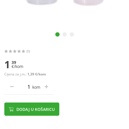
(0)
1
39
€/kom
Cijena za j.m.:
1,39 €/kom
kom
DODAJ U KOŠARICU