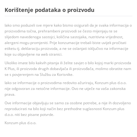
Korištenje podataka o proizvodu
Iako smo poduzeli sve mjere kako bismo osigurali da je svaka informacija o
proizvodima točna, prehrambeni proizvodi se često mijenjaju te se
slijedom navedenoga sastojci, količina sastojaka, nutritivna vrijednost,
alergeni mogu promjeniti. Prije konzumacije trebali biste uvijek pročitati
etiketu tj. deklaraciju proizvoda, a ne se oslanjati isključivo na informacije
koje su objavljene na web stranici.
Ukoliko imate bilo kakvih pitanja ili želite savjet o bilo kojoj marki proizvoda
K Plus, ili proizvoda drugih dobavljača ili proizvođača, molimo obratite nam
se s povjerenjem na Službu za Korisnike.
Iako se informacije o proizvodima redovito ažuriraju, Konzum plus d.o.o.
nije odgovoran za netočne informacije. Ovo ne utječe na vaša zakonska
prava.
Ove informacije objavljuju se samo za osobne potrebe, a nije ih dozvoljeno
reproducirati na bilo koji način bez prethodne suglasnosti Konzum plus
d.o.o. niti bez pisane potvrde.
Konzum plus d.o.o.