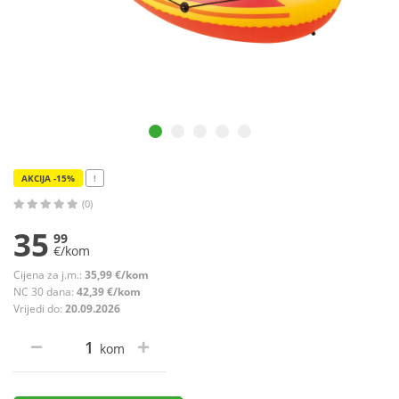
AKCIJA -15%
!
(0)
35
99
€/kom
Cijena za j.m.:
35,99 €/kom
NC 30 dana:
42,39 €/kom
Vrijedi do:
20.09.2026
kom