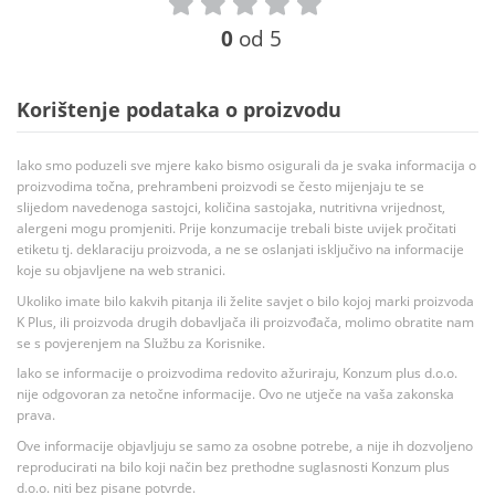
0
od 5
Korištenje podataka o proizvodu
Iako smo poduzeli sve mjere kako bismo osigurali da je svaka informacija o
proizvodima točna, prehrambeni proizvodi se često mijenjaju te se
slijedom navedenoga sastojci, količina sastojaka, nutritivna vrijednost,
alergeni mogu promjeniti. Prije konzumacije trebali biste uvijek pročitati
etiketu tj. deklaraciju proizvoda, a ne se oslanjati isključivo na informacije
koje su objavljene na web stranici.
Ukoliko imate bilo kakvih pitanja ili želite savjet o bilo kojoj marki proizvoda
K Plus, ili proizvoda drugih dobavljača ili proizvođača, molimo obratite nam
se s povjerenjem na Službu za Korisnike.
Iako se informacije o proizvodima redovito ažuriraju, Konzum plus d.o.o.
nije odgovoran za netočne informacije. Ovo ne utječe na vaša zakonska
prava.
Ove informacije objavljuju se samo za osobne potrebe, a nije ih dozvoljeno
reproducirati na bilo koji način bez prethodne suglasnosti Konzum plus
d.o.o. niti bez pisane potvrde.