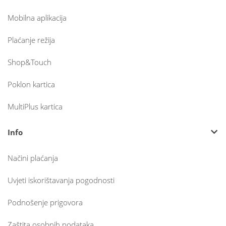
Mobilna aplikacija
Plaćanje režija
Shop&Touch
Poklon kartica
MultiPlus kartica
Info
Načini plaćanja
Uvjeti iskorištavanja pogodnosti
Podnošenje prigovora
Zaštita osobnih podataka