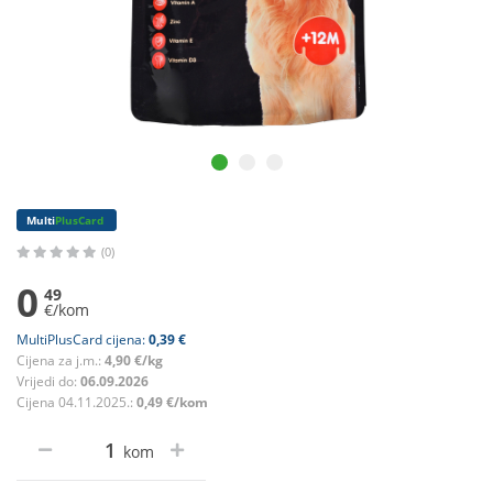
Multi
PlusCard
(0)
0
49
€/kom
MultiPlusCard cijena:
0,39 €
Cijena za j.m.:
4,90 €/kg
Vrijedi do:
06.09.2026
Cijena 04.11.2025.:
0,49 €/kom
kom