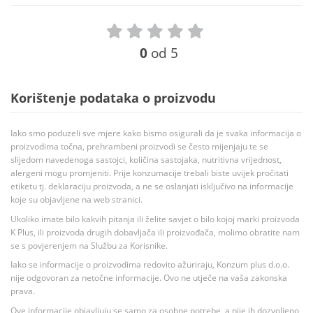
0
od 5
Korištenje podataka o proizvodu
Iako smo poduzeli sve mjere kako bismo osigurali da je svaka informacija o
proizvodima točna, prehrambeni proizvodi se često mijenjaju te se
slijedom navedenoga sastojci, količina sastojaka, nutritivna vrijednost,
alergeni mogu promjeniti. Prije konzumacije trebali biste uvijek pročitati
etiketu tj. deklaraciju proizvoda, a ne se oslanjati isključivo na informacije
koje su objavljene na web stranici.
Ukoliko imate bilo kakvih pitanja ili želite savjet o bilo kojoj marki proizvoda
K Plus, ili proizvoda drugih dobavljača ili proizvođača, molimo obratite nam
se s povjerenjem na Službu za Korisnike.
Iako se informacije o proizvodima redovito ažuriraju, Konzum plus d.o.o.
nije odgovoran za netočne informacije. Ovo ne utječe na vaša zakonska
prava.
Ove informacije objavljuju se samo za osobne potrebe, a nije ih dozvoljeno