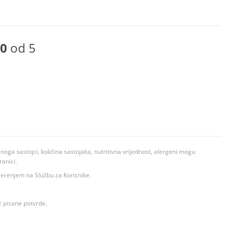
0
od 5
ga sastojci, količina sastojaka, nutritivna vrijednost, alergeni mogu
ranici.
ovjerenjem na Službu za Korisnike.
z pisane potvrde.