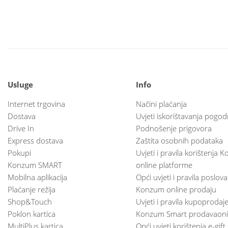
Usluge
Info
Internet trgovina
Načini plaćanja
Dostava
Uvjeti iskorištavanja pogod
Drive In
Podnošenje prigovora
Express dostava
Zaštita osobnih podataka
Pokupi
Uvjeti i pravila korištenja
Konzum SMART
online platforme
Mobilna aplikacija
Opći uvjeti i pravila poslov
Plaćanje režija
Konzum online prodaju
Shop&Touch
Uvjeti i pravila kupoprodaj
Poklon kartica
Konzum Smart prodavaoni
MultiPlus kartica
Opći uvjeti korištenja e-gift