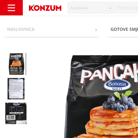
Asortiman
Bononia Dolci Proteinske palačinke karamela 
NASLOVNICA
GOTOVE SMJE