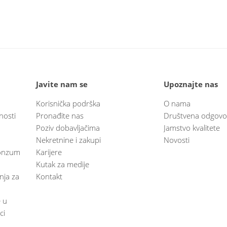
Javite nam se
Upoznajte nas
Korisnička podrška
O nama
nosti
Pronađite nas
Društvena odgovo
Poziv dobavljačima
Jamstvo kvalitete
Nekretnine i zakupi
Novosti
 Konzum
Karijere
Kutak za medije
anja za
Kontakt
e u
ci