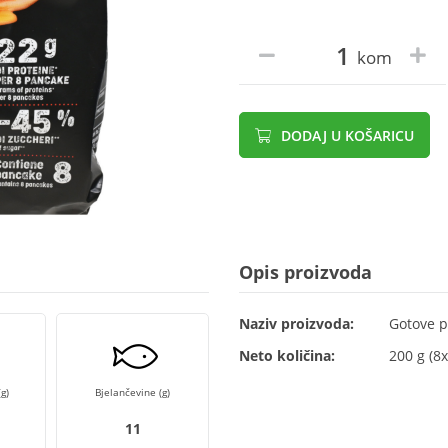
kom
DODAJ U KOŠARICU
Opis proizvoda
Naziv proizvoda:
Gotove p
Neto količina:
200 g (8x
g)
Bjelančevine (g)
11