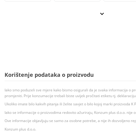
Korištenje podataka o proizvodu
Iako smo poduzeli sve mjere kako bismo osigurali da je svaka informacija o pr
promjeniti. Prije konzumacije trebali biste uvijek pročitati etiketu tj. deklaraci
Ukoliko imate bilo kakvih pitanja ili želite savjet o bilo kojoj marki proizvoda
Iako se informacije o proizvodima redovito ažuriraju, Konzum plus d.o.o. nije
Ove informacije objavljuju se samo za osobne potrebe, a nije ih dozvoljeno rep
Konzum plus d.o.o.