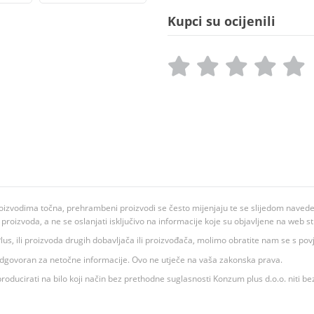
Kupci su ocijenili
oizvodima točna, prehrambeni proizvodi se često mijenjaju te se slijedom navedeno
ju proizvoda, a ne se oslanjati isključivo na informacije koje su objavljene na web st
 K Plus, ili proizvoda drugih dobavljača ili proizvođača, molimo obratite nam se s p
 odgovoran za netočne informacije. Ovo ne utječe na vaša zakonska prava.
roducirati na bilo koji način bez prethodne suglasnosti Konzum plus d.o.o. niti be