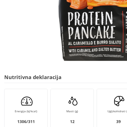
Nutritivna deklaracija
Energija (kJ/kcal)
Masti (g)
Ugljikohidrati (
1306/311
12
39