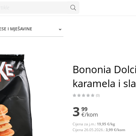
i slani maslac 8/1 200 g - Konzum
SE I MJEŠAVINE
Bononia Dolci
karamela i sl
(0)
3
99
€/kom
Cijena za j.m.:
19,95 €/kg
Cijena 26.05.2026.:
3,99 €/kom