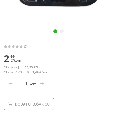
(0)
2
99
€/kom
Cijena za j.m.:
14,95 €/kg
Cijena 24.03.2026.:
3,49 €/kom
kom
DODAJ U KOŠARICU