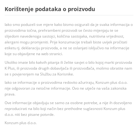
Korištenje podataka o proizvodu
Iako smo poduzeli sve mjere kako bismo osigurali da je svaka informacija o
proizvodima točna, prehrambeni proizvodi se često mijenjaju te se
slijedom navedenoga sastojci, količina sastojaka, nutritivna vrijednost,
alergeni mogu promjeniti. Prije konzumacije trebali biste uvijek pročitati
etiketu tj. deklaraciju proizvoda, a ne se oslanjati isključivo na informacije
koje su objavljene na web stranici.
Ukoliko imate bilo kakvih pitanja ili želite savjet o bilo kojoj marki proizvoda
K Plus, ili proizvoda drugih dobavljača ili proizvođača, molimo obratite nam
se s povjerenjem na Službu za Korisnike.
Iako se informacije o proizvodima redovito ažuriraju, Konzum plus d.o.o.
nije odgovoran za netočne informacije. Ovo ne utječe na vaša zakonska
prava.
Ove informacije objavljuju se samo za osobne potrebe, a nije ih dozvoljeno
reproducirati na bilo koji način bez prethodne suglasnosti Konzum plus
d.o.o. niti bez pisane potvrde.
Konzum plus d.o.o.