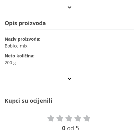
Opis proizvoda
Naziv proizvoda:
Bobice mix.
Neto količina:
200 g
Kupci su ocijenili
0
od 5