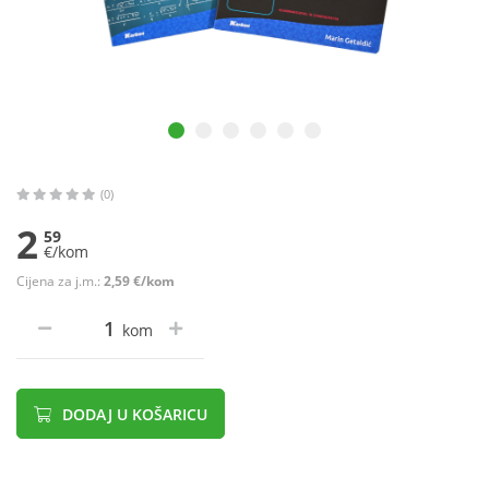
(0)
2
59
€/kom
Cijena za j.m.:
2,59 €/kom
kom
DODAJ U KOŠARICU