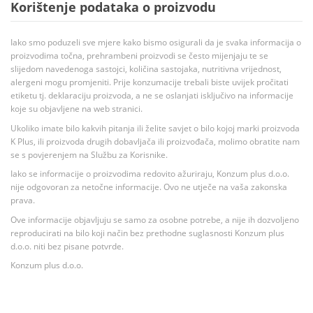
Korištenje podataka o proizvodu
Iako smo poduzeli sve mjere kako bismo osigurali da je svaka informacija o
proizvodima točna, prehrambeni proizvodi se često mijenjaju te se
slijedom navedenoga sastojci, količina sastojaka, nutritivna vrijednost,
alergeni mogu promjeniti. Prije konzumacije trebali biste uvijek pročitati
etiketu tj. deklaraciju proizvoda, a ne se oslanjati isključivo na informacije
koje su objavljene na web stranici.
Ukoliko imate bilo kakvih pitanja ili želite savjet o bilo kojoj marki proizvoda
K Plus, ili proizvoda drugih dobavljača ili proizvođača, molimo obratite nam
se s povjerenjem na Službu za Korisnike.
Iako se informacije o proizvodima redovito ažuriraju, Konzum plus d.o.o.
nije odgovoran za netočne informacije. Ovo ne utječe na vaša zakonska
prava.
Ove informacije objavljuju se samo za osobne potrebe, a nije ih dozvoljeno
reproducirati na bilo koji način bez prethodne suglasnosti Konzum plus
d.o.o. niti bez pisane potvrde.
Konzum plus d.o.o.