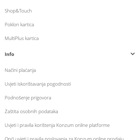
Shop&Touch
Poklon kartica
MultiPlus kartica
Info
Načini plaćanja
Uvjeti iskorištavanja pogodnosti
Podnošenje prigovora
Zaštita osobnih podataka
Uvjeti i pravila korištenja Konzum online platforme
Opći uvjeti i pravila poslovanja za Konzum online prodaju