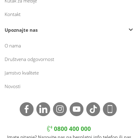
Kutak za medije
Kontakt
Upoznajte nas
O nama
Društvena odgovornost
Jamstvo kvalitete
Novosti
0800 400 000
Imate pitanje? Nazovite nas na besplatni info telefon ili nas