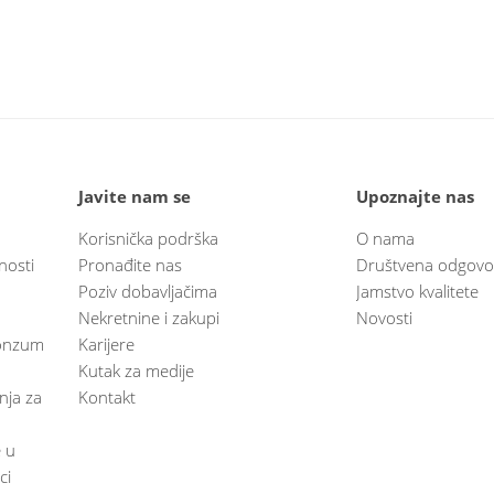
Javite nam se
Upoznajte nas
Korisnička podrška
O nama
nosti
Pronađite nas
Društvena odgovo
Poziv dobavljačima
Jamstvo kvalitete
Nekretnine i zakupi
Novosti
 Konzum
Karijere
Kutak za medije
anja za
Kontakt
e u
ci