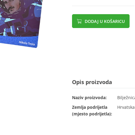
DODAJ U KOŠARICU
Opis proizvoda
Naziv proizvoda:
Bilježnic
Zemlja podrijetla
Hrvatska
(mjesto podrijetla):