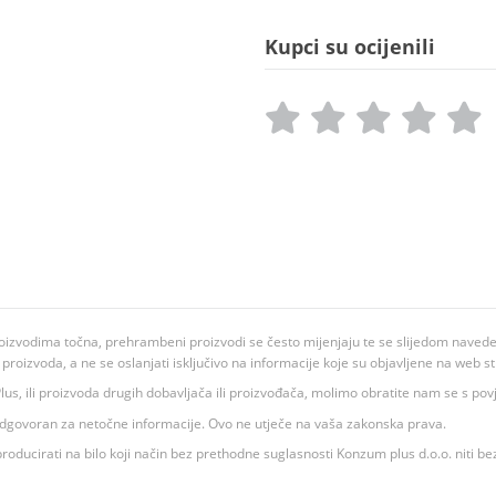
Kupci su ocijenili
oizvodima točna, prehrambeni proizvodi se često mijenjaju te se slijedom navedeno
ju proizvoda, a ne se oslanjati isključivo na informacije koje su objavljene na web st
 K Plus, ili proizvoda drugih dobavljača ili proizvođača, molimo obratite nam se s p
 odgovoran za netočne informacije. Ovo ne utječe na vaša zakonska prava.
roducirati na bilo koji način bez prethodne suglasnosti Konzum plus d.o.o. niti be