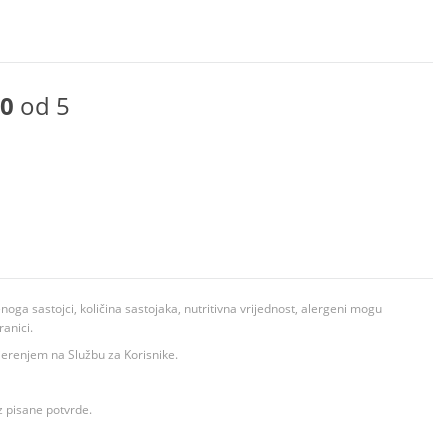
0
od 5
ga sastojci, količina sastojaka, nutritivna vrijednost, alergeni mogu
ranici.
ovjerenjem na Službu za Korisnike.
z pisane potvrde.