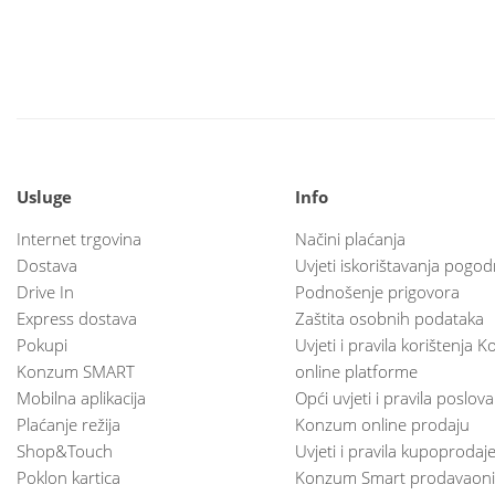
Usluge
Info
Internet trgovina
Načini plaćanja
Dostava
Uvjeti iskorištavanja pogod
Drive In
Podnošenje prigovora
Express dostava
Zaštita osobnih podataka
Pokupi
Uvjeti i pravila korištenja
Konzum SMART
online platforme
Mobilna aplikacija
Opći uvjeti i pravila poslov
Plaćanje režija
Konzum online prodaju
Shop&Touch
Uvjeti i pravila kupoprodaj
Poklon kartica
Konzum Smart prodavaoni