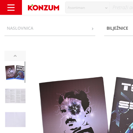
Asortiman
Bilježnica A4 Fizika meki uvez kocke - Konzu
NASLOVNICA
BILJEŽNICE