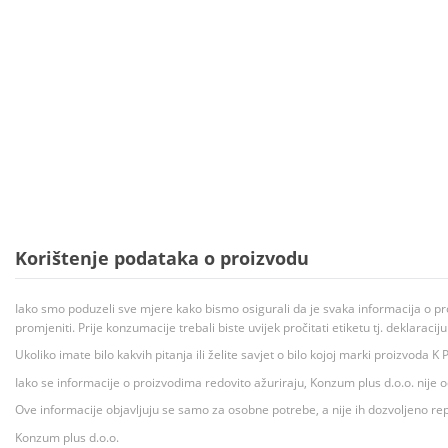
Korištenje podataka o proizvodu
Iako smo poduzeli sve mjere kako bismo osigurali da je svaka informacija o pr
promjeniti. Prije konzumacije trebali biste uvijek pročitati etiketu tj. deklaraci
Ukoliko imate bilo kakvih pitanja ili želite savjet o bilo kojoj marki proizvoda
Iako se informacije o proizvodima redovito ažuriraju, Konzum plus d.o.o. nije
Ove informacije objavljuju se samo za osobne potrebe, a nije ih dozvoljeno rep
Konzum plus d.o.o.