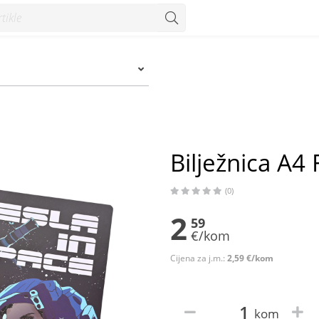
m
Bilježnica A4
(0)
2
59
€/kom
Cijena za j.m.:
2,59 €/kom
kom