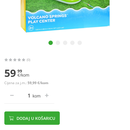
(0)
59
99
€/kom
Cijena za j.m.:
59,99 €/kom
kom
DODAJ U KOŠARICU