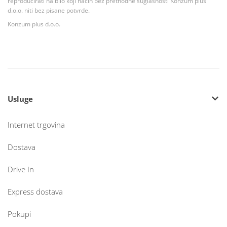
reproducirati na bilo koji način bez prethodne suglasnosti Konzum plus
d.o.o. niti bez pisane potvrde.
Konzum plus d.o.o.
Usluge
Internet trgovina
Dostava
Drive In
Express dostava
Pokupi