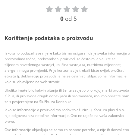
0
od 5
Korištenje podataka o proizvodu
Iako smo poduzeli sve mjere kako bismo osigurali da je svaka informacija o
proizvodima točna, prehrambeni proizvodi se često mijenjaju te se
slijedom navedenoga sastojci, količina sastojaka, nutritivna vrijednost,
alergeni mogu promjeniti. Prije konzumacije trebali biste uvijek pročitati
etiketu tj. deklaraciju proizvoda, a ne se oslanjati isključivo na informacije
koje su objavljene na web stranici.
Ukoliko imate bilo kakvih pitanja ili želite savjet o bilo kojoj marki proizvoda
K Plus, ili proizvoda drugih dobavljača ili proizvođača, molimo obratite nam
se s povjerenjem na Službu za Korisnike.
Iako se informacije o proizvodima redovito ažuriraju, Konzum plus d.o.o.
nije odgovoran za netočne informacije. Ovo ne utječe na vaša zakonska
prava.
Ove informacije objavljuju se samo za osobne potrebe, a nije ih dozvoljeno