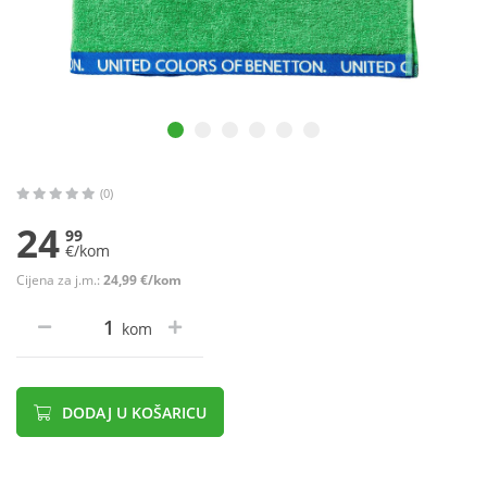
(0)
24
99
€/kom
Cijena za j.m.:
24,99 €/kom
kom
DODAJ U KOŠARICU