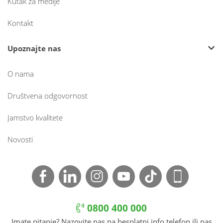
Kutak za medije
Kontakt
Upoznajte nas
O nama
Društvena odgovornost
Jamstvo kvalitete
Novosti
0800 400 000
Imate pitanje? Nazovite nas na besplatni info telefon ili nas