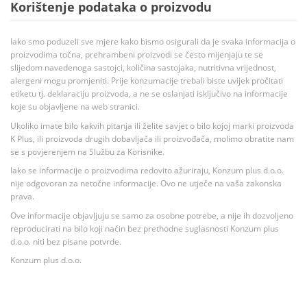
Korištenje podataka o proizvodu
Iako smo poduzeli sve mjere kako bismo osigurali da je svaka informacija o
proizvodima točna, prehrambeni proizvodi se često mijenjaju te se
slijedom navedenoga sastojci, količina sastojaka, nutritivna vrijednost,
alergeni mogu promjeniti. Prije konzumacije trebali biste uvijek pročitati
etiketu tj. deklaraciju proizvoda, a ne se oslanjati isključivo na informacije
koje su objavljene na web stranici.
Ukoliko imate bilo kakvih pitanja ili želite savjet o bilo kojoj marki proizvoda
K Plus, ili proizvoda drugih dobavljača ili proizvođača, molimo obratite nam
se s povjerenjem na Službu za Korisnike.
Iako se informacije o proizvodima redovito ažuriraju, Konzum plus d.o.o.
nije odgovoran za netočne informacije. Ovo ne utječe na vaša zakonska
prava.
Ove informacije objavljuju se samo za osobne potrebe, a nije ih dozvoljeno
reproducirati na bilo koji način bez prethodne suglasnosti Konzum plus
d.o.o. niti bez pisane potvrde.
Konzum plus d.o.o.