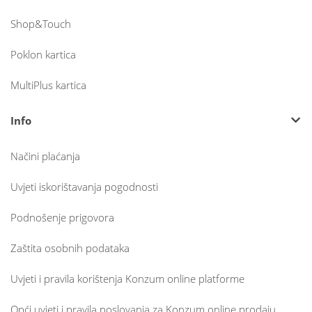
Shop&Touch
Poklon kartica
MultiPlus kartica
Info
Načini plaćanja
Uvjeti iskorištavanja pogodnosti
Podnošenje prigovora
Zaštita osobnih podataka
Uvjeti i pravila korištenja Konzum online platforme
Opći uvjeti i pravila poslovanja za Konzum online prodaju