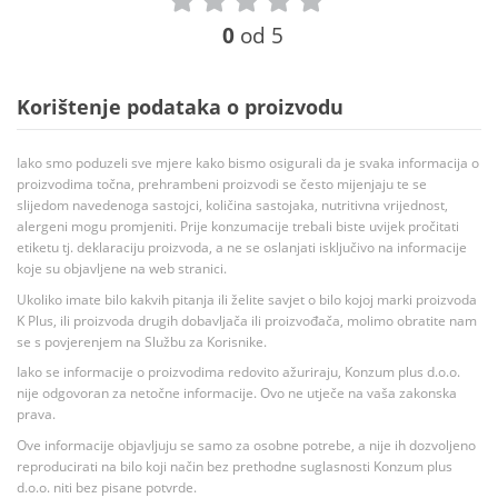
0
od 5
Korištenje podataka o proizvodu
Iako smo poduzeli sve mjere kako bismo osigurali da je svaka informacija o
proizvodima točna, prehrambeni proizvodi se često mijenjaju te se
slijedom navedenoga sastojci, količina sastojaka, nutritivna vrijednost,
alergeni mogu promjeniti. Prije konzumacije trebali biste uvijek pročitati
etiketu tj. deklaraciju proizvoda, a ne se oslanjati isključivo na informacije
koje su objavljene na web stranici.
Ukoliko imate bilo kakvih pitanja ili želite savjet o bilo kojoj marki proizvoda
K Plus, ili proizvoda drugih dobavljača ili proizvođača, molimo obratite nam
se s povjerenjem na Službu za Korisnike.
Iako se informacije o proizvodima redovito ažuriraju, Konzum plus d.o.o.
nije odgovoran za netočne informacije. Ovo ne utječe na vaša zakonska
prava.
Ove informacije objavljuju se samo za osobne potrebe, a nije ih dozvoljeno
reproducirati na bilo koji način bez prethodne suglasnosti Konzum plus
d.o.o. niti bez pisane potvrde.