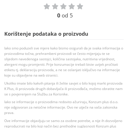
0
od 5
Korištenje podataka o proizvodu
Iako smo poduzeli sve mjere kako bismo osigurali da je svaka informacija o
proizvodima točna, prehrambeni proizvodi se često mijenjaju te se
slijedom navedenoga sastojci, količina sastojaka, nutritivna vrijednost,
alergeni mogu promjeniti. Prije konzumacije trebali biste uvijek pročitati
etiketu tj. deklaraciju proizvoda, a ne se oslanjati isključivo na informacije
koje su objavljene na web stranici.
Ukoliko imate bilo kakvih pitanja ili želite savjet o bilo kojoj marki proizvoda
K Plus, ili proizvoda drugih dobavljača ili proizvođača, molimo obratite nam
se s povjerenjem na Službu za Korisnike.
Iako se informacije o proizvodima redovito ažuriraju, Konzum plus d.o.o.
nije odgovoran za netočne informacije. Ovo ne utječe na vaša zakonska
prava.
Ove informacije objavljuju se samo za osobne potrebe, a nije ih dozvoljeno
reproducirati na bilo koji način bez prethodne suglasnosti Konzum plus