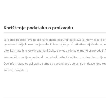
Korištenje podataka o proizvodu
Iako smo poduzeli sve mjere kako bismo osigurali da je svaka informacija o pr
promjeniti. Prije konzumacije trebali biste uvijek pročitati etiketu tj. deklaraci
Ukoliko imate bilo kakvih pitanja ili želite savjet o bilo kojoj marki proizvoda
Iako se informacije o proizvodima redovito ažuriraju, Konzum plus d.o.o. nije
Ove informacije objavljuju se samo za osobne potrebe, a nije ih dozvoljeno rep
Konzum plus d.o.o.