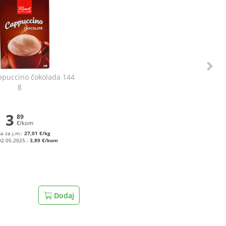
ppuccino čokolada 144
g
3
89
€/kom
na za j.m.:
27,01 €/kg
02.05.2025.:
3,89 €/kom
Dodaj