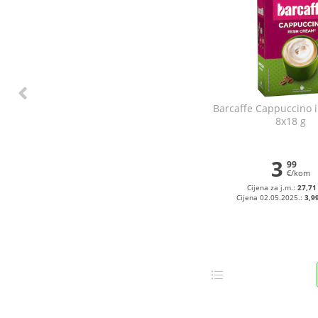
Barcaffe Cappuccino 
8x18 g
3
99
€/kom
Cijena za j.m.:
27,71
Cijena 02.05.2025.:
3,9