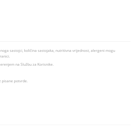
ga sastojci, količina sastojaka, nutritivna vrijednost, alergeni mogu
ranici.
ovjerenjem na Službu za Korisnike.
z pisane potvrde.