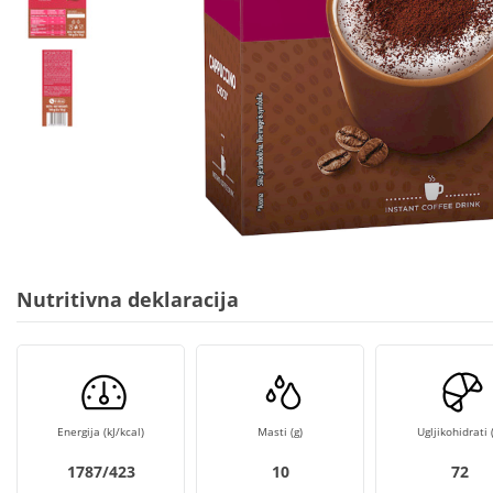
Nutritivna deklaracija
Energija (kJ/kcal)
Masti (g)
Ugljikohidrati (
1787/423
10
72