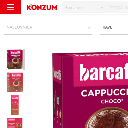
Asortiman
Barcaffe Cappuccino choco 8x18 g - Konzum
NASLOVNICA
KAVE