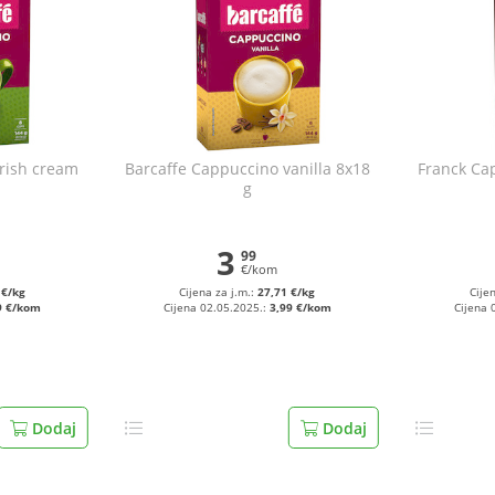
irish cream
Barcaffe Cappuccino vanilla 8x18
Franck Ca
g
3
99
€/kom
 €/kg
Cijena za j.m.:
27,71 €/kg
Cije
9 €/kom
Cijena 02.05.2025.:
3,99 €/kom
Cijena 
Dodaj
Dodaj