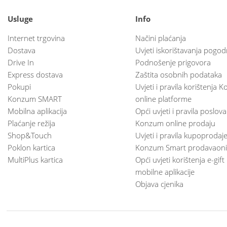
Usluge
Info
Internet trgovina
Načini plaćanja
Dostava
Uvjeti iskorištavanja pogod
Drive In
Podnošenje prigovora
Express dostava
Zaštita osobnih podataka
Pokupi
Uvjeti i pravila korištenja
Konzum SMART
online platforme
Mobilna aplikacija
Opći uvjeti i pravila poslov
Plaćanje režija
Konzum online prodaju
Shop&Touch
Uvjeti i pravila kupoprodaj
Poklon kartica
Konzum Smart prodavaoni
MultiPlus kartica
Opći uvjeti korištenja e-gift
mobilne aplikacije
Objava cjenika