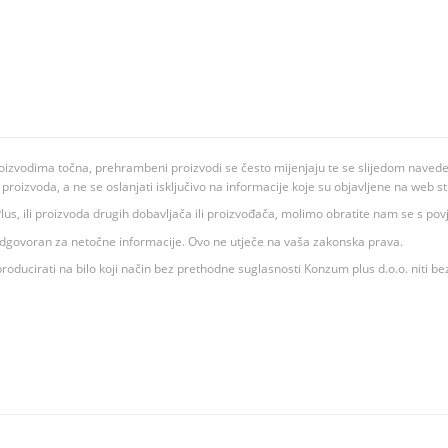
oizvodima točna, prehrambeni proizvodi se često mijenjaju te se slijedom navedeno
ju proizvoda, a ne se oslanjati isključivo na informacije koje su objavljene na web st
 K Plus, ili proizvoda drugih dobavljača ili proizvođača, molimo obratite nam se s p
 odgovoran za netočne informacije. Ovo ne utječe na vaša zakonska prava.
roducirati na bilo koji način bez prethodne suglasnosti Konzum plus d.o.o. niti be