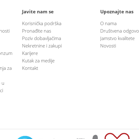
Javite nam se
Upoznajte nas
Korisnička podrška
O nama
nosti
Pronađite nas
Društvena odgovo
Poziv dobavljačima
Jamstvo kvalitete
Nekretnine i zakupi
Novosti
 Konzum
Karijere
Kutak za medije
anja za
Kontakt
e u
ci