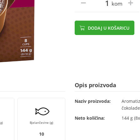
kom
DODAJ U KOŠARICU
Opis proizvoda
Naziv proizvoda:
Aromatiz
čokolade
Neto količina:
144 g (8x
g)
Bjelančevine (g)
10