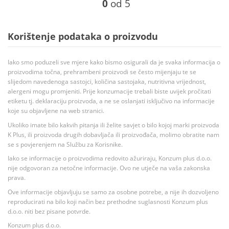
0
od 5
Korištenje podataka o proizvodu
Iako smo poduzeli sve mjere kako bismo osigurali da je svaka informacija o
proizvodima točna, prehrambeni proizvodi se često mijenjaju te se
slijedom navedenoga sastojci, količina sastojaka, nutritivna vrijednost,
alergeni mogu promjeniti. Prije konzumacije trebali biste uvijek pročitati
etiketu tj. deklaraciju proizvoda, a ne se oslanjati isključivo na informacije
koje su objavljene na web stranici.
Ukoliko imate bilo kakvih pitanja ili želite savjet o bilo kojoj marki proizvoda
K Plus, ili proizvoda drugih dobavljača ili proizvođača, molimo obratite nam
se s povjerenjem na Službu za Korisnike.
Iako se informacije o proizvodima redovito ažuriraju, Konzum plus d.o.o.
nije odgovoran za netočne informacije. Ovo ne utječe na vaša zakonska
prava.
Ove informacije objavljuju se samo za osobne potrebe, a nije ih dozvoljeno
reproducirati na bilo koji način bez prethodne suglasnosti Konzum plus
d.o.o. niti bez pisane potvrde.
Konzum plus d.o.o.