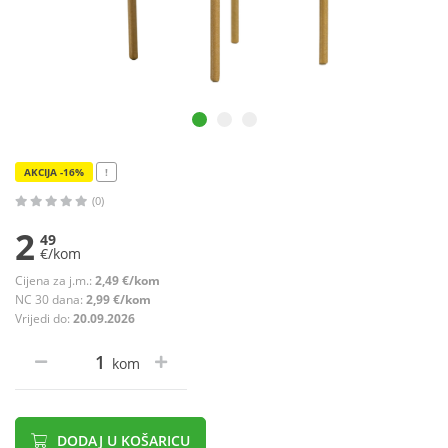
AKCIJA -16%
!
(0)
2
49
€/kom
Cijena za j.m.:
2,49 €/kom
NC 30 dana:
2,99 €/kom
Vrijedi do:
20.09.2026
kom
DODAJ U KOŠARICU