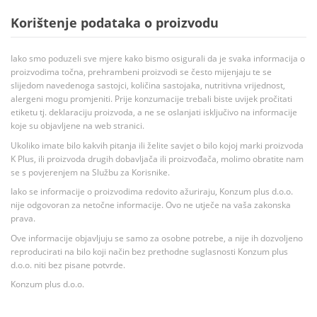
Korištenje podataka o proizvodu
Iako smo poduzeli sve mjere kako bismo osigurali da je svaka informacija o
proizvodima točna, prehrambeni proizvodi se često mijenjaju te se
slijedom navedenoga sastojci, količina sastojaka, nutritivna vrijednost,
alergeni mogu promjeniti. Prije konzumacije trebali biste uvijek pročitati
etiketu tj. deklaraciju proizvoda, a ne se oslanjati isključivo na informacije
koje su objavljene na web stranici.
Ukoliko imate bilo kakvih pitanja ili želite savjet o bilo kojoj marki proizvoda
K Plus, ili proizvoda drugih dobavljača ili proizvođača, molimo obratite nam
se s povjerenjem na Službu za Korisnike.
Iako se informacije o proizvodima redovito ažuriraju, Konzum plus d.o.o.
nije odgovoran za netočne informacije. Ovo ne utječe na vaša zakonska
prava.
Ove informacije objavljuju se samo za osobne potrebe, a nije ih dozvoljeno
reproducirati na bilo koji način bez prethodne suglasnosti Konzum plus
d.o.o. niti bez pisane potvrde.
Konzum plus d.o.o.