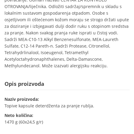
OTROVANJA/liječnika. Odložiti sadržaj/spremnik u skladu s
lokalnim sustavom gospodarenja otpadom. Osobe s
osjetljivom ili oštećenom kožom moraju se strogo držati upute
za doziranje i izbjegavati dulji dodir ruku s otopinom sredstva
za pranje. Nakon svakog pranja ruke isprati u čistoj vodi.
Sadrži MEA-C10-13 Alkyl Benzenesulfonate, MEA-Laureth
Sulfate, C12-14 Pareth-n. Sadrži Protease, Citronellol,
Tetrahydrlinalool, Isoeugenol, Tetramethyl
Acetyloctahydronaphthalenes, Delta-Damascone,
Methylundecanol. Može izazvati alergijsku reakciju.
Opis proizvoda
Naziv proizvoda:
Topive kapsule deterdženta za pranje rublja.
Neto količina:
1470 g (60x24,5 g/r)