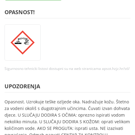
OPASNOST!
Sigurnosno tehnicki listovi dostupni su na web stranicama apsot.hzjz.hr/stl/
UPOZORENJA
Opasnost. Uzrokuje teške ozljede oka. Nadražuje kožu. Štetno
za vodeni okoliš s dugotrajnim učincima. Čuvati izvan dohvata
djece. U SLUČAJU DODIRA S OČIMA: oprezno ispirati vodom
nekoliko minuta. U SLUČAJU DODIRA S KOŽOM: oprati velikom
količinom vode. AKO SE PROGUTA: isprati usta. NE izazivati
povraćanje. Odmah nazvati CENTAR ZA KONTROLU