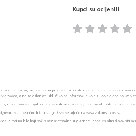
Kupci su ocijenili
oizvodima točna, prehrambeni proizvodi se često mijenjaju te se slijedom navedeno
ju proizvoda, a ne se oslanjati isključivo na informacije koje su objavljene na web st
 K Plus, ili proizvoda drugih dobavljača ili proizvođača, molimo obratite nam se s p
 odgovoran za netočne informacije. Ovo ne utječe na vaša zakonska prava.
roducirati na bilo koji način bez prethodne suglasnosti Konzum plus d.o.o. niti be