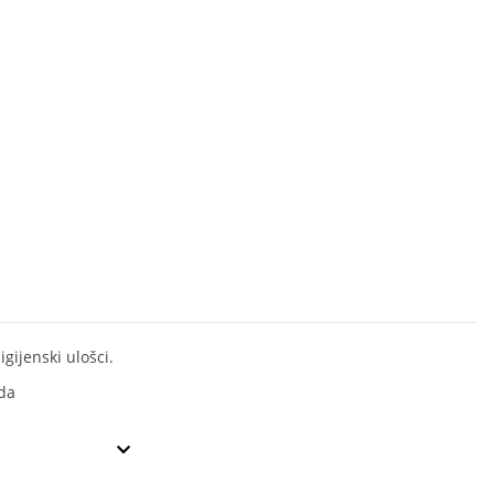
igijenski ulošci.
da