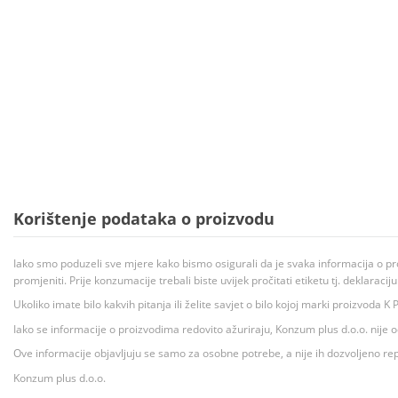
Korištenje podataka o proizvodu
Iako smo poduzeli sve mjere kako bismo osigurali da je svaka informacija o pr
promjeniti. Prije konzumacije trebali biste uvijek pročitati etiketu tj. deklaraci
Ukoliko imate bilo kakvih pitanja ili želite savjet o bilo kojoj marki proizvoda
Iako se informacije o proizvodima redovito ažuriraju, Konzum plus d.o.o. nije
Ove informacije objavljuju se samo za osobne potrebe, a nije ih dozvoljeno rep
Konzum plus d.o.o.