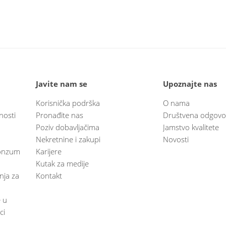
Javite nam se
Upoznajte nas
Korisnička podrška
O nama
nosti
Pronađite nas
Društvena odgovo
Poziv dobavljačima
Jamstvo kvalitete
Nekretnine i zakupi
Novosti
 Konzum
Karijere
Kutak za medije
anja za
Kontakt
e u
ci