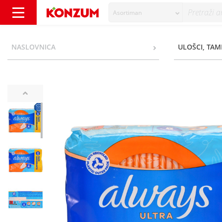
Asortiman
Always Ultra Higijenski ulošci normal 40/1 -
NASLOVNICA
ULOŠCI, TAM