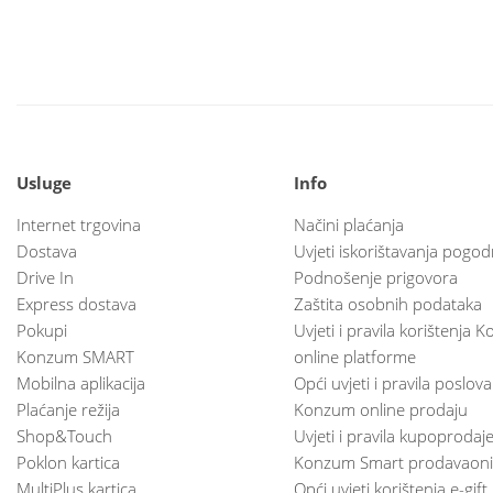
Usluge
Info
Internet trgovina
Načini plaćanja
Dostava
Uvjeti iskorištavanja pogod
Drive In
Podnošenje prigovora
Express dostava
Zaštita osobnih podataka
Pokupi
Uvjeti i pravila korištenja
Konzum SMART
online platforme
Mobilna aplikacija
Opći uvjeti i pravila poslov
Plaćanje režija
Konzum online prodaju
Shop&Touch
Uvjeti i pravila kupoprodaj
Poklon kartica
Konzum Smart prodavaoni
MultiPlus kartica
Opći uvjeti korištenja e-gift