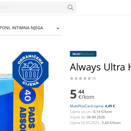
 Konzum
PONI, INTIMNA NJEGA
Multi
PlusCard
Always Ultra 
(0)
5
44
€/kom
MultiPlusCard cijena:
4,49 €
Cijena za j.m.:
0,14 €/kom
Vrijedi do:
06.09.2026
Cijena 02.05.2025.:
5,44 €/kom