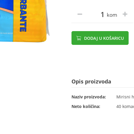
kom
DODAJ U KOŠARICU
Opis proizvoda
Naziv proizvoda:
Mirisni h
Neto količina:
40 koma