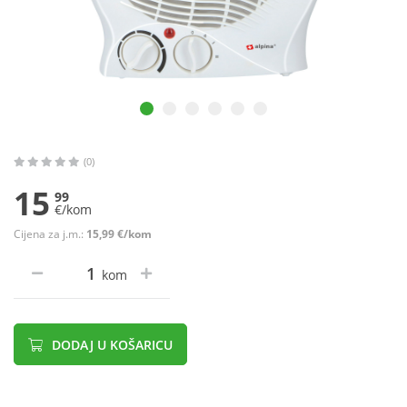
(0)
15
99
€/kom
Cijena za j.m.:
15,99 €/kom
kom
DODAJ U KOŠARICU