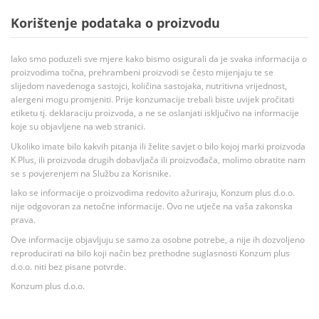
Korištenje podataka o proizvodu
Iako smo poduzeli sve mjere kako bismo osigurali da je svaka informacija o
proizvodima točna, prehrambeni proizvodi se često mijenjaju te se
slijedom navedenoga sastojci, količina sastojaka, nutritivna vrijednost,
alergeni mogu promjeniti. Prije konzumacije trebali biste uvijek pročitati
etiketu tj. deklaraciju proizvoda, a ne se oslanjati isključivo na informacije
koje su objavljene na web stranici.
Ukoliko imate bilo kakvih pitanja ili želite savjet o bilo kojoj marki proizvoda
K Plus, ili proizvoda drugih dobavljača ili proizvođača, molimo obratite nam
se s povjerenjem na Službu za Korisnike.
Iako se informacije o proizvodima redovito ažuriraju, Konzum plus d.o.o.
nije odgovoran za netočne informacije. Ovo ne utječe na vaša zakonska
prava.
Ove informacije objavljuju se samo za osobne potrebe, a nije ih dozvoljeno
reproducirati na bilo koji način bez prethodne suglasnosti Konzum plus
d.o.o. niti bez pisane potvrde.
Konzum plus d.o.o.