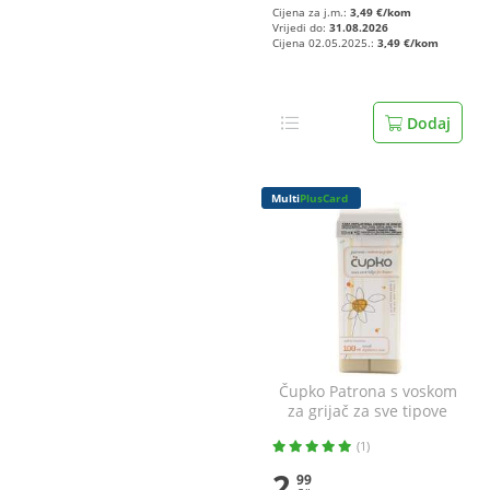
Cijena za j.m.:
3,49 €/kom
Vrijedi do:
31.08.2026
Cijena 02.05.2025.:
3,49 €/kom
Dodaj
Multi
PlusCard
Čupko Patrona s voskom
za grijač za sve tipove
kože 100 ml
(1)
2
99