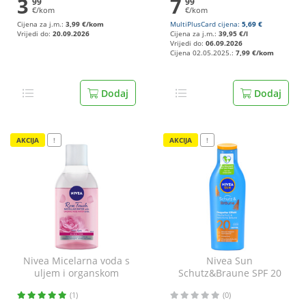
3
7
99
99
€/kom
€/kom
Cijena za j.m.:
3,99 €/kom
MultiPlusCard cijena:
5,69 €
Vrijedi do:
20.09.2026
Cijena za j.m.:
39,95 €/l
Vrijedi do:
06.09.2026
Cijena 02.05.2025.:
7,99 €/kom
Dodaj
Dodaj
AKCIJA
!
AKCIJA
!
Nivea Micelarna voda s
Nivea Sun
uljem i organskom
Schutz&Braune SPF 20
ružinom vodicom 400
Losion za sunčanje 200
(1)
(0)
ml
ml