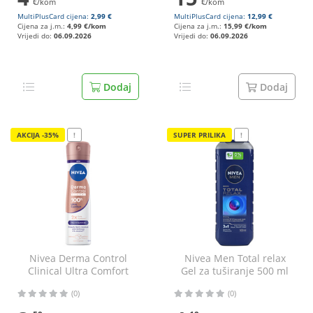
€/kom
€/kom
MultiPlusCard cijena:
2,99 €
MultiPlusCard cijena:
12,99 €
Cijena za j.m.:
4,99 €/kom
Cijena za j.m.:
15,99 €/kom
Vrijedi do:
06.09.2026
Vrijedi do:
06.09.2026
Dodaj
Dodaj
AKCIJA -35%
!
SUPER PRILIKA
!
Nivea Derma Control
Nivea Men Total relax
Clinical Ultra Comfort
Gel za tuširanje 500 ml
Dezodorans 150 ml
(0)
(0)