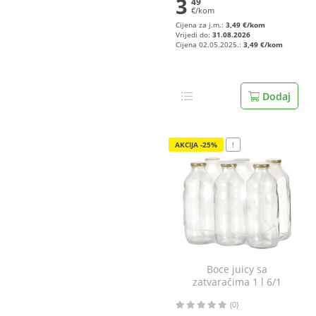
3
49
€/kom
Cijena za j.m.:
3,49 €/kom
Vrijedi do:
31.08.2026
Cijena 02.05.2025.:
3,49 €/kom
Dodaj
AKCIJA -25%
!
Boce juicy sa
zatvaračima 1 l 6/1
(0)