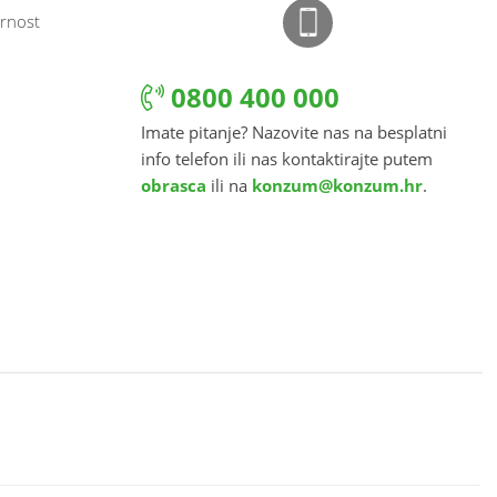
rnost
0800 400 000
Imate pitanje? Nazovite nas na besplatni
info telefon ili nas kontaktirajte putem
obrasca
ili na
konzum@konzum.hr
.