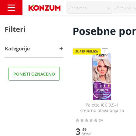
Asortiman
Posebne ponude - Konzum
Filteri
Posebne po
Kategorije
SUPER PRILIKA
!
PONIŠTI OZNAČENO
Palette ICC 9,5-1
srebrno plava boja za
kosu
(0)
3
49
€/kom