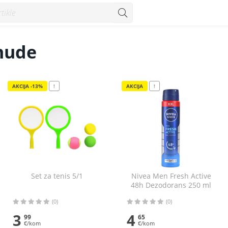
nude
AKCIJA -13%
!
AKCIJA
!
Set za tenis 5/1
Nivea Men Fresh Active
48h Dezodorans 250 ml
(0)
(0)
3
4
99
65
€/kom
€/kom