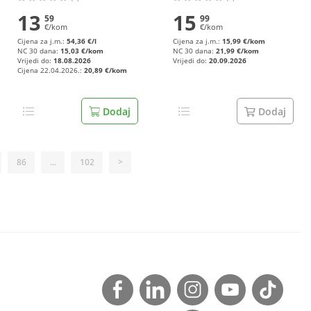
13
15
59
99
€/kom
€/kom
Cijena za j.m.:
54,36 €/l
Cijena za j.m.:
15,99 €/kom
NC 30 dana:
15,03 €/kom
NC 30 dana:
21,99 €/kom
Vrijedi do:
18.08.2026
Vrijedi do:
20.09.2026
Cijena 22.04.2026.:
20,89 €/kom
Dodaj
Dodaj
86
...
102
>