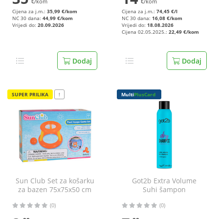
€/kom
€/kom
Cijena za j.m.:
35,99 €/kom
Cijena za j.m.:
74,45 €/l
NC 30 dana:
44,99 €/kom
NC 30 dana:
16,08 €/kom
Vrijedi do:
20.09.2026
Vrijedi do:
18.08.2026
Cijena 02.05.2025.:
22,49 €/kom
Dodaj
Dodaj
SUPER PRILIKA
!
Multi
PlusCard
Sun Club Set za košarku
Got2b Extra Volume
za bazen 75x75x50 cm
Suhi šampon
lemon&bergamot 200
(0)
(0)
ml