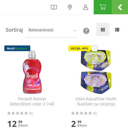
Sortiraj
Relevantnost
Multi
PlusCard
AKCIJA -40%
!
Perwoll Renew
Intex AquaFlow Youth
Deterdžent color 2 l=40
Naočale za ronjenje
pranja
razne boje
(0)
(0)
12
2
99
99
€/kom
€/kom