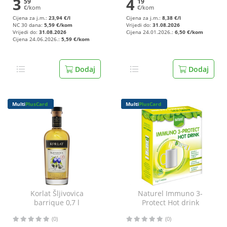
3
4
59
19
€/kom
€/kom
Cijena za j.m.:
23,94 €/l
Cijena za j.m.:
8,38 €/l
NC 30 dana:
5,59 €/kom
Vrijedi do:
31.08.2026
Vrijedi do:
31.08.2026
Cijena 24.01.2026.:
6,50 €/kom
Cijena 24.06.2026.:
5,59 €/kom
Dodaj
Dodaj
Multi
PlusCard
Multi
PlusCard
Korlat Šljivovica
Naturel Immuno 3-
barrique 0,7 l
Protect Hot drink
granule 10x5 g
(0)
(0)