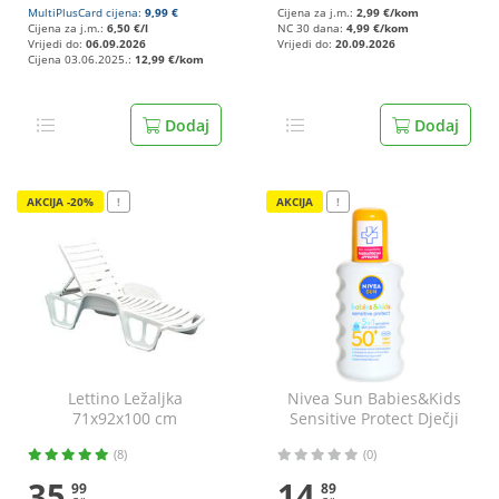
MultiPlusCard cijena:
9,99 €
Cijena za j.m.:
2,99 €/kom
Cijena za j.m.:
6,50 €/l
NC 30 dana:
4,99 €/kom
Vrijedi do:
06.09.2026
Vrijedi do:
20.09.2026
Cijena 03.06.2025.:
12,99 €/kom
Dodaj
Dodaj
AKCIJA -20%
!
AKCIJA
!
Lettino Ležaljka
Nivea Sun Babies&Kids
71x92x100 cm
Sensitive Protect Dječji
sprej za osjetljivu kožu
(8)
(0)
SPF50+ 200 ml
35
14
99
89