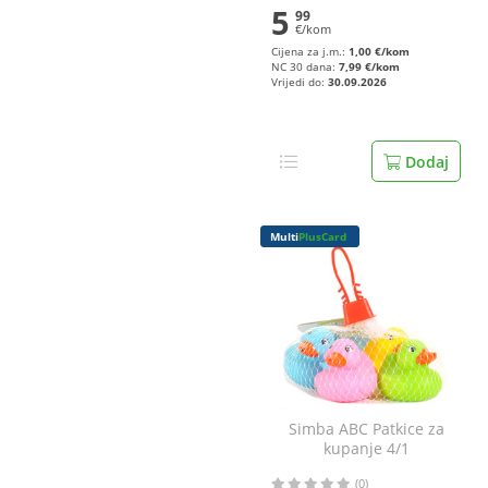
5
99
€/kom
Cijena za j.m.:
1,00 €/kom
NC 30 dana:
7,99 €/kom
Vrijedi do:
30.09.2026
Dodaj
Multi
PlusCard
Simba ABC Patkice za
kupanje 4/1
(0)