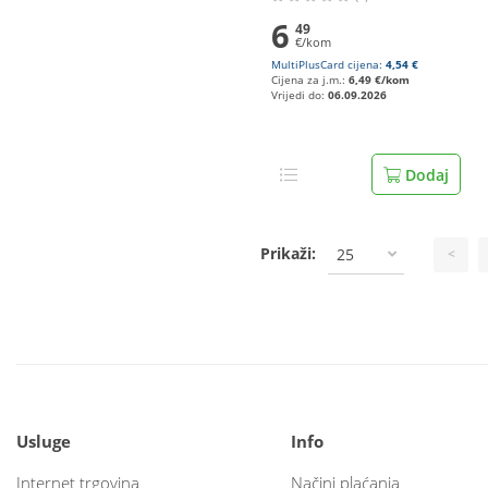
6
49
€/kom
MultiPlusCard cijena:
4,54 €
Cijena za j.m.:
6,49 €/kom
Vrijedi do:
06.09.2026
Dodaj
Prikaži:
25
<
Usluge
Info
Internet trgovina
Načini plaćanja