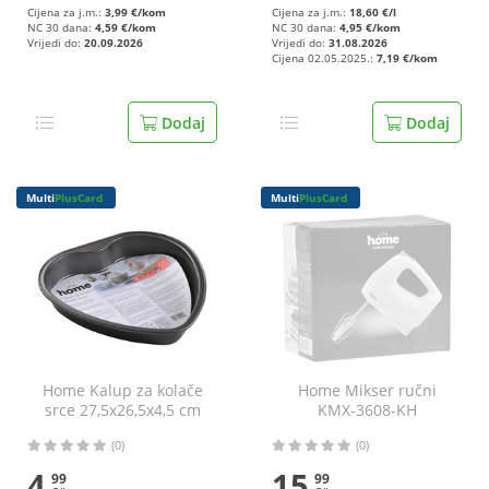
Cijena za j.m.:
3,99 €/kom
Cijena za j.m.:
18,60 €/l
NC 30 dana:
4,59 €/kom
NC 30 dana:
4,95 €/kom
Vrijedi do:
20.09.2026
Vrijedi do:
31.08.2026
Cijena 02.05.2025.:
7,19 €/kom
Dodaj
Dodaj
Multi
PlusCard
Multi
PlusCard
Home Kalup za kolače
Home Mikser ručni
srce 27,5x26,5x4,5 cm
KMX-3608-KH
(0)
(0)
4
15
99
99