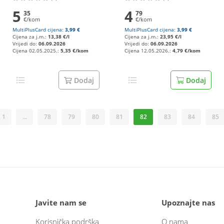
5
4
35
79
€/kom
€/kom
MultiPlusCard cijena:
3,99 €
MultiPlusCard cijena:
3,99 €
Cijena za j.m.:
13,38 €/l
Cijena za j.m.:
23,95 €/l
Vrijedi do:
06.09.2026
Vrijedi do:
06.09.2026
Cijena 02.05.2025.:
5,35 €/kom
Cijena 12.05.2026.:
4,79 €/kom
Dodaj
Dodaj
1
...
78
79
80
81
82
83
84
85
Javite nam se
Upoznajte nas
Korisnička podrška
O nama