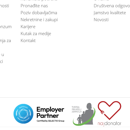
nosti
Pronađite nas
Društvena odgovo
Poziv dobavljačima
Jamstvo kvalitete
Nekretnine i zakupi
Novosti
 Konzum
Karijere
Kutak za medije
anja za
Kontakt
e u
ci