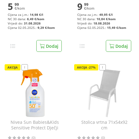
5
9
99
99
€/kom
€/kom
Cijena za j.m.:
14,98 €/l
Cijena za j.m.:
49,95 €/l
NC 30 dana:
6,49 €/kom
NC 30 dana:
10,84 €/kom
Vrijedi do:
31.08.2026
Vrijedi do:
18.08.2026
Cijena 02.05.2025.:
9,29 €/kom
Cijena 02.05.2025.:
15,49 €/kom
Dodaj
Dodaj
AKCIJA
!
AKCIJA -27%
!
Nivea Sun Babies&Kids
Stolica vrtna 71x54x92
Sensitive Protect Dječji
cm
sprej za osjetljivu kožu
(0)
(0)
SPF50+ 250 ml