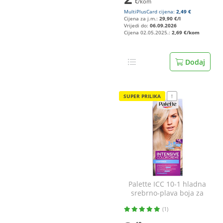
€/kom
MultiPlusCard cijena:
2,49 €
Cijena za j.m.:
29,90 €/l
Vrijedi do:
06.09.2026
Cijena 02.05.2025.:
2,69 €/kom
Dodaj
SUPER PRILIKA
!
Palette ICC 10-1 hladna
srebrno-plava boja za
kosu
(1)