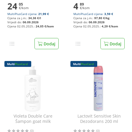
24
4
05
89
€/kom
€/kom
MultiPlusCard cijena:
21,99 €
MultiPlusCard cijena:
3,59 €
Cijena za j.m.:
34,36 €/l
Cijena za j.m.:
97,80 €/kg
Vrijedi do:
06.09.2026
Vrijedi do:
06.09.2026
Cijena 02.05.2025.:
24,05 €/kom
Cijena 02.05.2025.:
4,29 €/kom
Dodaj
Dodaj
Multi
PlusCard
Multi
PlusCard
Violeta Double Care
Lactovit Sensitive Skin
Šampon goat milk
Dezodorans 200 ml
protein 400 ml
(0)
(0)