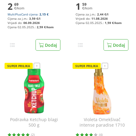
2
1
69
59
€/kom
€/kom
MultiPlusCard cijena:
2,15 €
Cijena za j.m.:
2,44 €/l
Cijena za j.m.:
3,59 €/l
Vrijedi do:
11.08.2026
Vrijedi do:
06.09.2026
Cijena 02.05.2025.:
1,59 €/kom
Cijena 02.05.2025.:
2,59 €/kom
Dodaj
Dodaj
SUPER PRILIKA
!
SUPER PRILIKA
!
Podravka Ketchup blagi
Violeta Omekšivač
500 g
intense paradise 1710
ml
(2)
(4)