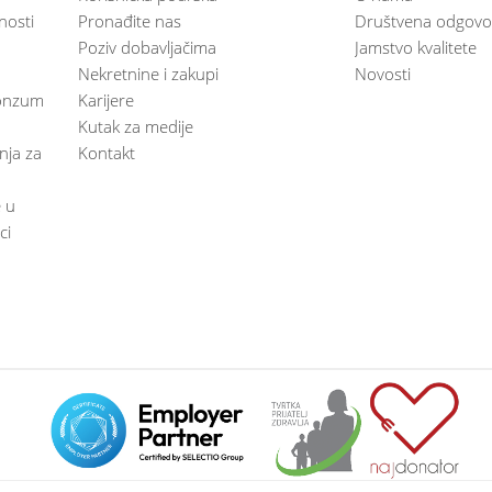
nosti
Pronađite nas
Društvena odgovo
Poziv dobavljačima
Jamstvo kvalitete
Nekretnine i zakupi
Novosti
 Konzum
Karijere
Kutak za medije
anja za
Kontakt
e u
ci