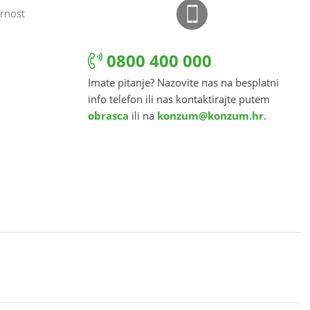
rnost
0800 400 000
Imate pitanje? Nazovite nas na besplatni
info telefon ili nas kontaktirajte putem
obrasca
ili na
konzum@konzum.hr
.