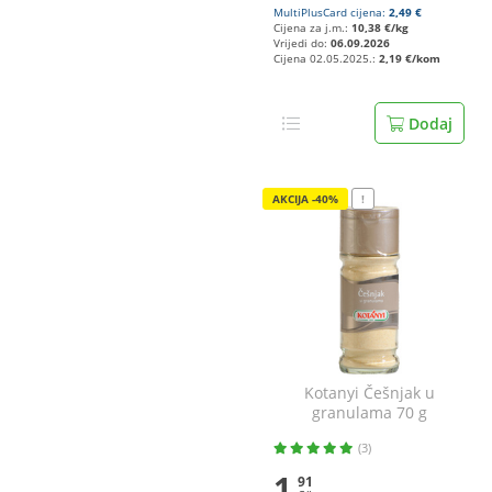
MultiPlusCard cijena:
2,49 €
Cijena za j.m.:
10,38 €/kg
Vrijedi do:
06.09.2026
Cijena 02.05.2025.:
2,19 €/kom
Dodaj
AKCIJA -40%
!
Kotanyi Češnjak u
granulama 70 g
(3)
1
91