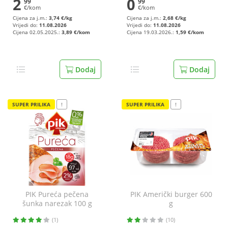
2
0
99
99
€/kom
€/kom
Cijena za j.m.:
3,74 €/kg
Cijena za j.m.:
2,68 €/kg
Vrijedi do:
11.08.2026
Vrijedi do:
11.08.2026
Cijena 02.05.2025.:
3,89 €/kom
Cijena 19.03.2026.:
1,59 €/kom
Dodaj
Dodaj
SUPER PRILIKA
!
SUPER PRILIKA
!
PIK Pureća pečena
PIK Američki burger 600
šunka narezak 100 g
g
(1)
(10)