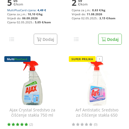
5
2
05
59
€/kom
€/kom
MultiPlusCard cijena:
4,49 €
Cijena za j.m.:
8,63 €/kg
Cijena za j.m.:
10,10 €/kg
Vrijedi do:
11.08.2026
Vrijedi do:
06.09.2026
Cijena 02.05.2025.:
3,15 €/kom
Cijena 02.05.2025.:
5,05 €/kom
Dodaj
Dodaj
Multi
PlusCard
SUPER PRILIKA
!
Ajax Crystal Sredstvo za
Arf Antistatic Sredstvo
čišćenje stakla 750 ml
za čišćenje stakla 650
ml
(2)
(0)