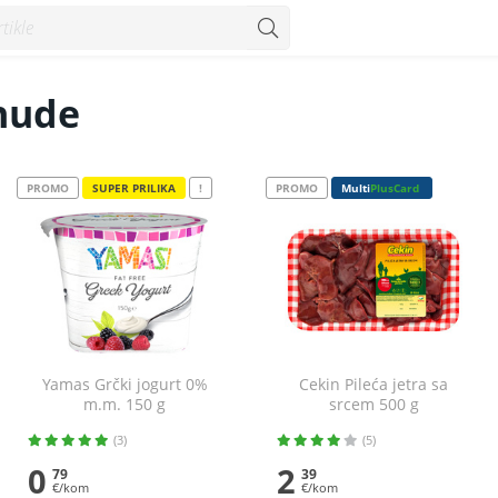
nude
PROMO
SUPER PRILIKA
!
PROMO
Multi
PlusCard
Yamas Grčki jogurt 0%
Cekin Pileća jetra sa
m.m. 150 g
srcem 500 g
(3)
(5)
0
2
79
39
€/kom
€/kom