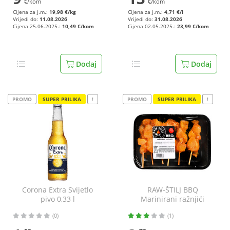
€/kom
€/kom
Cijena za j.m.:
19,98 €/kg
Cijena za j.m.:
4,71 €/l
Vrijedi do:
11.08.2026
Vrijedi do:
31.08.2026
Cijena 25.06.2025.:
10,49 €/kom
Cijena 02.05.2025.:
23,99 €/kom
Dodaj
Dodaj
PROMO
SUPER PRILIKA
!
PROMO
SUPER PRILIKA
!
Corona Extra Svijetlo
RAW-ŠTILJ BBQ
pivo 0,33 l
Marinirani ražnjići
(0)
(1)