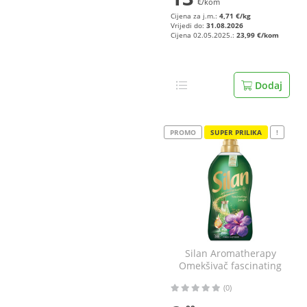
€/kom
Cijena za j.m.:
4,71 €/kg
Vrijedi do:
31.08.2026
Cijena 02.05.2025.:
23,99 €/kom
Dodaj
PROMO
SUPER PRILIKA
!
Silan Aromatherapy
Omekšivač fascinating
jungle 1100 ml
(0)