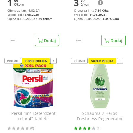
1
3
59
70
€/kom
€/kom
Cijena za j.m.:
4,82 €/l
Cijena za j.m.:
7,39 €/kg
Vrijedi do:
11.08.2026
Vrijedi do:
11.08.2026
Cijena 03.06.2026.:
1,89 €/kom
Cijena 02.05.2025.:
4,35 €/kom
Dodaj
Dodaj
PROMO
SUPER PRILIKA
!
PROMO
SUPER PRILIKA
!
Persil 4in1 Deterdžent
Schauma 7 Herbs
color 42 tablete
Freshness Regenerator
250 ml
(0)
(1)