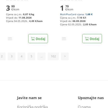
3
1
99
79
€/kom
€/kom
Cijena za j.m.:
8,87 €/kg
MultiPlusCard cijena:
1,68 €
Vrijedi do:
11.08.2026
Cijena za j.m.:
7,16 €/l
Cijena 04.05.2026.:
4,49 €/kom
Vrijedi do:
06.09.2026
Cijena 02.05.2025.:
2,05 €/kom
Dodaj
Dodaj
2
3
4
5
...
102
>
Javite nam se
Upoznajte nas
Korisnička podrška
O nama