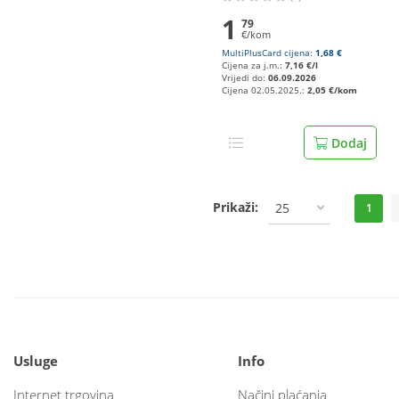
1
79
€/kom
MultiPlusCard cijena:
1,68 €
Cijena za j.m.:
7,16 €/l
Vrijedi do:
06.09.2026
Cijena 02.05.2025.:
2,05 €/kom
Dodaj
Prikaži:
25
1
Usluge
Info
Internet trgovina
Načini plaćanja