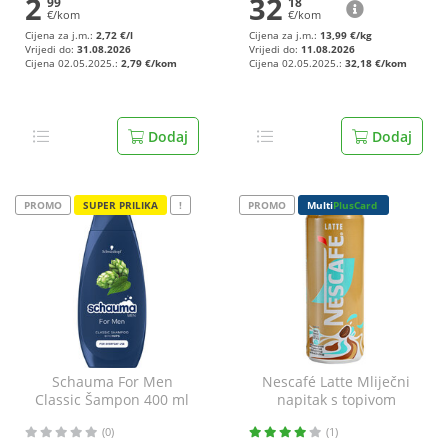
2
32
99
18
€/kom
€/kom
Cijena za j.m.:
2,72 €/l
Cijena za j.m.:
13,99 €/kg
Vrijedi do:
31.08.2026
Vrijedi do:
11.08.2026
Cijena 02.05.2025.:
2,79 €/kom
Cijena 02.05.2025.:
32,18 €/kom
Dodaj
Dodaj
PROMO
SUPER PRILIKA
!
PROMO
Multi
PlusCard
Schauma For Men
Nescafé Latte Mliječni
Classic Šampon 400 ml
napitak s topivom
kavom 250 ml
(0)
(1)