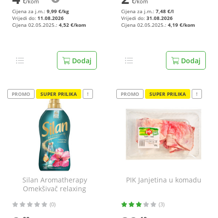
€/kom
€/kom
Cijena za j.m.:
9,99 €/kg
Cijena za j.m.:
7,48 €/l
Vrijedi do:
11.08.2026
Vrijedi do:
31.08.2026
Cijena 02.05.2025.:
4,52 €/kom
Cijena 02.05.2025.:
4,19 €/kom
Dodaj
Dodaj
PROMO
SUPER PRILIKA
!
PROMO
SUPER PRILIKA
!
Silan Aromatherapy
PIK Janjetina u komadu
Omekšivač relaxing
maldives 1100 ml
(0)
(3)