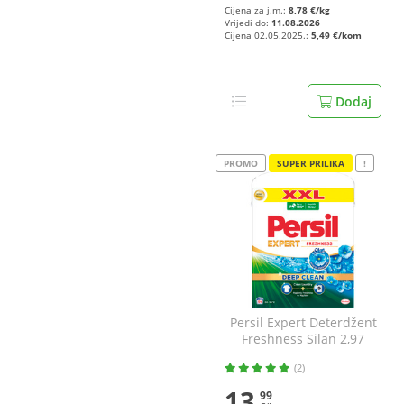
Cijena za j.m.:
8,78 €/kg
Vrijedi do:
11.08.2026
Cijena 02.05.2025.:
5,49 €/kom
Dodaj
PROMO
SUPER PRILIKA
!
Persil Expert Deterdžent
Freshness Silan 2,97
kg=54 pranja
(2)
13
99