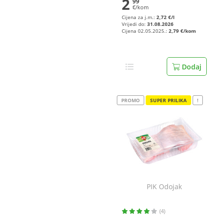
2
99
€/kom
Cijena za j.m.:
2,72 €/l
Vrijedi do:
31.08.2026
Cijena 02.05.2025.:
2,79 €/kom
Dodaj
PROMO
SUPER PRILIKA
!
PIK Odojak
(4)