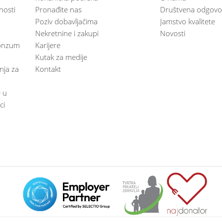
nosti
Pronađite nas
Društvena odgovo
Poziv dobavljačima
Jamstvo kvalitete
Nekretnine i zakupi
Novosti
 Konzum
Karijere
Kutak za medije
anja za
Kontakt
e u
ci