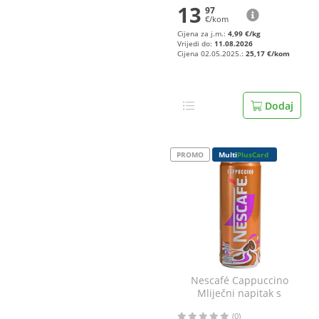
13
97
€/kom
Cijena za j.m.:
4,99 €/kg
Vrijedi do:
11.08.2026
Cijena 02.05.2025.:
25,17 €/kom
Dodaj
PROMO
Multi
PlusCard
Nescafé Cappuccino
Mliječni napitak s
topivom kavom 250 ml
(0)