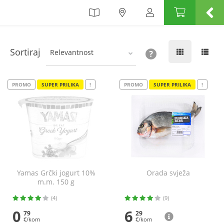
Sortiraj
Relevantnost
PROMO
SUPER PRILIKA
!
PROMO
SUPER PRILIKA
!
Yamas Grčki jogurt 10%
Orada svježa
m.m. 150 g
(4)
(9)
0
6
79
29
€/kom
€/kom