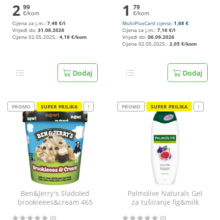
2
1
99
79
€/kom
€/kom
Cijena za j.m.:
7,48 €/l
MultiPlusCard cijena:
1,68 €
Vrijedi do:
31.08.2026
Cijena za j.m.:
7,16 €/l
Cijena 02.05.2025.:
4,19 €/kom
Vrijedi do:
06.09.2026
Cijena 02.05.2025.:
2,05 €/kom
Dodaj
Dodaj
PROMO
SUPER PRILIKA
!
PROMO
SUPER PRILIKA
!
Ben&Jerry's Sladoled
Palmolive Naturals Gel
brookieees&cream 465
za tuširanje fig&milk
ml
500 ml
(0)
(0)