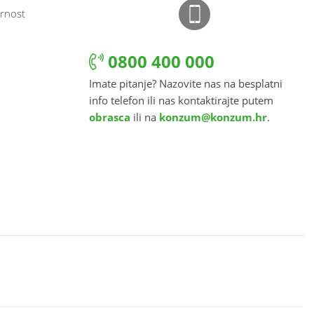
rnost
0800 400 000
Imate pitanje? Nazovite nas na besplatni
info telefon ili nas kontaktirajte putem
obrasca
ili na
konzum@konzum.hr
.