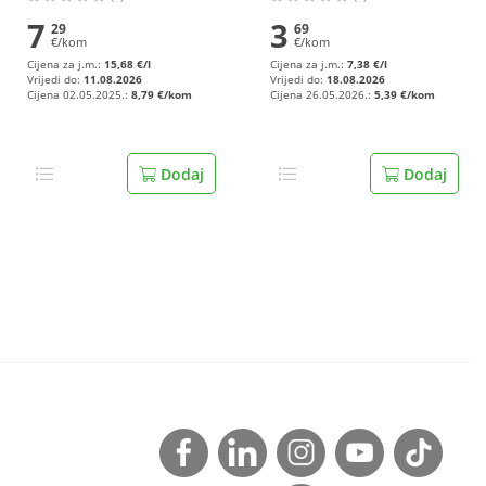
7
3
29
69
€/kom
€/kom
Cijena za j.m.:
15,68 €/l
Cijena za j.m.:
7,38 €/l
Vrijedi do:
11.08.2026
Vrijedi do:
18.08.2026
Cijena 02.05.2025.:
8,79 €/kom
Cijena 26.05.2026.:
5,39 €/kom
Dodaj
Dodaj