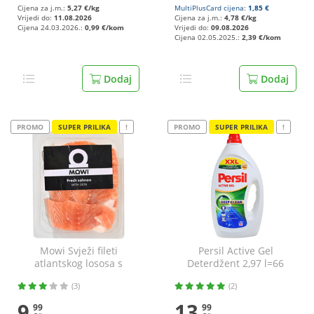
Cijena za j.m.:
5,27 €/kg
MultiPlusCard cijena:
1,85 €
Vrijedi do:
11.08.2026
Cijena za j.m.:
4,78 €/kg
Cijena 24.03.2026.:
0,99 €/kom
Vrijedi do:
09.08.2026
Cijena 02.05.2025.:
2,39 €/kom
Dodaj
Dodaj
PROMO
SUPER PRILIKA
!
PROMO
SUPER PRILIKA
!
Mowi Svježi fileti
Persil Active Gel
atlantskog lososa s
Deterdžent 2,97 l=66
kožom 4x125 g
pranja
(3)
(2)
9
13
99
99