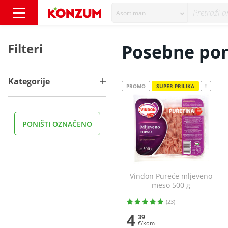
Asortiman
Posebne ponude - Konzum
Filteri
Posebne po
Kategorije
PROMO
SUPER PRILIKA
!
PONIŠTI OZNAČENO
Vindon Pureće mljeveno
meso 500 g
(23)
4
39
€/kom