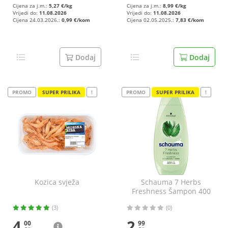
Cijena za j.m.:
5,27 €/kg
Cijena za j.m.:
8,99 €/kg
Vrijedi do:
11.08.2026
Vrijedi do:
11.08.2026
Cijena 24.03.2026.:
0,99 €/kom
Cijena 02.05.2025.:
7,83 €/kom
Dodaj
Dodaj
PROMO
SUPER PRILIKA
!
PROMO
SUPER PRILIKA
!
Kozica svježa
Schauma 7 Herbs
Freshness Šampon 400
ml
(3)
(0)
4
2
00
99