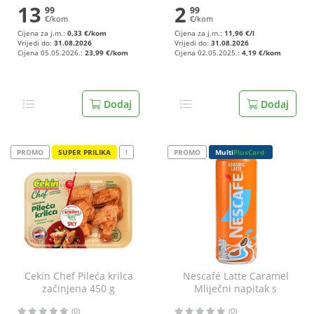
13
2
99
99
€/kom
€/kom
Cijena za j.m.:
0,33 €/kom
Cijena za j.m.:
11,96 €/l
Vrijedi do:
31.08.2026
Vrijedi do:
31.08.2026
Cijena 05.05.2026.:
23,99 €/kom
Cijena 02.05.2025.:
4,19 €/kom
Dodaj
Dodaj
PROMO
SUPER PRILIKA
!
PROMO
Multi
PlusCard
Cekin Chef Pileća krilca
Nescafé Latte Caramel
začinjena 450 g
Mliječni napitak s
topivom kavom 250 ml
(0)
(0)