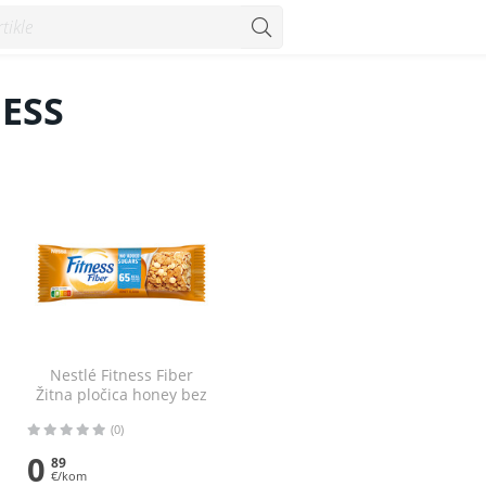
NESS
Nestlé Fitness Fiber
Žitna pločica honey bez
dodanog šećera 20 g
(0)
0
89
€/kom