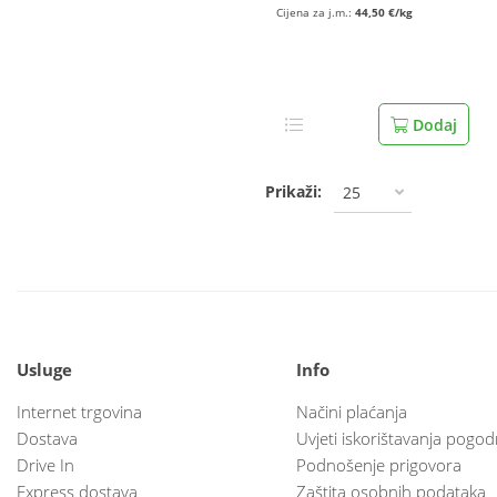
Cijena za j.m.:
44,50 €/kg
Dodaj
Prikaži:
25
Usluge
Info
Internet trgovina
Načini plaćanja
Dostava
Uvjeti iskorištavanja pogod
Drive In
Podnošenje prigovora
Express dostava
Zaštita osobnih podataka