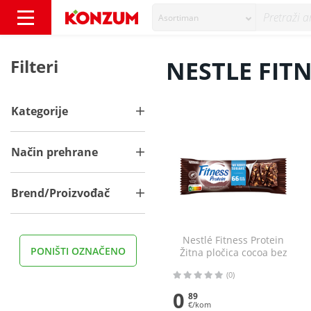
Asortiman
NESTLE FITNESS - Konzum
Filteri
NESTLE FIT
Kategorije
Način prehrane
Brend/Proizvođač
Nestlé Fitness Protein
PONIŠTI OZNAČENO
Žitna pločica cocoa bez
dodanog šećera 20 g
(0)
0
89
€/kom