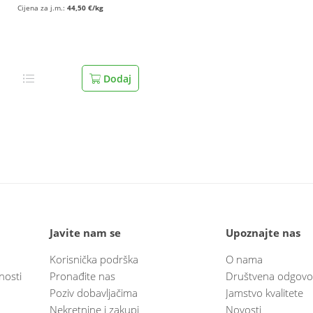
Cijena za j.m.:
44,50 €/kg
Dodaj
Javite nam se
Upoznajte nas
Korisnička podrška
O nama
nosti
Pronađite nas
Društvena odgovo
Poziv dobavljačima
Jamstvo kvalitete
Nekretnine i zakupi
Novosti