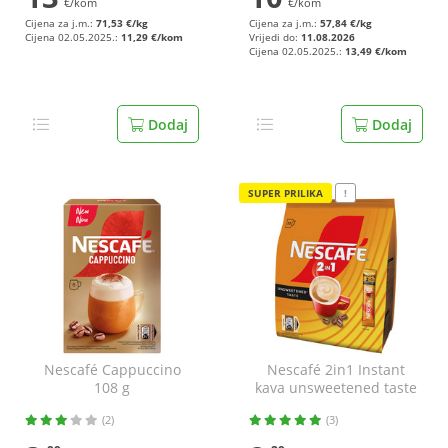
€/kom
€/kom
Cijena za j.m.:
71,53 €/kg
Cijena za j.m.:
57,84 €/kg
Cijena 02.05.2025.:
11,29 €/kom
Vrijedi do:
11.08.2026
Cijena 02.05.2025.:
13,49 €/kom
Dodaj
Dodaj
SUPER PRILIKA
!
Nescafé Cappuccino
Nescafé 2in1 Instant
108 g
kava unsweetened taste
10x8 g
(2)
(3)