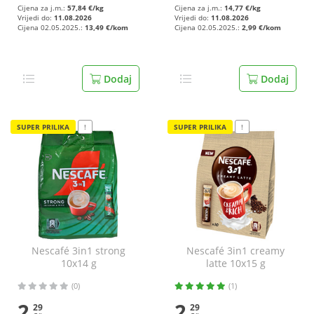
Cijena za j.m.:
57,84 €/kg
Cijena za j.m.:
14,77 €/kg
Vrijedi do:
11.08.2026
Vrijedi do:
11.08.2026
Cijena 02.05.2025.:
13,49 €/kom
Cijena 02.05.2025.:
2,99 €/kom
Dodaj
Dodaj
SUPER PRILIKA
!
SUPER PRILIKA
!
Nescafé 3in1 strong
Nescafé 3in1 creamy
10x14 g
latte 10x15 g
(0)
(1)
2
2
29
29