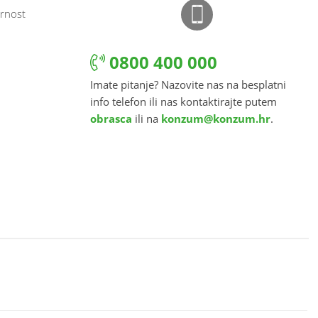
rnost
0800 400 000
Imate pitanje? Nazovite nas na besplatni
info telefon ili nas kontaktirajte putem
obrasca
ili na
konzum@konzum.hr
.