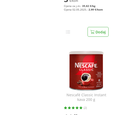
€/kom
Cijena za j.m.:
35,62 €/kg
Cijena 02.05.2025.:
2,99 €/kom
Dodaj
Nescafé Classic Instant
kava 200 g
(2)