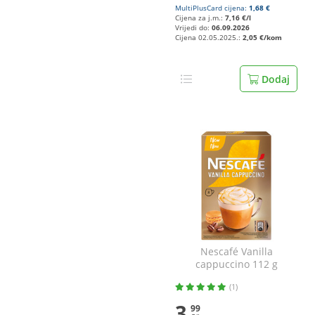
MultiPlusCard cijena:
1,68 €
Cijena za j.m.:
7,16 €/l
Vrijedi do:
06.09.2026
Cijena 02.05.2025.:
2,05 €/kom
Dodaj
Nescafé Vanilla
cappuccino 112 g
(1)
3
99