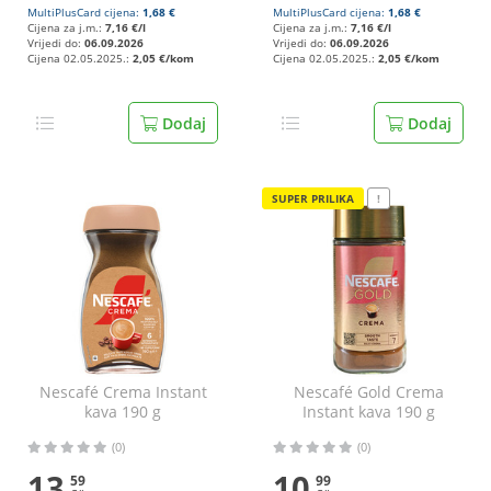
MultiPlusCard cijena:
1,68 €
MultiPlusCard cijena:
1,68 €
Cijena za j.m.:
7,16 €/l
Cijena za j.m.:
7,16 €/l
Vrijedi do:
06.09.2026
Vrijedi do:
06.09.2026
Cijena 02.05.2025.:
2,05 €/kom
Cijena 02.05.2025.:
2,05 €/kom
Dodaj
Dodaj
SUPER PRILIKA
!
Nescafé Crema Instant
Nescafé Gold Crema
kava 190 g
Instant kava 190 g
(0)
(0)
13
10
59
99