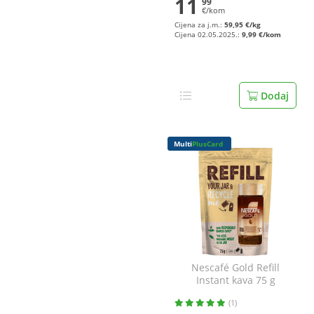
11
99
€/kom
Cijena za j.m.:
59,95 €/kg
Cijena 02.05.2025.:
9,99 €/kom
Dodaj
Multi
PlusCard
Nescafé Gold Refill
Instant kava 75 g
(1)