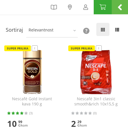
Sortiraj
Relevantnost
SUPER PRILIKA
!
SUPER PRILIKA
!
Nescafé Gold Instant
Nescafé 3in1 classic
kava 190 g
smooth&rich 10x15,5 g
(3)
(0)
10
2
99
29
€/kom
€/kom