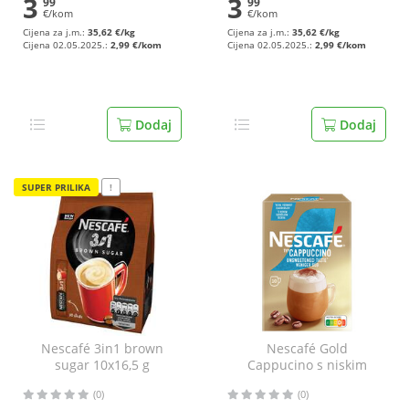
3
3
99
99
€/kom
€/kom
Cijena za j.m.:
35,62 €/kg
Cijena za j.m.:
35,62 €/kg
Cijena 02.05.2025.:
2,99 €/kom
Cijena 02.05.2025.:
2,99 €/kom
Dodaj
Dodaj
SUPER PRILIKA
!
Nescafé 3in1 brown
Nescafé Gold
sugar 10x16,5 g
Cappucino s niskim
sadržajem šećera 125 g
(0)
(0)