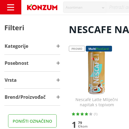
Asortiman
NESCAFE NAGRADNA IGRA - Konzum
Filteri
NESCAFE N
Kategorije
PROMO
Multi
PlusCard
Posebnost
Vrsta
Brend/Proizvođač
Nescafé Latte Mliječni
napitak s topivom
kavom 250 ml
(1)
PONIŠTI OZNAČENO
1
79
€/kom