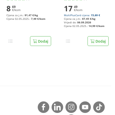
8
17
69
49
€/kom
€/kom
Cijena za j.m.:
91,47 €/kg
MultiPlusCard cijena:
15,69 €
Cijena 02.05.2025.:
7,49 €/kom
Cijena za j.m.:
87,45 €/kg
Vrijedi do:
06.09.2026
Cijena 02.05.2025.:
14,99 €/kom
Dodaj
Dodaj