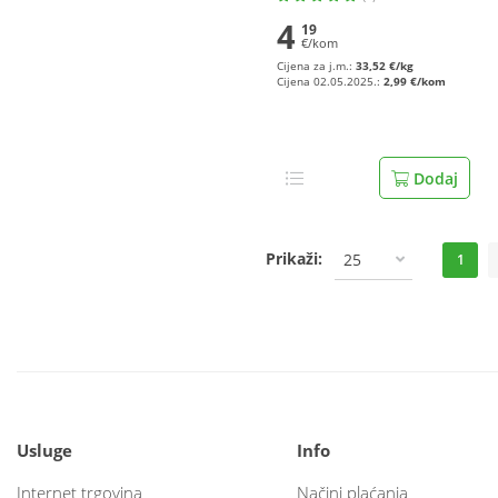
4
19
€/kom
Cijena za j.m.:
33,52 €/kg
Cijena 02.05.2025.:
2,99 €/kom
Dodaj
Prikaži:
25
1
Usluge
Info
Internet trgovina
Načini plaćanja