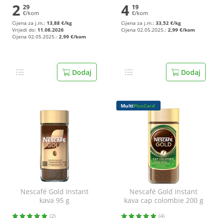
2
4
29
19
€/kom
€/kom
Cijena za j.m.:
13,88 €/kg
Cijena za j.m.:
33,52 €/kg
Vrijedi do:
11.08.2026
Cijena 02.05.2025.:
2,99 €/kom
Cijena 02.05.2025.:
2,99 €/kom
Dodaj
Dodaj
Multi
PlusCard
Nescafé Gold Instant
Nescafé Gold Instant
kava 95 g
kava cap colombie 200 g
(2)
(4)