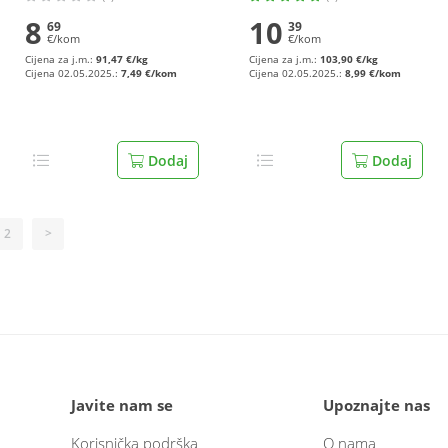
8
10
69
39
€/kom
€/kom
Cijena za j.m.:
91,47 €/kg
Cijena za j.m.:
103,90 €/kg
Cijena 02.05.2025.:
7,49 €/kom
Cijena 02.05.2025.:
8,99 €/kom
Dodaj
Dodaj
2
>
Javite nam se
Upoznajte nas
Korisnička podrška
O nama