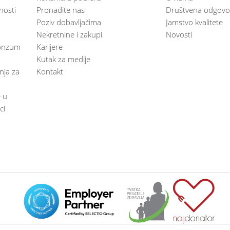
nosti
Pronađite nas
Društvena odgovo
Poziv dobavljačima
Jamstvo kvalitete
Nekretnine i zakupi
Novosti
 Konzum
Karijere
Kutak za medije
anja za
Kontakt
e u
ci