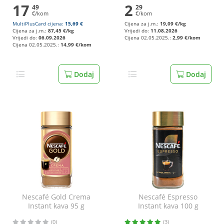
17
2
49
29
€/kom
€/kom
MultiPlusCard cijena:
15,69 €
Cijena za j.m.:
19,09 €/kg
Cijena za j.m.:
87,45 €/kg
Vrijedi do:
11.08.2026
Vrijedi do:
06.09.2026
Cijena 02.05.2025.:
2,99 €/kom
Cijena 02.05.2025.:
14,99 €/kom
Dodaj
Dodaj
Nescafé Gold Crema
Nescafé Espresso
Instant kava 95 g
Instant kava 100 g
(0)
(3)