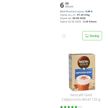
6
09
€/kom
MultiPlusCard cijena:
4,99 €
Cijena za j.m.:
81,20 €/kg
Vrijedi do:
06.09.2026
Cijena 02.05.2025.:
5,29 €/kom
Dodaj
Nescafé Gold
Cappuccino decaf 125 g
(1)