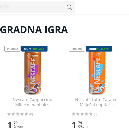
AGRADNA IGRA
PROMO
Multi
PlusCard
PROMO
Multi
PlusCard
Nescafé Cappuccino
Nescafé Latte Caramel
Mliječni napitak s
Mliječni napitak s
topivom kavom 250 ml
topivom kavom 250 ml
(0)
(0)
1
1
79
79
€/kom
€/kom