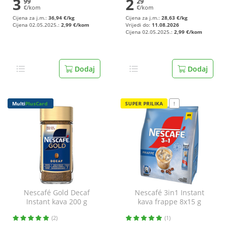
3
2
99
29
€/kom
€/kom
Cijena za j.m.:
36,94 €/kg
Cijena za j.m.:
28,63 €/kg
Cijena 02.05.2025.:
2,99 €/kom
Vrijedi do:
11.08.2026
Cijena 02.05.2025.:
2,99 €/kom
Dodaj
Dodaj
Multi
PlusCard
SUPER PRILIKA
!
Nescafé Gold Decaf
Nescafé 3in1 Instant
Instant kava 200 g
kava frappe 8x15 g
(2)
(1)