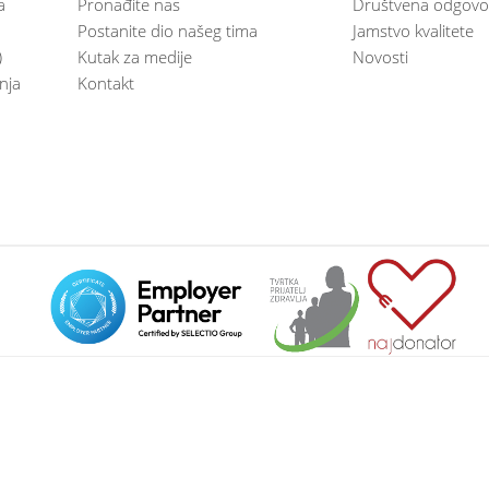
a
Pronađite nas
Društvena odgovo
Postanite dio našeg tima
Jamstvo kvalitete
)
Kutak za medije
Novosti
anja
Kontakt