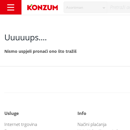
Asortiman
404 - Konzum
Uuuuups....
Nismo uspjeli pronaći ono što tražiš
Usluge
Info
Internet trgovina
Načini plaćanja