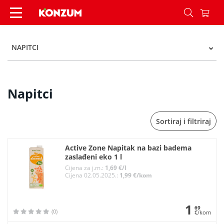
Napitci - Kategorije - Konzum
NAPITCI
Napitci
Sortiraj i filtriraj
Active Zone Napitak na bazi badema
zaslađeni eko 1 l
Cijena za j.m.:
1,69 €/l
Cijena 02.05.2025.:
1,99 €/kom
1
69
(0)
€/kom