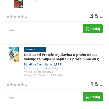
3
89
(0)
€/kom
Dodaj
Multi
PlusCard
Dolcela Hi Protein Mješavina u prahu okusa
vanilije za mliječni napitak s proteinima 40 g
MultiPlusCard cijena:
1,19 €
Cijena za j.m.:
34,75 €/kg
Vrijedi do:
06.09.2026
Cijena 02.05.2025.:
1,39 €/kom
1
39
(0)
€/kom
Dodaj