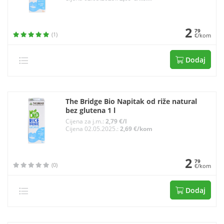
2
79
(1)
€/kom
Dodaj
The Bridge Bio Napitak od riže natural
bez glutena 1 l
Cijena za j.m.:
2,79 €/l
Cijena 02.05.2025.:
2,69 €/kom
2
79
(0)
€/kom
Dodaj