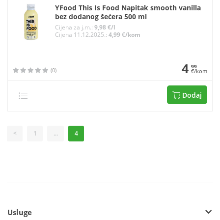
YFood This Is Food Napitak smooth vanilla
bez dodanog šećera 500 ml
Cijena za j.m.:
9,98 €/l
Cijena 11.12.2025.:
4,99 €/kom
4
99
(0)
€/kom
Dodaj
<
1
...
4
Usluge