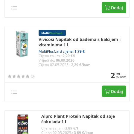
Dodaj
Multi
PlusCard
Vivicosi Napitak od badema s kalcijem i
vitaminima 1 l
MultiPlusCard cijena:
1,79 €
Cijena za j.m.:
2,29 €/l
Vrijedi do:
06.09.2026
Cijena 02.05.2025.:
2,29 €/kom
2
29
(0)
€/kom
Dodaj
Alpro Plant Protein Napitak od soje
čokolada 1 l
Cijena za j.m.:
3,89 €/l
Cijena 02.05.2025.:
3,89 €/kom