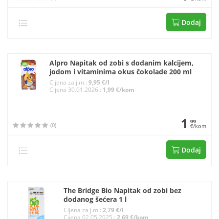
Dodaj
Alpro Napitak od zobi s dodanim kalcijem,
jodom i vitaminima okus čokolade 200 ml
Cijena za j.m.:
9,95 €/l
Cijena 30.01.2026.:
1,99 €/kom
1
99
(0)
€/kom
Dodaj
The Bridge Bio Napitak od zobi bez
dodanog šećera 1 l
Cijena za j.m.:
2,79 €/l
Cijena 02.05.2025.:
2,69 €/kom