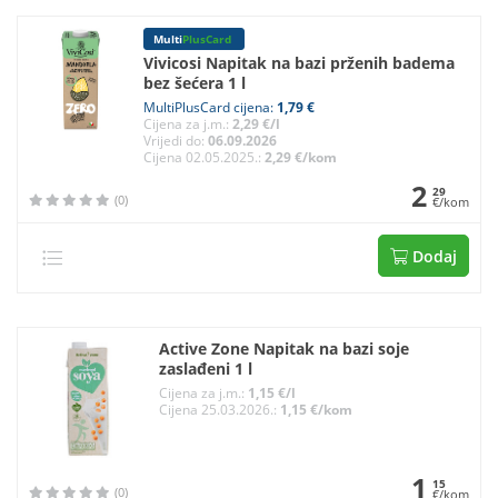
Multi
PlusCard
Vivicosi Napitak na bazi prženih badema
bez šećera 1 l
MultiPlusCard cijena:
1,79 €
Cijena za j.m.:
2,29 €/l
Vrijedi do:
06.09.2026
Cijena 02.05.2025.:
2,29 €/kom
2
29
(0)
€/kom
Dodaj
Active Zone Napitak na bazi soje
zaslađeni 1 l
Cijena za j.m.:
1,15 €/l
Cijena 25.03.2026.:
1,15 €/kom
1
15
(0)
€/kom