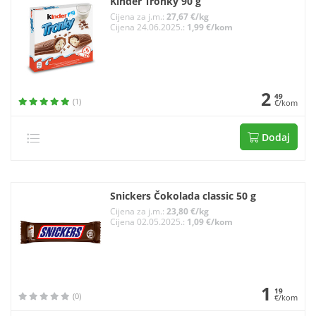
Kinder Tronky 90 g
Cijena za j.m.:
27,67 €/kg
Cijena 24.06.2025.:
1,99 €/kom
2
49
(1)
€/kom
Dodaj
Snickers Čokolada classic 50 g
Cijena za j.m.:
23,80 €/kg
Cijena 02.05.2025.:
1,09 €/kom
1
19
(0)
€/kom