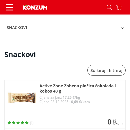
Snackovi - Kategorije - Konzum
SNACKOVI
Snackovi
Sortiraj i filtriraj
Active Zone Zobena pločica čokolada i
kokos 40 g
Cijena za j.m.:
17,25 €/kg
Cijena 23.12.2025.:
0,69 €/kom
0
69
(1)
€/kom