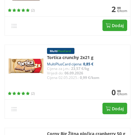
2
99
(2)
€/kom
Dodaj
Multi
PlusCard
Tortica crunchy 2x21 g
MultiPlusCard cijena:
0,85 €
Cijena za j.m.:
23,57 €/kg
Vrijedi do:
06.09.2026
Cijena 02.05.2025.:
0,99 €/kom
0
99
(2)
€/kom
Dodaj
Corny Big Žitna pločica cranberry 50 g