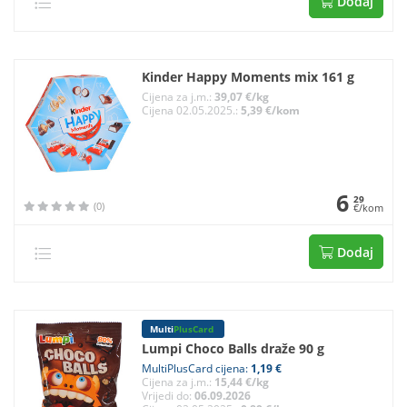
Dodaj
Kinder Happy Moments mix 161 g
Cijena za j.m.:
39,07 €/kg
Cijena 02.05.2025.:
5,39 €/kom
6
29
(0)
€/kom
Dodaj
Multi
PlusCard
Lumpi Choco Balls draže 90 g
MultiPlusCard cijena:
1,19 €
Cijena za j.m.:
15,44 €/kg
Vrijedi do:
06.09.2026