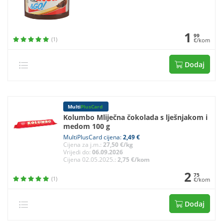
1
99
(1)
€/kom
Dodaj
Multi
PlusCard
Kolumbo Mliječna čokolada s lješnjakom i
medom 100 g
MultiPlusCard cijena:
2,49 €
Cijena za j.m.:
27,50 €/kg
Vrijedi do:
06.09.2026
Cijena 02.05.2025.:
2,75 €/kom
2
75
(1)
€/kom
Dodaj