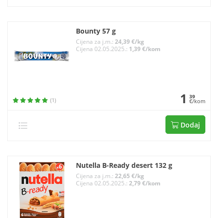
Bounty 57 g
Cijena za j.m.:
24,39 €/kg
Cijena 02.05.2025.:
1,39 €/kom
1
39
(1)
€/kom
Dodaj
Nutella B-Ready desert 132 g
Cijena za j.m.:
22,65 €/kg
Cijena 02.05.2025.:
2,79 €/kom