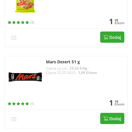
1
25
(3)
€/kom
Dodaj
Mars Desert 51 g
Cijena za j.m.:
23,33 €/kg
Cijena 02.05.2025.:
1,09 €/kom
1
19
(1)
€/kom
Dodaj