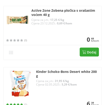
Active Zone Zobena pločica s orašastim
voćem 40 g
Cijena za j.m.:
17,25 €/kg
Cijena 23.12.2025.:
0,69 €/kom
0
69
(0)
€/kom
Dodaj
Kinder Schoko-Bons Desert white 200
g
Cijena za j.m.:
31,95 €/kg
Cijena 02.05.2025.:
5,29 €/kom
6
39
(1)
€/kom