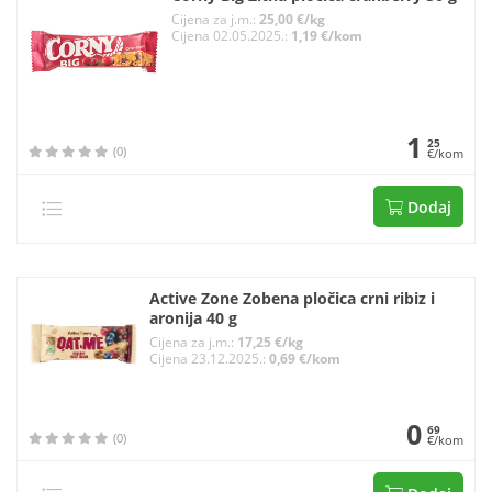
Cijena za j.m.:
25,00 €/kg
Cijena 02.05.2025.:
1,19 €/kom
1
25
(0)
€/kom
Dodaj
Active Zone Zobena pločica crni ribiz i
aronija 40 g
Cijena za j.m.:
17,25 €/kg
Cijena 23.12.2025.:
0,69 €/kom
0
69
(0)
€/kom