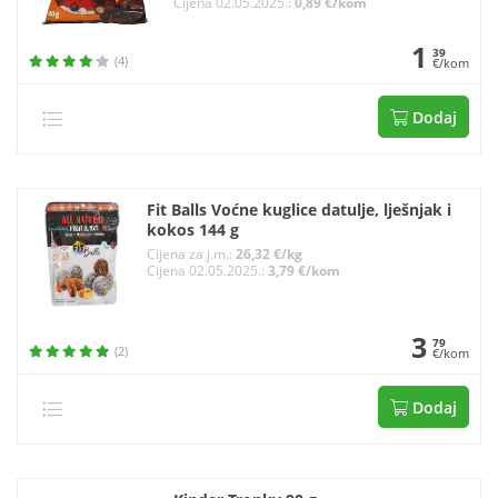
Cijena 02.05.2025.:
0,89 €/kom
1
39
(4)
€/kom
Dodaj
Fit Balls Voćne kuglice datulje, lješnjak i
kokos 144 g
Cijena za j.m.:
26,32 €/kg
Cijena 02.05.2025.:
3,79 €/kom
3
79
(2)
€/kom
Dodaj