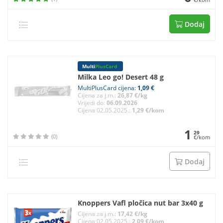
Dodaj
Multi
PlusCard
Milka Leo go! Desert 48 g
MultiPlusCard cijena:
1,09 €
Cijena za j.m.:
26,87 €/kg
Vrijedi do:
06.09.2026
Cijena 02.05.2025.:
1,29 €/kom
1
29
(0)
€/kom
Dodaj
Knoppers Vafl pločica nut bar 3x40 g
Cijena za j.m.:
17,42 €/kg
Cijena 02.05.2025.:
2,09 €/kom