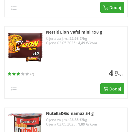
Dodaj
Nestlé Lion Vafel mini 198 g
Cijena za j.m.:
22,68 €/kg
Cijena 02.05.2025.:
4,49 €/kom
4
49
(2)
€/kom
Dodaj
Nutella&Go namaz 54 g
Cijena za j.m.:
36,85 €/kg
Cijena 02.05.2025.:
1,89 €/kom