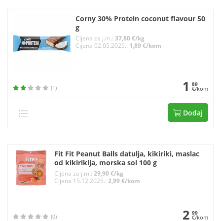
Corny 30% Protein coconut flavour 50
g
Cijena za j.m.:
37,80 €/kg
Cijena 02.05.2025.:
1,89 €/kom
1
89
(1)
€/kom
Dodaj
Fit Fit Peanut Balls datulja, kikiriki, maslac
od kikirikija, morska sol 100 g
Cijena za j.m.:
29,90 €/kg
Cijena 15.12.2025.:
2,99 €/kom
2
99
(0)
€/kom