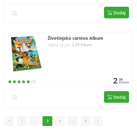
Dodaj
Životinjsko carstvo Album
Cijena za j.m.:
2,29 €/kom
2
29
(1)
€/kom
Dodaj
<
1
...
3
4
...
6
>