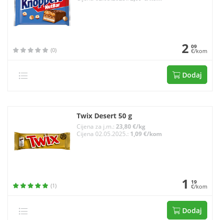
2
09
(0)
€/kom
Dodaj
Twix Desert 50 g
Cijena za j.m.:
23,80 €/kg
Cijena 02.05.2025.:
1,09 €/kom
1
19
(1)
€/kom
Dodaj