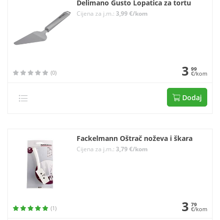
Delimano Gusto Lopatica za tortu
Cijena za j.m.:
3,99 €/kom
3
99
(0)
€/kom
Dodaj
Fackelmann Oštrač noževa i škara
Cijena za j.m.:
3,79 €/kom
3
79
(1)
€/kom