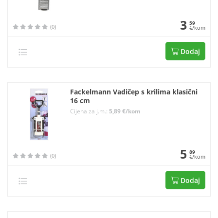
3
59
(0)
€/kom
Dodaj
Fackelmann Vadičep s krilima klasični
16 cm
Cijena za j.m.:
5,89 €/kom
5
89
(0)
€/kom
Dodaj