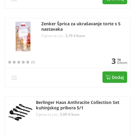
Zenker Šprica za ukrašavanje torte s 5
nastavaka
Cijena za j.m.:
3,79 €/kom
3
79
(0)
€/kom
Dodaj
Berlinger Haus Anthracite Collection Set
kuhinjskog pribora 5/1
Cijena za j.m.:
5,00 €/kom