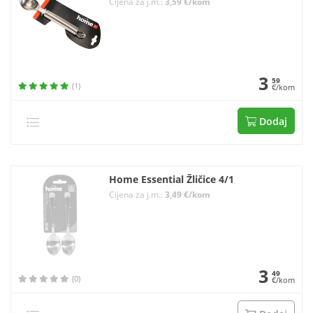
Cijena za j.m.:
3,59 €/kom
3
59
(1)
€/kom
Dodaj
Home Essential Žličice 4/1
Cijena za j.m.:
3,49 €/kom
3
49
(0)
€/kom