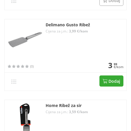
Dodaj
Delimano Gusto Ribež
Cijena za j.m.:
3,99 €/kom
3
99
(0)
€/kom
Dodaj
Home Ribež za sir
Cijena za j.m.:
3,59 €/kom