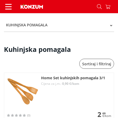
Kuhinjska pomagala - Kategorije - Konzum
KUHINJSKA POMAGALA
Kuhinjska pomagala
Sortiraj i filtriraj
Home Set kuhinjskih pomagala 3/1
Cijena za j.m.:
0,90 €/kom
2
69
(0)
€/kom