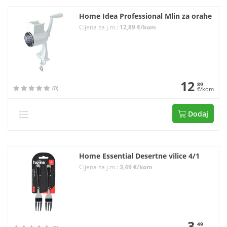
Home Idea Professional Mlin za orahe
Cijena za j.m.:
12,89 €/kom
12
89
(0)
€/kom
Dodaj
Home Essential Desertne vilice 4/1
Cijena za j.m.:
3,49 €/kom
3
49