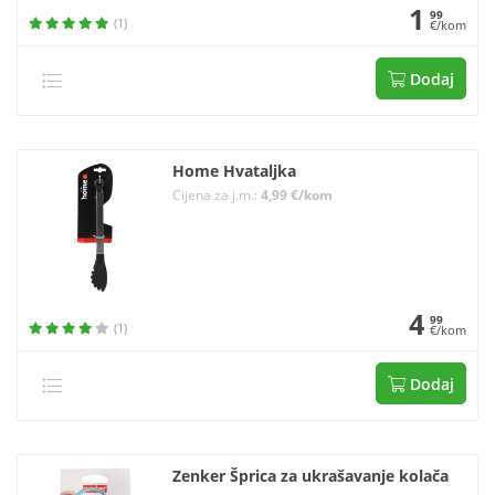
1
99
(1)
€/kom
Dodaj
Home Hvataljka
Cijena za j.m.:
4,99 €/kom
4
99
(1)
€/kom
Dodaj
Zenker Šprica za ukrašavanje kolača