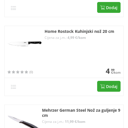
Dodaj
Home Rostock Kuhinjski nož 20 cm
Cijena za j.m.:
4,99 €/kom
4
99
(0)
€/kom
Dodaj
Mehrzer German Steel Nož za guljenje 9
cm
Cijena za j.m.:
11,99 €/kom