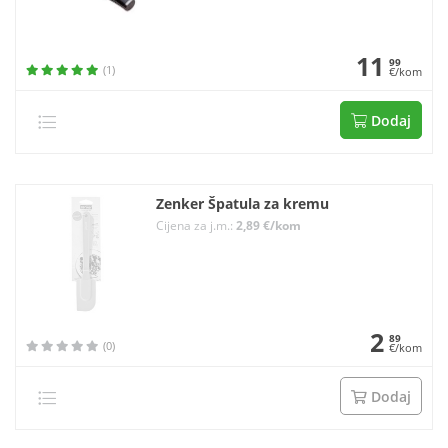
11
99
(1)
€/kom
Dodaj
Zenker Špatula za kremu
Cijena za j.m.:
2,89 €/kom
2
89
(0)
€/kom
Dodaj