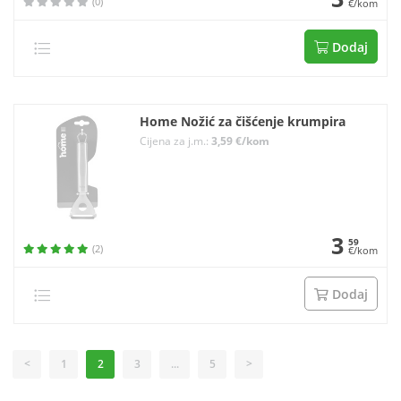
(0)
€/kom
Dodaj
Home Nožić za čišćenje krumpira
Cijena za j.m.:
3,59 €/kom
3
59
(2)
€/kom
Dodaj
<
1
2
3
...
5
>