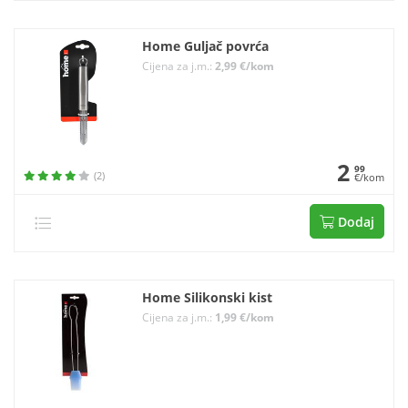
Home Guljač povrća
Cijena za j.m.:
2,99 €/kom
2
99
(2)
€/kom
Dodaj
Home Silikonski kist
Cijena za j.m.:
1,99 €/kom