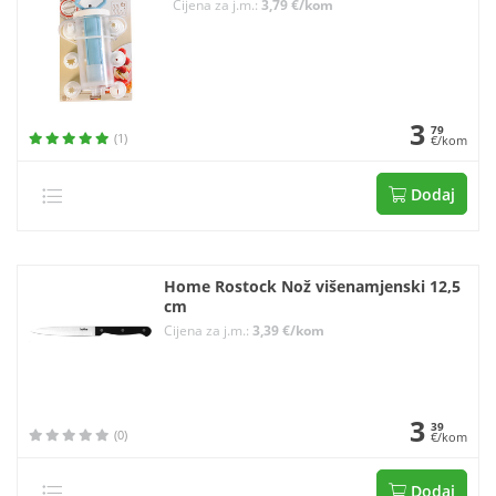
Cijena za j.m.:
3,79 €/kom
3
79
(1)
€/kom
Dodaj
Home Rostock Nož višenamjenski 12,5
cm
Cijena za j.m.:
3,39 €/kom
3
39
(0)
€/kom
Dodaj