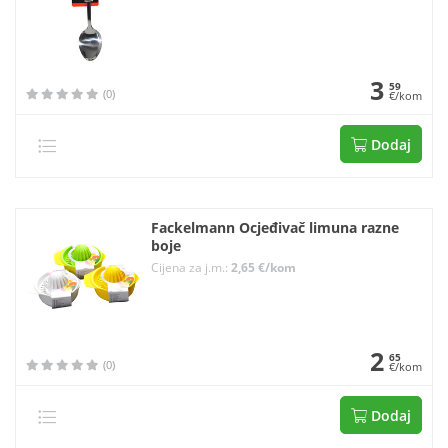
3
59
(0)
€/kom
Dodaj
Fackelmann Ocjeđivač limuna razne
boje
Cijena za j.m.:
2,65 €/kom
2
65
(0)
€/kom
Dodaj