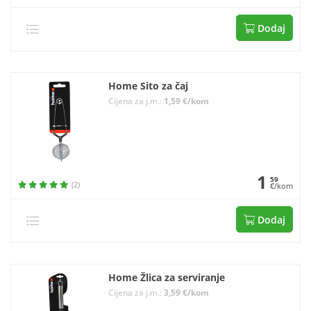
Dodaj
Home Sito za čaj
Cijena za j.m.:
1,59 €/kom
1
59
(2)
€/kom
Dodaj
Home Žlica za serviranje
Cijena za j.m.:
3,59 €/kom