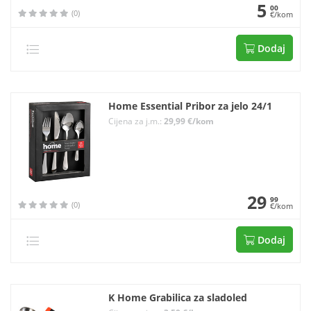
5
00
(0)
€/kom
Dodaj
Home Essential Pribor za jelo 24/1
Cijena za j.m.:
29,99 €/kom
29
99
(0)
€/kom
Dodaj
K Home Grabilica za sladoled