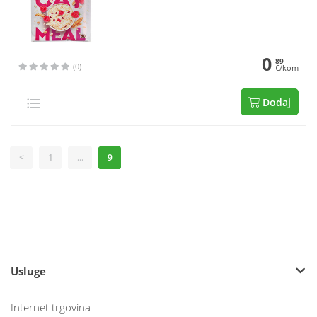
0
89
(0)
€/kom
Dodaj
<
1
...
9
Usluge
Internet trgovina