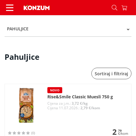
Pahuljice - Kategorije - Konzum
PAHULJICE
Pahuljice
Sortiraj i filtriraj
NOVO
Rise&Smile Classic Muesli 750 g
Cijena za j.m.:
3,72 €/kg
Cijena 11.07.2026.:
2,79 €/kom
2
79
(0)
€/kom