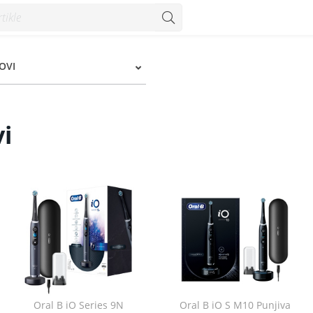
OVI
i
Oral B iO Series 9N
Oral B iO S M10 Punjiva