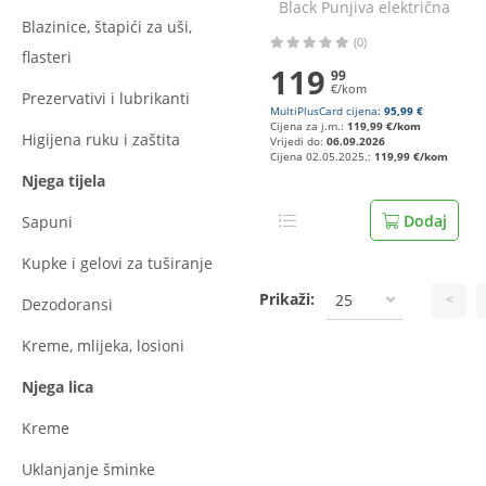
Black Punjiva električna
Blazinice, štapići za uši,
zubna četkica
(0)
flasteri
119
99
€/kom
Prezervativi i lubrikanti
MultiPlusCard cijena:
95,99 €
Cijena za j.m.:
119,99 €/kom
Higijena ruku i zaštita
Vrijedi do:
06.09.2026
Cijena 02.05.2025.:
119,99 €/kom
Njega tijela
Dodaj
Sapuni
Kupke i gelovi za tuširanje
Prikaži:
25
<
Dezodoransi
Kreme, mlijeka, losioni
Njega lica
Kreme
Uklanjanje šminke