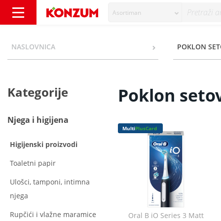
Asortiman
Poklon setovi - Kategorije - Konzum
NASLOVNICA
POKLON SET
Kategorije
Poklon setov
Njega i higijena
Multi
PlusCard
Higijenski proizvodi
Toaletni papir
Ulošci, tamponi, intimna
njega
Rupčići i vlažne maramice
Oral B iO Series 3 Matt