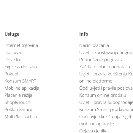
Usluge
Info
Internet trgovina
Načini plaćanja
Dostava
Uvjeti iskorištavanja pogod
Drive In
Podnošenje prigovora
Express dostava
Zaštita osobnih podataka
Pokupi
Uvjeti i pravila korištenja
Konzum SMART
online platforme
Mobilna aplikacija
Opći uvjeti i pravila poslov
Plaćanje režija
Konzum online prodaju
Shop&Touch
Uvjeti i pravila kupoprodaj
Poklon kartica
Konzum Smart prodavaoni
MultiPlus kartica
Opći uvjeti korištenja e-gift
mobilne aplikacije
Objava cjenika