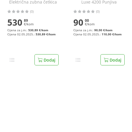
Električna zubna četkica
Luxe 4200 Punjiva
električna zubna četkica
(0)
(0)
s putnim spremnikom
530
90
89
00
€/kom
€/kom
Cijena za j.m.:
530,89 €/kom
Cijena za j.m.:
90,00 €/kom
Cijena 02.05.2025.:
530,89 €/kom
Cijena 02.05.2025.:
110,00 €/kom
Dodaj
Dodaj