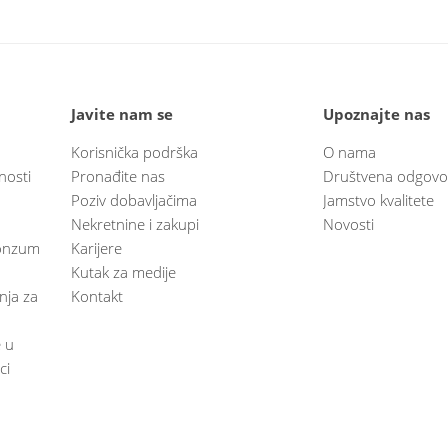
Javite nam se
Upoznajte nas
Korisnička podrška
O nama
nosti
Pronađite nas
Društvena odgovo
Poziv dobavljačima
Jamstvo kvalitete
Nekretnine i zakupi
Novosti
 Konzum
Karijere
Kutak za medije
anja za
Kontakt
e u
ci