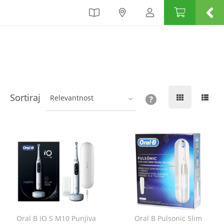
Sortiraj
Relevantnost
Oral B iO S M10 Punjiva
Oral B Pulsonic Slim