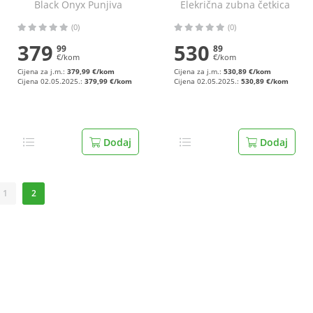
Black Onyx Punjiva
Elekrična zubna četkica
električna zubna četkica
(0)
(0)
379
530
99
89
€/kom
€/kom
Cijena za j.m.:
379,99 €/kom
Cijena za j.m.:
530,89 €/kom
Cijena 02.05.2025.:
379,99 €/kom
Cijena 02.05.2025.:
530,89 €/kom
Dodaj
Dodaj
1
2