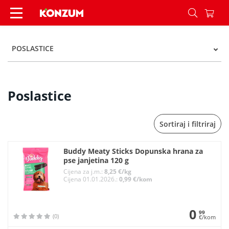
Poslastice - Kategorije - Konzum
POSLASTICE
Poslastice
Sortiraj i filtriraj
Buddy Meaty Sticks Dopunska hrana za
pse janjetina 120 g
Cijena za j.m.:
8,25 €/kg
Cijena 01.01.2026.:
0,99 €/kom
0
99
(0)
€/kom