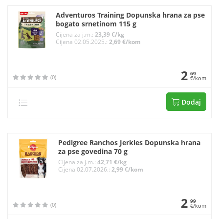
Adventuros Training Dopunska hrana za pse
bogato srnetinom 115 g
Cijena za j.m.:
23,39 €/kg
Cijena 02.05.2025.:
2,69 €/kom
2
69
(0)
€/kom
Dodaj
Pedigree Ranchos Jerkies Dopunska hrana
za pse govedina 70 g
Cijena za j.m.:
42,71 €/kg
Cijena 02.07.2026.:
2,99 €/kom
2
99
(0)
€/kom