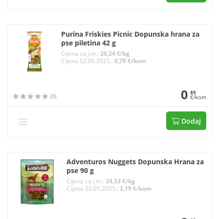
Purina Friskies Picnic Dopunska hrana za
pse piletina 42 g
Cijena za j.m.:
20,24 €/kg
Cijena 02.05.2025.:
0,79 €/kom
0
85
(0)
€/kom
Dodaj
Adventuros Nuggets Dopunska Hrana za
pse 90 g
Cijena za j.m.:
24,33 €/kg
Cijena 02.05.2025.:
2,19 €/kom