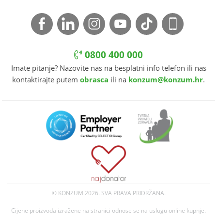
0800 400 000
Imate pitanje? Nazovite nas na besplatni info telefon ili nas
kontaktirajte putem
obrasca
ili na
konzum@konzum.hr
.
© KONZUM
2026. SVA PRAVA PRIDRŽANA.
Cijene proizvoda izražene na stranici odnose se na uslugu online kupnje.