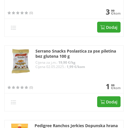
3
99
(0)
€/kom
Dodaj
Serrano Snacks Poslastica za pse piletina
bez glutena 100 g
Cijena za j.m.:
19,90 €/kg
Cijena 02.05.2025.:
1,99 €/kom
1
99
(0)
€/kom
Dodaj
Pedigree Ranchos Jerkies Dopunska hrana