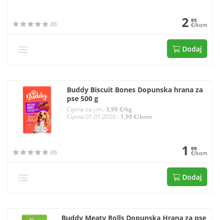
2
95
(0)
€/kom
Dodaj
Buddy Biscuit Bones Dopunska hrana za
pse 500 g
Cijena za j.m.:
3,98 €/kg
Cijena 01.01.2026.:
1,99 €/kom
1
99
(0)
€/kom
Dodaj
Buddy Meaty Rolls Dopunska Hrana za pse