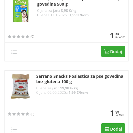
govedina 500 g
Cijena za j.m.:
3,98 €/kg
Cijena 01.01.2026.:
1,99 €/kom
1
99
(0)
€/kom
Dodaj
Serrano Snacks Poslastica za pse govedina
bez glutena 100 g
Cijena za j.m.:
19,90 €/kg
Cijena 02.05.2025.:
1,99 €/kom
1
99
(0)
€/kom
Dodaj