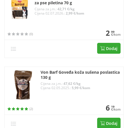
za pse piletina 70 g
Cijena za j.m.:
42,71 €/kg
Cijena 02.07.2026.:
2,99 €/kom
2
99
(0)
€/kom
Dodaj
Von Barf Goveđa koža sušena poslastica
130 g
Cijena za j.m.:
47,62 €/kg
Cijena 02.05.2025.:
5,99 €/kom
6
19
(2)
€/kom
Dodaj