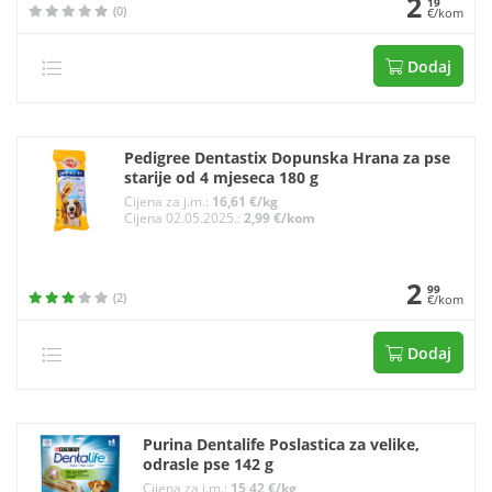
2
19
(0)
€/kom
Dodaj
Pedigree Dentastix Dopunska Hrana za pse
starije od 4 mjeseca 180 g
Cijena za j.m.:
16,61 €/kg
Cijena 02.05.2025.:
2,99 €/kom
2
99
(2)
€/kom
Dodaj
Purina Dentalife Poslastica za velike,
odrasle pse 142 g
Cijena za j.m.:
15,42 €/kg