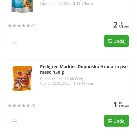
Cijena 02.05.2025.:
2,19 €/kom
2
19
(0)
€/kom
Dodaj
Pedigree Markies Dopunska Hrana za pse
meso 150 g
Cijena za j.m.:
13,00 €/kg
Cijena 02.05.2025.:
1,79 €/kom
1
95
(0)
€/kom
Dodaj