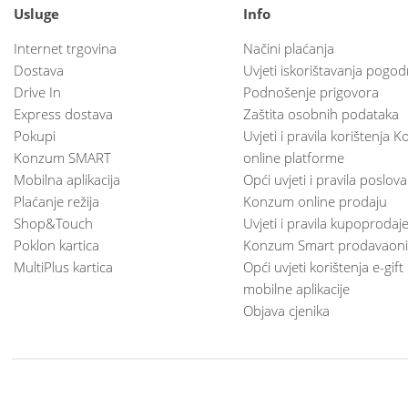
Usluge
Info
Internet trgovina
Načini plaćanja
Dostava
Uvjeti iskorištavanja pogod
Drive In
Podnošenje prigovora
Express dostava
Zaštita osobnih podataka
Pokupi
Uvjeti i pravila korištenja
Konzum SMART
online platforme
Mobilna aplikacija
Opći uvjeti i pravila poslov
Plaćanje režija
Konzum online prodaju
Shop&Touch
Uvjeti i pravila kupoprodaj
Poklon kartica
Konzum Smart prodavaoni
MultiPlus kartica
Opći uvjeti korištenja e-gift
mobilne aplikacije
Objava cjenika