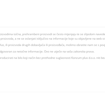
oizvodima točna, prehrambeni proizvodi se često mijenjaju te se slijedom navedeno
ju proizvoda, a ne se oslanjati isključivo na informacije koje su objavljene na web st
 K Plus, ili proizvoda drugih dobavljača ili proizvođača, molimo obratite nam se s p
 odgovoran za netočne informacije. Ovo ne utječe na vaša zakonska prava.
roducirati na bilo koji način bez prethodne suglasnosti Konzum plus d.o.o. niti be