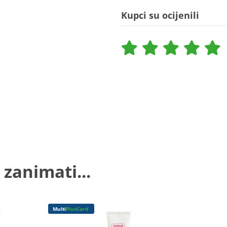
Kupci su ocijenili
 zanimati...
Multi
PlusCard