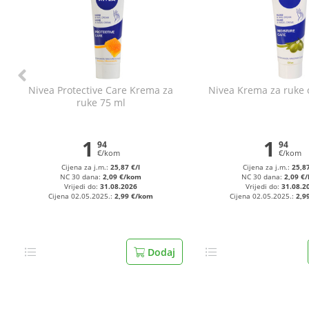
Nivea Protective Care Krema za
Nivea Krema za ruke o
ruke 75 ml
1
1
94
94
€/kom
€/kom
Cijena za j.m.:
25,87 €/l
Cijena za j.m.:
25,87
NC 30 dana:
2,09 €/kom
NC 30 dana:
2,09 €
Vrijedi do:
31.08.2026
Vrijedi do:
31.08.2
Cijena 02.05.2025.:
2,99 €/kom
Cijena 02.05.2025.:
2,9
Dodaj