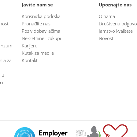
Javite nam se
Upoznajte nas
Korisnička podrška
O nama
nosti
Pronađite nas
Društvena odgovo
Poziv dobavljačima
Jamstvo kvalitete
Nekretnine i zakupi
Novosti
 Konzum
Karijere
Kutak za medije
anja za
Kontakt
e u
ci