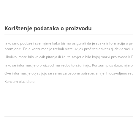
Korištenje podataka o proizvodu
Iako smo poduzeli sve mjere kako bismo osigurali da je svaka informacija o pr
promjeniti. Prije konzumacije trebali biste uvijek pročitati etiketu tj. deklaraci
Ukoliko imate bilo kakvih pitanja ili želite savjet o bilo kojoj marki proizvoda
Iako se informacije o proizvodima redovito ažuriraju, Konzum plus d.o.o. nije
Ove informacije objavljuju se samo za osobne potrebe, a nije ih dozvoljeno rep
Konzum plus d.o.o.