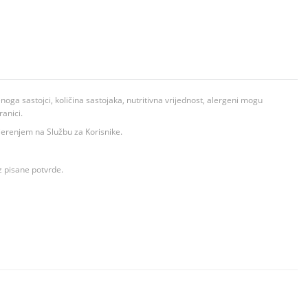
ga sastojci, količina sastojaka, nutritivna vrijednost, alergeni mogu
ranici.
ovjerenjem na Službu za Korisnike.
z pisane potvrde.