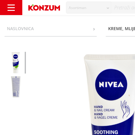
Asortiman
Nivea Soothing Care Krema za ruke aloe ver
NASLOVNICA
KREME, MLIJ