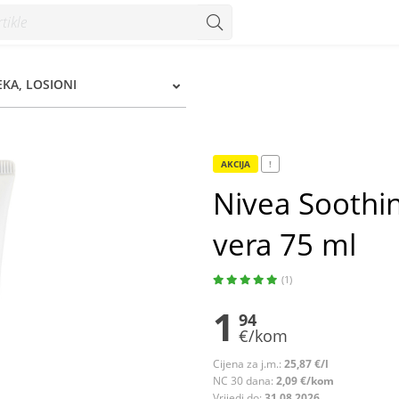
a 75 ml - Konzum
EKA, LOSIONI
AKCIJA
!
Nivea Soothi
vera 75 ml
(1)
1
94
€/kom
Cijena za j.m.:
25,87 €/l
NC 30 dana:
2,09 €/kom
Vrijedi do:
31.08.2026