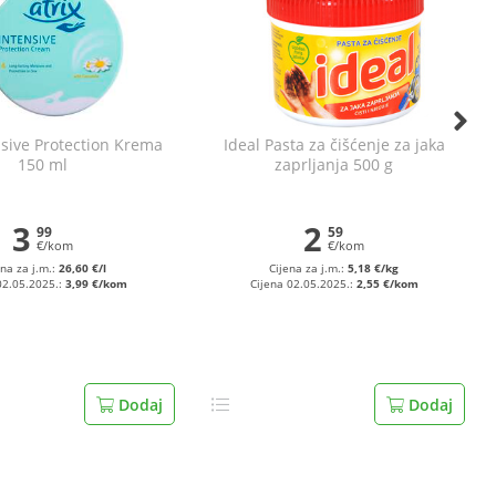
nsive Protection Krema
Ideal Pasta za čišćenje za jaka
150 ml
zaprljanja 500 g
3
2
99
59
€/kom
€/kom
ena za j.m.:
26,60 €/l
Cijena za j.m.:
5,18 €/kg
02.05.2025.:
3,99 €/kom
Cijena 02.05.2025.:
2,55 €/kom
Dodaj
Dodaj