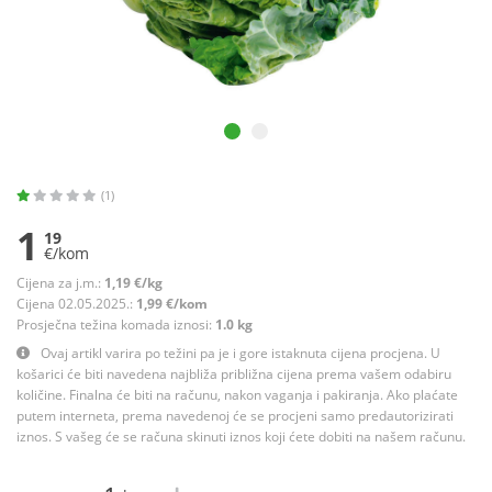
(1)
1
19
€/kom
Cijena za j.m.:
1,19 €/kg
Cijena 02.05.2025.:
1,99 €/kom
Prosječna težina komada iznosi:
1.0 kg
Ovaj artikl varira po težini pa je i gore istaknuta cijena procjena. U
košarici će biti navedena najbliža približna cijena prema vašem odabiru
količine. Finalna će biti na računu, nakon vaganja i pakiranja. Ako plaćate
putem interneta, prema navedenoj će se procjeni samo predautorizirati
iznos. S vašeg će se računa skinuti iznos koji ćete dobiti na našem računu.