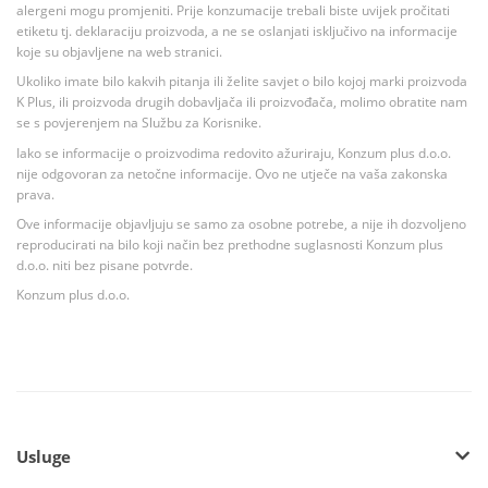
alergeni mogu promjeniti. Prije konzumacije trebali biste uvijek pročitati
etiketu tj. deklaraciju proizvoda, a ne se oslanjati isključivo na informacije
koje su objavljene na web stranici.
Ukoliko imate bilo kakvih pitanja ili želite savjet o bilo kojoj marki proizvoda
K Plus, ili proizvoda drugih dobavljača ili proizvođača, molimo obratite nam
se s povjerenjem na Službu za Korisnike.
Iako se informacije o proizvodima redovito ažuriraju, Konzum plus d.o.o.
nije odgovoran za netočne informacije. Ovo ne utječe na vaša zakonska
prava.
Ove informacije objavljuju se samo za osobne potrebe, a nije ih dozvoljeno
reproducirati na bilo koji način bez prethodne suglasnosti Konzum plus
d.o.o. niti bez pisane potvrde.
Konzum plus d.o.o.
Usluge