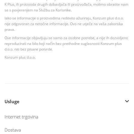
K Plus, ili proizvoda drugih dobavljača ili proizvođača, molimo obratite nam
se s povjerenjem na Službu za Korisnike.
Iako se informacije o proizvodima redovito ažuriraju, Konzum plus d.o.o.
nije odgovoran za netočne informacije. Ovo ne utječe na vaša zakonska
prava.
Ove informacije objavljuju se samo za osobne potrebe, a nije ih dozvoljeno
reproducirati na bilo koji način bez prethodne suglasnosti Konzum plus
d.o.o. niti bez pisane potvrde.
Konzum plus d.o.o.
Usluge
Internet trgovina
Dostava