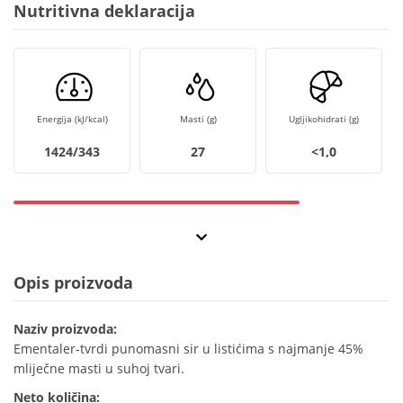
Nutritivna deklaracija
Energija (kJ/kcal)
Masti (g)
Ugljikohidrati (g)
1424/343
27
<1,0
Opis proizvoda
Naziv proizvoda:
Ementaler-tvrdi punomasni sir u listićima s najmanje 45%
mliječne masti u suhoj tvari.
Neto količina: