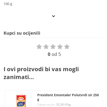
100 g
Kupci su ocijenili
0
od 5
I ovi proizvodi bi vas mogli
zanimati...
President Ementaler Polutvrdi sir 250
g
Cijena za j.m.:
22,28 €/kg