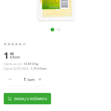
(0)
1
45
€/kom
Cijena za j.m.:
14,50 €/kg
Cijena 02.05.2025.:
1,19 €/kom
kom
DODAJ U KOŠARICU