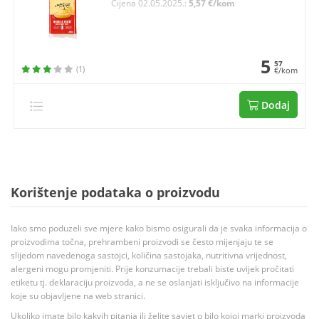
Cijena 02.05.2025.:
5,57 €/kom
5
57
(1)
€/kom
Dodaj
Korištenje podataka o proizvodu
Iako smo poduzeli sve mjere kako bismo osigurali da je svaka informacija o
proizvodima točna, prehrambeni proizvodi se često mijenjaju te se
slijedom navedenoga sastojci, količina sastojaka, nutritivna vrijednost,
alergeni mogu promjeniti. Prije konzumacije trebali biste uvijek pročitati
etiketu tj. deklaraciju proizvoda, a ne se oslanjati isključivo na informacije
koje su objavljene na web stranici.
Ukoliko imate bilo kakvih pitanja ili želite savjet o bilo kojoj marki proizvoda