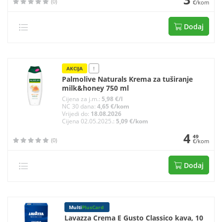
(0)
€/kom
Dodaj
AKCIJA
!
Palmolive Naturals Krema za tuširanje
milk&honey 750 ml
Cijena za j.m.:
5,98 €/l
NC 30 dana:
4,65 €/kom
Vrijedi do:
18.08.2026
Cijena 02.05.2025.:
5,09 €/kom
4
49
(0)
€/kom
Dodaj
Multi
PlusCard
Lavazza Crema E Gusto Classico kava, 10