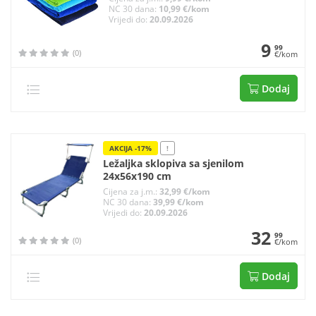
NC 30 dana:
10,99 €/kom
Vrijedi do:
20.09.2026
9
99
(0)
€/kom
Dodaj
AKCIJA -17%
!
Ležaljka sklopiva sa sjenilom
24x56x190 cm
Cijena za j.m.:
32,99 €/kom
NC 30 dana:
39,99 €/kom
Vrijedi do:
20.09.2026
32
99
(0)
€/kom
Dodaj