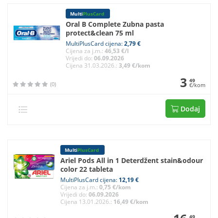
Multi
PlusCard
Oral B Complete Zubna pasta
protect&clean 75 ml
MultiPlusCard cijena:
2,79 €
Cijena za j.m.:
46,53 €/l
Vrijedi do:
06.09.2026
Cijena 31.03.2026.:
3,49 €/kom
3
49
(0)
€/kom
Dodaj
Multi
PlusCard
Ariel Pods All in 1 Deterdžent stain&odour
color 22 tableta
MultiPlusCard cijena:
12,19 €
Cijena za j.m.:
0,75 €/kom
Vrijedi do:
06.09.2026
Cijena 13.01.2026.:
16,49 €/kom
49