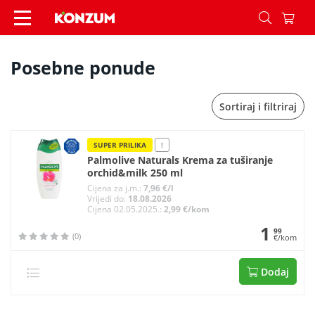
Posebne ponude - Konzum
Posebne ponude
Sortiraj i filtriraj
SUPER PRILIKA
!
Palmolive Naturals Krema za tuširanje
orchid&milk 250 ml
Cijena za j.m.:
7,96 €/l
Vrijedi do:
18.08.2026
Cijena 02.05.2025.:
2,99 €/kom
1
99
(0)
€/kom
Dodaj