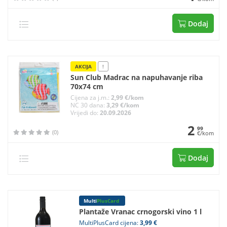
Dodaj
AKCIJA
!
Sun Club Madrac na napuhavanje riba
70x74 cm
Cijena za j.m.:
2,99 €/kom
NC 30 dana:
3,29 €/kom
Vrijedi do:
20.09.2026
2
99
(0)
€/kom
Dodaj
Multi
PlusCard
Plantaže Vranac crnogorski vino 1 l
MultiPlusCard cijena:
3,99 €