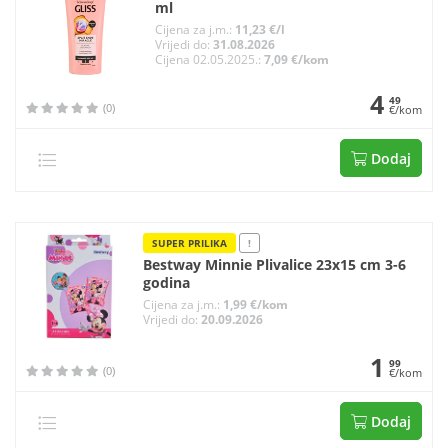
ml
Cijena za j.m.:
11,23 €/l
Vrijedi do:
31.08.2026
Cijena 02.05.2025.:
7,09 €/kom
4
49
(0)
€/kom
Dodaj
SUPER PRILIKA
!
Bestway Minnie Plivalice 23x15 cm 3-6
godina
Cijena za j.m.:
1,99 €/kom
Vrijedi do:
20.09.2026
1
99
(0)
€/kom
Dodaj