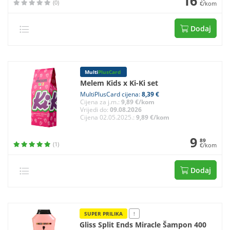
16
(0)
€/kom
Dodaj
Multi
PlusCard
Melem Kids x Ki-Ki set
MultiPlusCard cijena:
8,39 €
Cijena za j.m.:
9,89 €/kom
Vrijedi do:
09.08.2026
Cijena 02.05.2025.:
9,89 €/kom
9
89
(1)
€/kom
Dodaj
SUPER PRILIKA
!
Gliss Split Ends Miracle Šampon 400