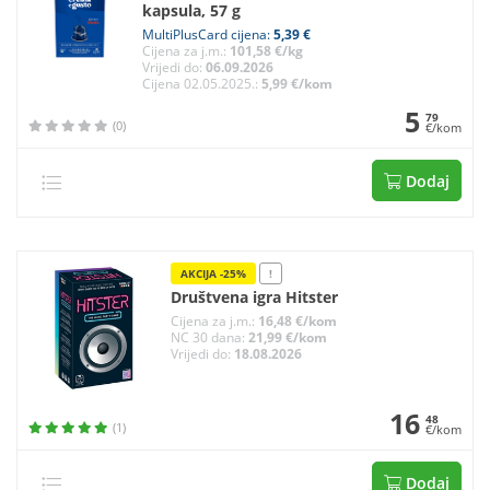
kapsula, 57 g
MultiPlusCard cijena:
5,39 €
Cijena za j.m.:
101,58 €/kg
Vrijedi do:
06.09.2026
Cijena 02.05.2025.:
5,99 €/kom
5
79
(0)
€/kom
Dodaj
AKCIJA -25%
!
Društvena igra Hitster
Cijena za j.m.:
16,48 €/kom
NC 30 dana:
21,99 €/kom
Vrijedi do:
18.08.2026
16
48
(1)
€/kom
Dodaj