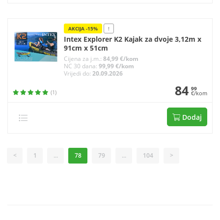
AKCIJA -15%
!
Intex Explorer K2 Kajak za dvoje 3,12m x
91cm x 51cm
Cijena za j.m.:
84,99 €/kom
NC 30 dana:
99,99 €/kom
Vrijedi do:
20.09.2026
84
99
(1)
€/kom
Dodaj
<
1
...
78
79
...
104
>