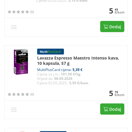
Cijena 02.05.2025.:
5,19 €/kom
5
45
(0)
€/kom
Dodaj
Multi
PlusCard
Lavazza Espresso Maestro Intenso kava,
10 kapsula, 57 g
MultiPlusCard cijena:
5,39 €
Cijena za j.m.:
101,58 €/kg
Vrijedi do:
06.09.2026
Cijena 02.05.2025.:
5,59 €/kom
5
79
(0)
€/kom
Dodaj