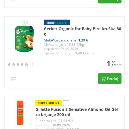
Multi
PlusCard
Gerber Organic for Baby Pire kruška 80
g
MultiPlusCard cijena:
1,29 €
Cijena za j.m.:
19,38 €/kg
Vrijedi do:
06.09.2026
Cijena 02.05.2025.:
1,49 €/kom
1
55
(0)
€/kom
Dodaj
SUPER PRILIKA
!
Gillette Fusion 5 Sensitive Almond Oil Gel
za brijanje 200 ml
Cijena za j.m.:
27,25 €/l
Vrijedi do:
30.09.2026