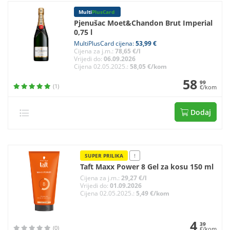
Multi
PlusCard
Pjenušac Moet&Chandon Brut Imperial
0,75 l
MultiPlusCard cijena:
53,99 €
Cijena za j.m.:
78,65 €/l
Vrijedi do:
06.09.2026
Cijena 02.05.2025.:
58,05 €/kom
58
99
(1)
€/kom
Dodaj
SUPER PRILIKA
!
Taft Maxx Power 8 Gel za kosu 150 ml
Cijena za j.m.:
29,27 €/l
Vrijedi do:
01.09.2026
Cijena 02.05.2025.:
5,49 €/kom
4
39
(0)
€/kom