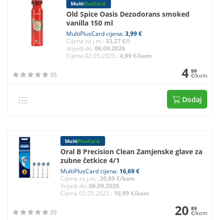
Multi
PlusCard
Old Spice Oasis Dezodorans smoked
vanilla 150 ml
MultiPlusCard cijena:
3,99 €
Cijena za j.m.:
33,27 €/l
Vrijedi do:
06.09.2026
Cijena 02.05.2025.:
4,99 €/kom
4
99
(0)
€/kom
Dodaj
Multi
PlusCard
Oral B Precision Clean Zamjenske glave za
zubne četkice 4/1
MultiPlusCard cijena:
16,69 €
Cijena za j.m.:
20,89 €/kom
Vrijedi do:
06.09.2026
Cijena 02.05.2025.:
16,99 €/kom
20
89
(0)
€/kom