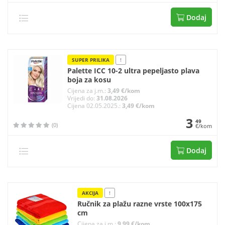
Dodaj
SUPER PRILIKA
!
Palette ICC 10-2 ultra pepeljasto plava
boja za kosu
Cijena za j.m.:
3,49 €/kom
Vrijedi do:
31.08.2026
Cijena 02.05.2025.:
3,49 €/kom
3
49
(0)
€/kom
Dodaj
AKCIJA
!
Ručnik za plažu razne vrste 100x175
cm
Cijena za j.m.:
9,99 €/kom