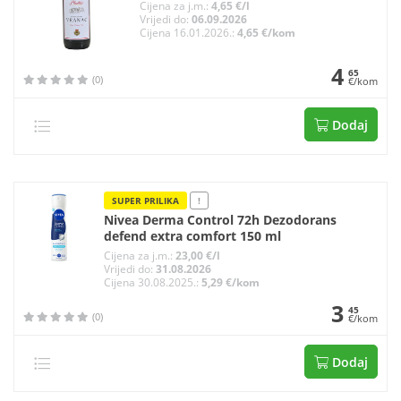
Cijena za j.m.:
4,65 €/l
Vrijedi do:
06.09.2026
Cijena 16.01.2026.:
4,65 €/kom
4
65
(0)
€/kom
Dodaj
SUPER PRILIKA
!
Nivea Derma Control 72h Dezodorans
defend extra comfort 150 ml
Cijena za j.m.:
23,00 €/l
Vrijedi do:
31.08.2026
Cijena 30.08.2025.:
5,29 €/kom
3
45
(0)
€/kom
Dodaj