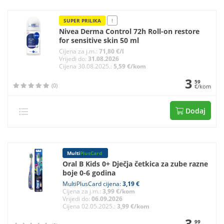
SUPER PRILIKA
!
Nivea Derma Control 72h Roll-on restore
for sensitive skin 50 ml
Cijena za j.m.:
71,80 €/l
Vrijedi do:
31.08.2026
Cijena 30.08.2025.:
5,59 €/kom
3
59
(0)
€/kom
Dodaj
Multi
PlusCard
Oral B Kids 0+ Dječja četkica za zube razne
boje 0-6 godina
MultiPlusCard cijena:
3,19 €
Cijena za j.m.:
3,99 €/kom
Vrijedi do:
06.09.2026
Cijena 02.05.2025.:
3,99 €/kom
3
99