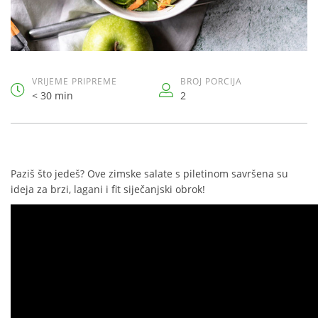
VRIJEME PRIPREME
BROJ PORCIJA
< 30 min
2
Paziš što jedeš? Ove zimske salate s piletinom savršena su
ideja za brzi, lagani i fit siječanjski obrok!