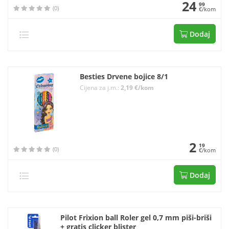
24
99
(0)
€/kom
Dodaj
Besties Drvene bojice 8/1
Cijena za j.m.:
2,19 €/kom
2
19
(0)
€/kom
Dodaj
Pilot Frixion ball Roler gel 0,7 mm piši-briši
+ gratis clicker blister