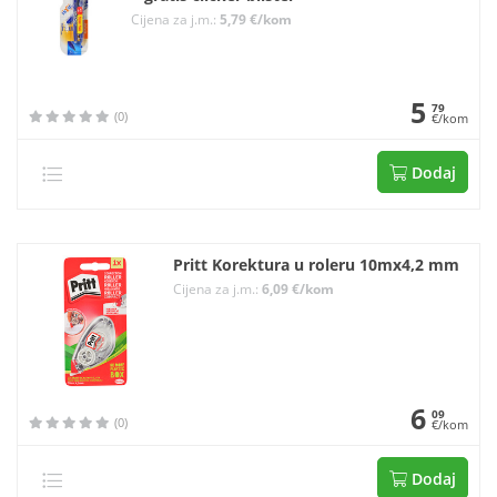
Cijena za j.m.:
5,79 €/kom
5
79
(0)
€/kom
Dodaj
Pritt Korektura u roleru 10mx4,2 mm
Cijena za j.m.:
6,09 €/kom
6
09
(0)
€/kom
Dodaj