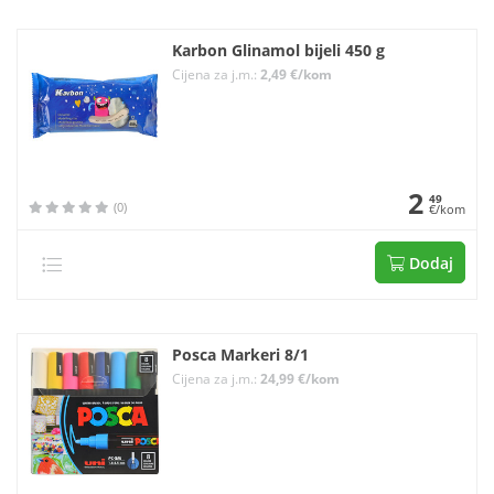
Karbon Glinamol bijeli 450 g
Cijena za j.m.:
2,49 €/kom
2
49
(0)
€/kom
Dodaj
Posca Markeri 8/1
Cijena za j.m.:
24,99 €/kom