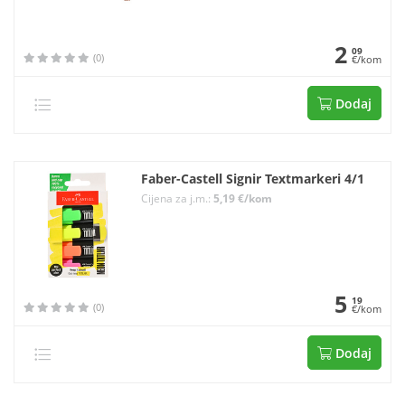
2
09
(0)
€/kom
Dodaj
Faber-Castell Signir Textmarkeri 4/1
Cijena za j.m.:
5,19 €/kom
5
19
(0)
€/kom
Dodaj