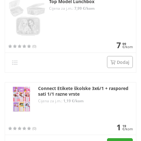
Top Model Lunchbox
Cijena za j.m.:
7,99 €/kom
7
99
(0)
€/kom
Dodaj
Connect Etikete školske 3x6/1 + raspored
sati 1/1 razne vrste
Cijena za j.m.:
1,19 €/kom
1
19
(0)
€/kom