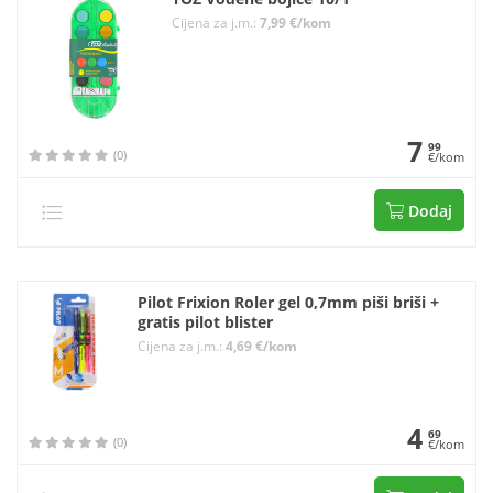
Cijena za j.m.:
7,99 €/kom
7
99
(0)
€/kom
Dodaj
Pilot Frixion Roler gel 0,7mm piši briši +
gratis pilot blister
Cijena za j.m.:
4,69 €/kom
4
69
(0)
€/kom