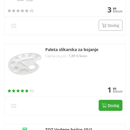
3
99
(0)
€/kom
Dodaj
Paleta slikarska za bojanje
Cijena za j.m.:
1,89 €/kom
1
89
(1)
€/kom
Dodaj
TOZ Vodene bojice 10/1