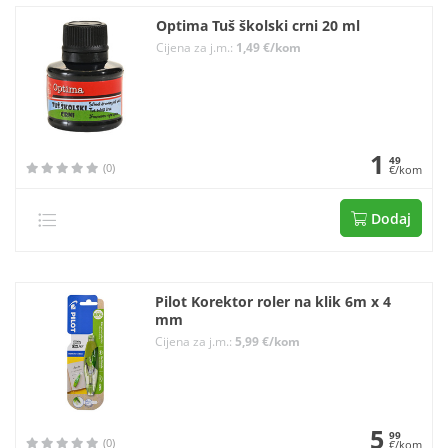
Optima Tuš školski crni 20 ml
Cijena za j.m.:
1,49 €/kom
1
49
(0)
€/kom
Dodaj
Pilot Korektor roler na klik 6m x 4
mm
Cijena za j.m.:
5,99 €/kom
5
99
(0)
€/kom