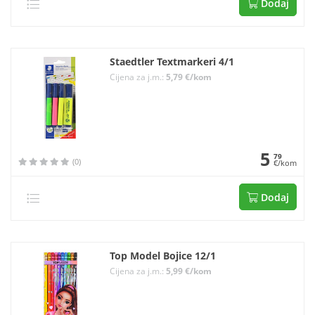
Dodaj
Staedtler Textmarkeri 4/1
Cijena za j.m.:
5,79 €/kom
5
79
(0)
€/kom
Dodaj
Top Model Bojice 12/1
Cijena za j.m.:
5,99 €/kom