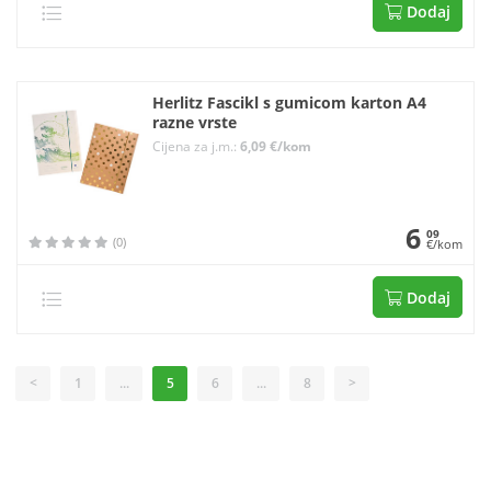
Dodaj
Herlitz Fascikl s gumicom karton A4
razne vrste
Cijena za j.m.:
6,09 €/kom
6
09
(0)
€/kom
Dodaj
<
1
...
5
6
...
8
>