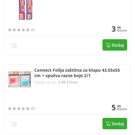
3
99
(0)
€/kom
Dodaj
Connect Folija zaštitna za klupu 43,55x55
cm + spužva razne boje 2/1
Cijena za j.m.:
5,99 €/kom
5
99
(0)
€/kom
Dodaj