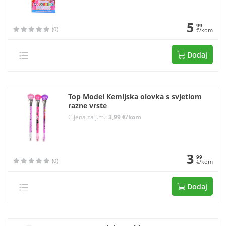
5
99
(0)
€/kom
Dodaj
Top Model Kemijska olovka s svjetlom
razne vrste
Cijena za j.m.:
3,99 €/kom
3
99
(0)
€/kom
Dodaj