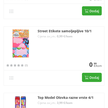
Dodaj
Street Etikete samoljepljive 10/1
Cijena za j.m.:
0,99 €/kom
0
99
(0)
€/kom
Dodaj
Top Model Olovka razne vrste 4/1
Cijena za j.m.:
3,99 €/kom