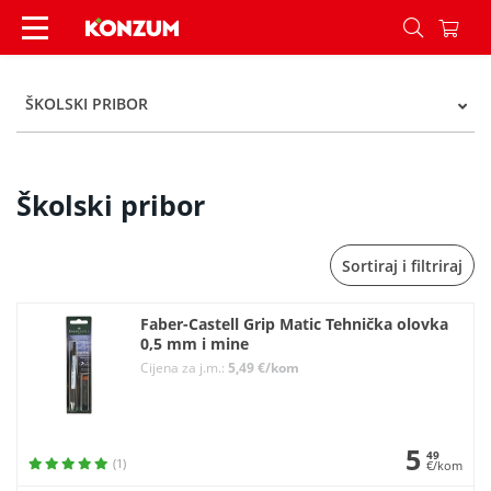
Školski pribor - Kategorije - Konzum
ŠKOLSKI PRIBOR
Školski pribor
Sortiraj i filtriraj
Faber-Castell Grip Matic Tehnička olovka
0,5 mm i mine
Cijena za j.m.:
5,49 €/kom
5
49
(1)
€/kom