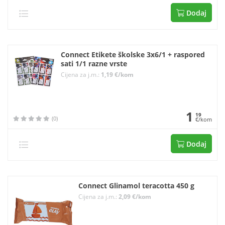
Dodaj
Connect Etikete školske 3x6/1 + raspored
sati 1/1 razne vrste
Cijena za j.m.:
1,19 €/kom
1
19
(0)
€/kom
Dodaj
Connect Glinamol teracotta 450 g
Cijena za j.m.:
2,09 €/kom