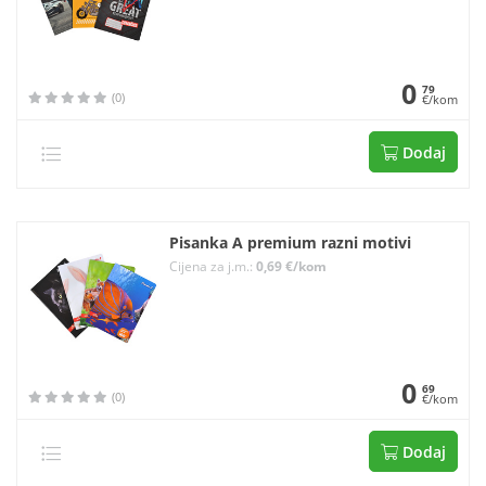
0
79
(0)
€/kom
Dodaj
Pisanka A premium razni motivi
Cijena za j.m.:
0,69 €/kom
0
69
(0)
€/kom
Dodaj