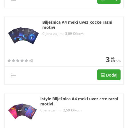
Bilježnica A4 meki uvez kocke razni
motivi
Cijena za j.m.:
3,09 €/kom
3
09
(0)
€/kom
Dodaj
Istyle Bilježnica A4 meki uvez crte razni
motivi
Cijena za j.m.:
2,59 €/kom