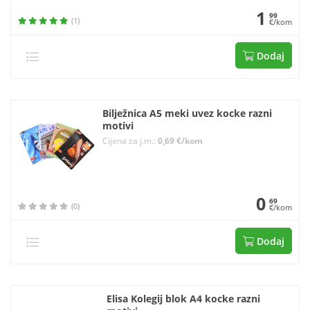
1
99
(1)
€/kom
Dodaj
Bilježnica A5 meki uvez kocke razni
motivi
Cijena za j.m.:
0,69 €/kom
0
69
(0)
€/kom
Dodaj
Elisa Kolegij blok A4 kocke razni