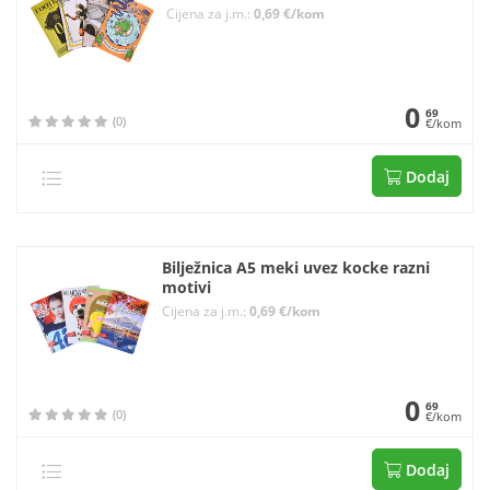
Cijena za j.m.:
0,69 €/kom
0
69
(0)
€/kom
Dodaj
Bilježnica A5 meki uvez kocke razni
motivi
Cijena za j.m.:
0,69 €/kom
0
69
(0)
€/kom
Dodaj