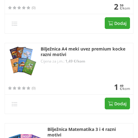
2
59
(0)
€/kom
Dodaj
Bilježnica A4 meki uvez premium kocke
razni motivi
Cijena za j.m.:
1,49 €/kom
1
49
(0)
€/kom
Dodaj
Bilježnica Matematika 3 i 4 razni
motivi