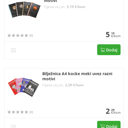
motivi
Cijena za j.m.:
5,19 €/kom
5
19
(0)
€/kom
Dodaj
Bilježnica A4 kocke meki uvez razni
motivi
Cijena za j.m.:
2,29 €/kom
2
29
(0)
€/kom
Dodaj