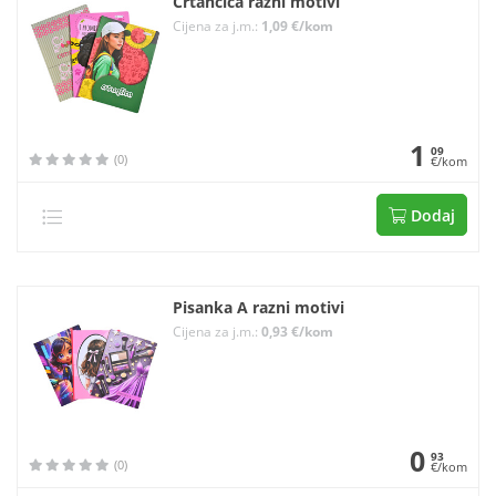
Crtančica razni motivi
Cijena za j.m.:
1,09 €/kom
1
09
(0)
€/kom
Dodaj
Pisanka A razni motivi
Cijena za j.m.:
0,93 €/kom
0
93
(0)
€/kom