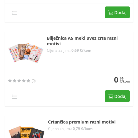
Dodaj
Bilježnica A5 meki uvez crte razni
motivi
Cijena za j.m.:
0,69 €/kom
0
69
(0)
€/kom
Dodaj
Crtančica premium razni motivi
Cijena za j.m.:
0,79 €/kom