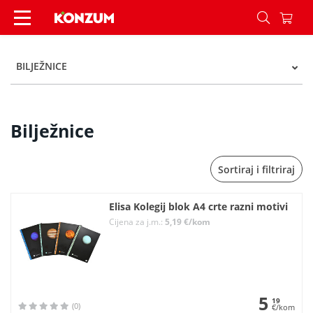
Bilježnice - Kategorije - Konzum
BILJEŽNICE
Bilježnice
Sortiraj i filtriraj
Elisa Kolegij blok A4 crte razni motivi
Cijena za j.m.:
5,19 €/kom
5
19
(0)
€/kom