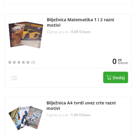
Bilježnica Matematika 1 i 2 razni
motivi
Cijena za j.m.:
0,69 €/kom
0
69
(0)
€/kom
Dodaj
Bilježnica A4 tvrdi uvez crte razni
motivi
Cijena za j.m.:
1,99 €/kom