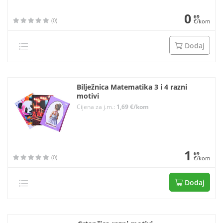
0
69
(0)
€/kom
Dodaj
Bilježnica Matematika 3 i 4 razni
motivi
Cijena za j.m.:
1,69 €/kom
1
69
(0)
€/kom
Dodaj