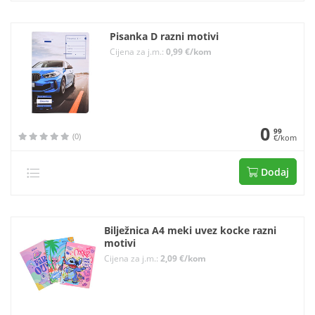
Pisanka D razni motivi
Cijena za j.m.:
0,99 €/kom
0
99
(0)
€/kom
Dodaj
Bilježnica A4 meki uvez kocke razni
motivi
Cijena za j.m.:
2,09 €/kom