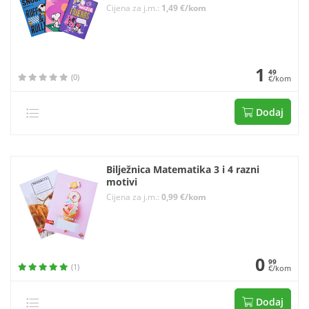
Cijena za j.m.:
1,49 €/kom
1
49
(0)
€/kom
Dodaj
Bilježnica Matematika 3 i 4 razni
motivi
Cijena za j.m.:
0,99 €/kom
0
99
(1)
€/kom
Dodaj