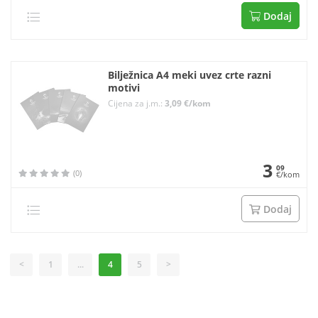
Dodaj
Bilježnica A4 meki uvez crte razni
motivi
Cijena za j.m.:
3,09 €/kom
3
09
(0)
€/kom
Dodaj
<
1
...
4
5
>