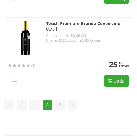
Touch Premium Grande Cuvee vino
0,75 l
Cijena za j.m.:
33,40 €/l
Cijena 02.05.2025.:
25,05 €/kom
25
05
(0)
€/kom
Dodaj
<
1
...
8
9
>