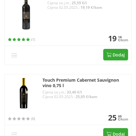
Cijena za j.m.:
25,59 €/l
Cijena 02.05.2025.:
19,19 €/kom
19
19
(1)
€/kom
Dodaj
Touch Premium Cabernet Sauvignon
vino 0,75 l
Cijena za j.m.:
33,40 €/l
Cijena 02.05.2025.:
25,05 €/kom
25
05
(0)
€/kom
Dodaj