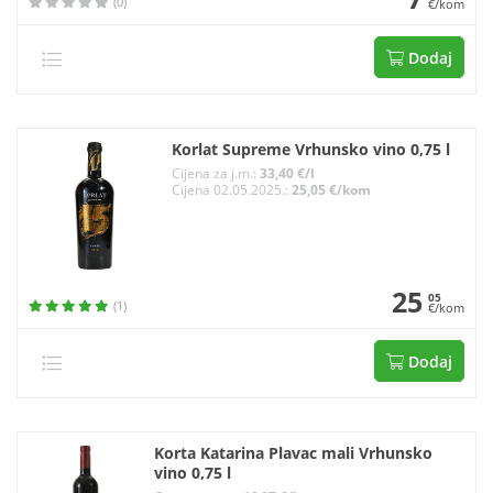
(0)
€/kom
Dodaj
Korlat Supreme Vrhunsko vino 0,75 l
Cijena za j.m.:
33,40 €/l
Cijena 02.05.2025.:
25,05 €/kom
25
05
(1)
€/kom
Dodaj
Korta Katarina Plavac mali Vrhunsko
vino 0,75 l