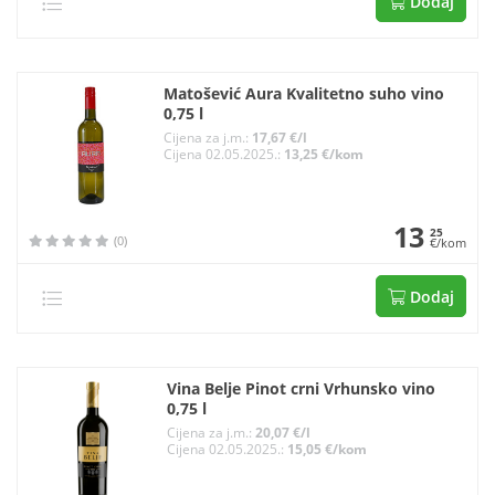
Dodaj
Matošević Aura Kvalitetno suho vino
0,75 l
Cijena za j.m.:
17,67 €/l
Cijena 02.05.2025.:
13,25 €/kom
13
25
(0)
€/kom
Dodaj
Vina Belje Pinot crni Vrhunsko vino
0,75 l
Cijena za j.m.:
20,07 €/l
Cijena 02.05.2025.:
15,05 €/kom