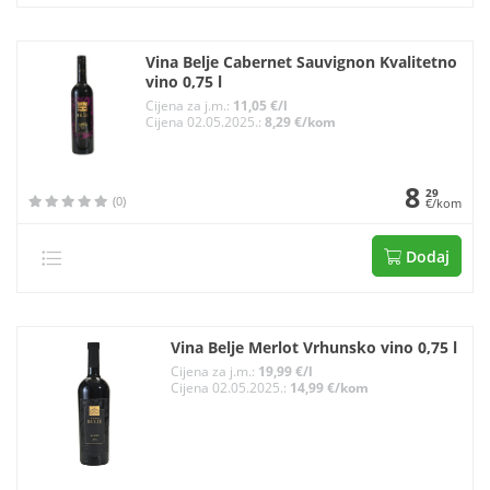
Vina Belje Cabernet Sauvignon Kvalitetno
vino 0,75 l
Cijena za j.m.:
11,05 €/l
Cijena 02.05.2025.:
8,29 €/kom
8
29
(0)
€/kom
Dodaj
Vina Belje Merlot Vrhunsko vino 0,75 l
Cijena za j.m.:
19,99 €/l
Cijena 02.05.2025.:
14,99 €/kom