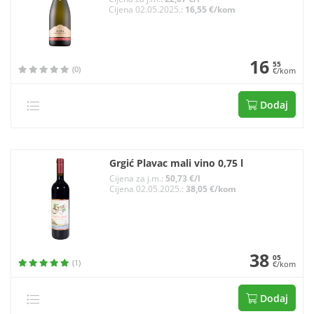
Cijena 02.05.2025.:
16,55 €/kom
16
55
(0)
€/kom
Dodaj
Grgić Plavac mali vino 0,75 l
Cijena za j.m.:
50,73 €/l
Cijena 02.05.2025.:
38,05 €/kom
38
05
(1)
€/kom
Dodaj