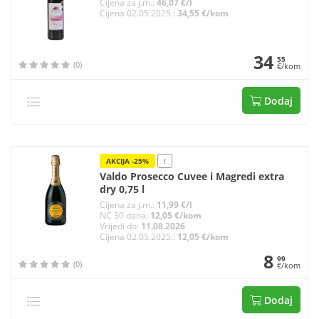
Cijena za j.m.:
46,07 €/l
Cijena 02.05.2025.:
34,55 €/kom
34
55
(0)
€/kom
Dodaj
AKCIJA -25%
!
Valdo Prosecco Cuvee i Magredi extra
dry 0,75 l
Cijena za j.m.:
11,99 €/l
NC 30 dana:
12,05 €/kom
Vrijedi do:
11.08.2026
Cijena 02.05.2025.:
12,05 €/kom
8
99
(0)
€/kom
Dodaj