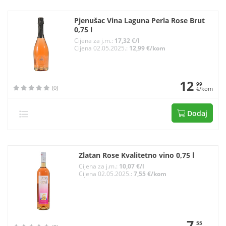
Pjenušac Vina Laguna Perla Rose Brut
0,75 l
Cijena za j.m.:
17,32 €/l
Cijena 02.05.2025.:
12,99 €/kom
12
99
(0)
€/kom
Dodaj
Zlatan Rose Kvalitetno vino 0,75 l
Cijena za j.m.:
10,07 €/l
Cijena 02.05.2025.:
7,55 €/kom
7
55