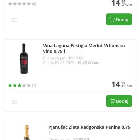
14
99
(0)
€/kom
Dodaj
Vina Laguna Festigia Merlot Vrhunsko
vino 0,75 l
Cijena za j.m.:
19,99 €/l
Cijena 02.05.2025.:
13,45 €/kom
14
99
(1)
€/kom
Dodaj
Pjenušac Zlata Radgonska Penina 0,75
l
Cijena za j.m.:
22,07 €/l