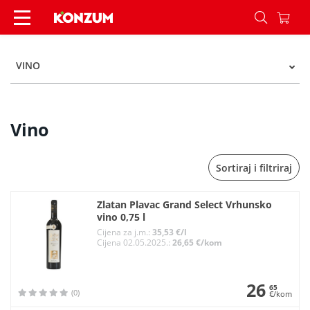
Vino - Kategorije - Konzum
VINO
Vino
Sortiraj i filtriraj
Zlatan Plavac Grand Select Vrhunsko
vino 0,75 l
Cijena za j.m.:
35,53 €/l
Cijena 02.05.2025.:
26,65 €/kom
26
65
(0)
€/kom