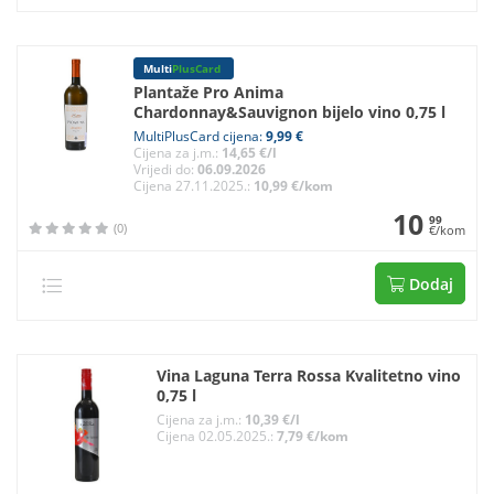
Multi
PlusCard
Plantaže Pro Anima
Chardonnay&Sauvignon bijelo vino 0,75 l
MultiPlusCard cijena:
9,99 €
Cijena za j.m.:
14,65 €/l
Vrijedi do:
06.09.2026
Cijena 27.11.2025.:
10,99 €/kom
10
99
(0)
€/kom
Dodaj
Vina Laguna Terra Rossa Kvalitetno vino
0,75 l
Cijena za j.m.:
10,39 €/l
Cijena 02.05.2025.:
7,79 €/kom