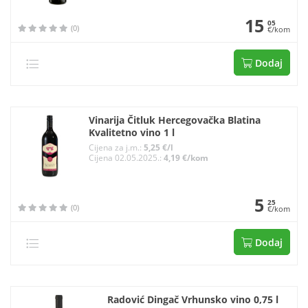
15
05
(0)
€/kom
Dodaj
Vinarija Čitluk Hercegovačka Blatina
Kvalitetno vino 1 l
Cijena za j.m.:
5,25 €/l
Cijena 02.05.2025.:
4,19 €/kom
5
25
(0)
€/kom
Dodaj
Radović Dingač Vrhunsko vino 0,75 l