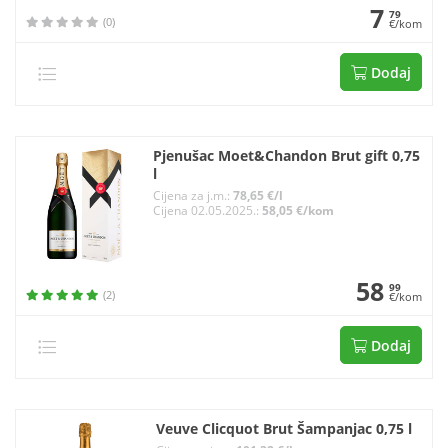
7
79
(0)
€/kom
Dodaj
Pjenušac Moet&Chandon Brut gift 0,75
l
Cijena za j.m.:
78,65 €/l
Cijena 02.05.2025.:
58,05 €/kom
58
99
(2)
€/kom
Dodaj
Veuve Clicquot Brut Šampanjac 0,75 l