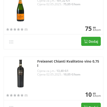
Cijena za j.m.:
101,32 €/l
Cijena 02.05.2025.:
75,05 €/kom
75
99
(0)
€/kom
Dodaj
Freixenet Chianti Kvalitetno vino 0,75
l
Cijena za j.m.:
13,40 €/l
Cijena 02.05.2025.:
10,05 €/kom
10
05
(0)
€/kom