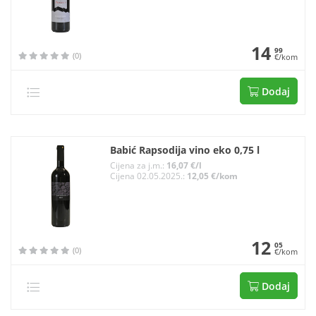
14
99
(0)
€/kom
Dodaj
Babić Rapsodija vino eko 0,75 l
Cijena za j.m.:
16,07 €/l
Cijena 02.05.2025.:
12,05 €/kom
12
05
(0)
€/kom
Dodaj