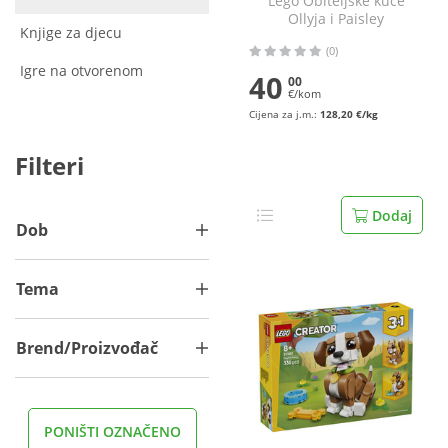
Lego Obiteljske kuće
Ollyja i Paisley
Knjige za djecu
(0)
Igre na otvorenom
40
00
€/kom
Cijena za j.m.:
128,20 €/kg
Filteri
Dodaj
Dob
Tema
Brend/Proizvođač
PONIŠTI OZNAČENO