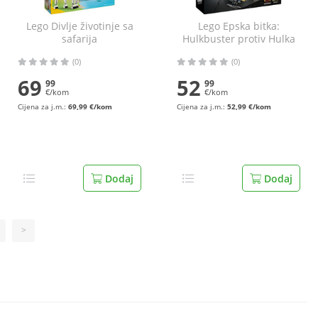
Lego Divlje životinje sa
Lego Epska bitka:
safarija
Hulkbuster protiv Hulka
(0)
(0)
69
52
99
99
€/kom
€/kom
Cijena za j.m.:
69,99 €/kom
Cijena za j.m.:
52,99 €/kom
Dodaj
Dodaj
>