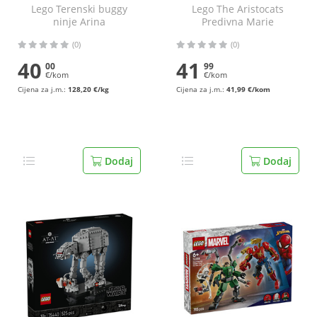
Lego Terenski buggy
Lego The Aristocats
ninje Arina
Predivna Marie
(0)
(0)
40
41
00
99
€/kom
€/kom
Cijena za j.m.:
128,20 €/kg
Cijena za j.m.:
41,99 €/kom
Dodaj
Dodaj