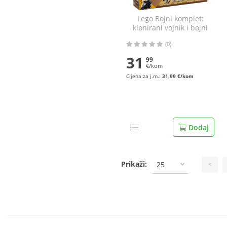
Lego Bojni komplet:
klonirani vojnik i bojni
droid
(0)
31
99
€/kom
Cijena za j.m.:
31,99 €/kom
Dodaj
Prikaži:
25
<