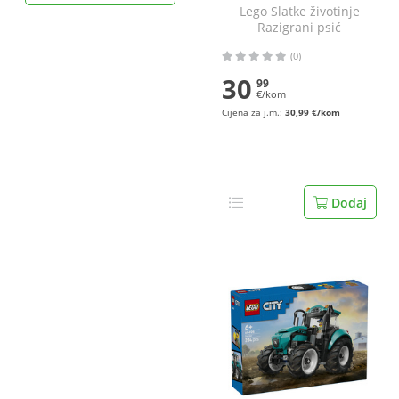
Lego Slatke životinje
Razigrani psić
(0)
30
99
€/kom
Cijena za j.m.:
30,99 €/kom
Dodaj