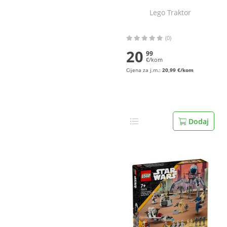
Lego Traktor
(0)
20
99
€/kom
Cijena za j.m.:
20,99 €/kom
Dodaj