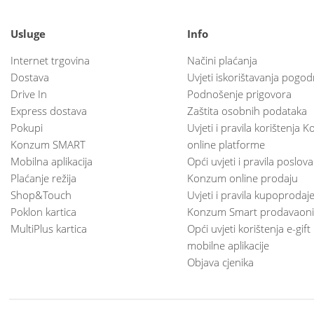
Usluge
Info
Internet trgovina
Načini plaćanja
Dostava
Uvjeti iskorištavanja pogod
Drive In
Podnošenje prigovora
Express dostava
Zaštita osobnih podataka
Pokupi
Uvjeti i pravila korištenja
Konzum SMART
online platforme
Mobilna aplikacija
Opći uvjeti i pravila poslov
Plaćanje režija
Konzum online prodaju
Shop&Touch
Uvjeti i pravila kupoprodaj
Poklon kartica
Konzum Smart prodavaoni
MultiPlus kartica
Opći uvjeti korištenja e-gift
mobilne aplikacije
Objava cjenika