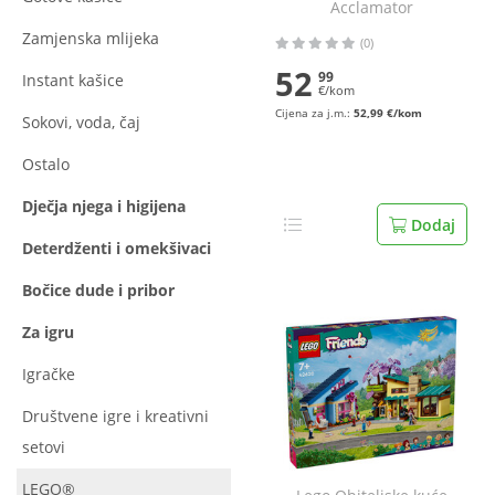
Acclamator
Zamjenska mlijeka
(0)
52
99
Instant kašice
€/kom
Cijena za j.m.:
52,99 €/kom
Sokovi, voda, čaj
Ostalo
Dječja njega i higijena
Dodaj
Deterdženti i omekšivaci
Bočice dude i pribor
Za igru
Igračke
Društvene igre i kreativni
setovi
LEGO®