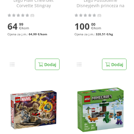
Lego Plavi Chevrolet
Lego Pustolovine
Corvette Stingray
Disneyjevih princeza na
tržnici
(0)
(0)
64
100
99
00
€/kom
€/kom
Cijena za j.m.:
64,99 €/kom
Cijena za j.m.:
320,51 €/kg
Dodaj
Dodaj