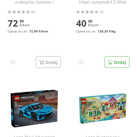
zrakoplov, kamion i
trkaći automobil Z-Blob
letjelica
(0)
(0)
72
40
99
00
€/kom
€/kom
Cijena za j.m.:
72,99 €/kom
Cijena za j.m.:
128,20 €/kg
Dodaj
Dodaj