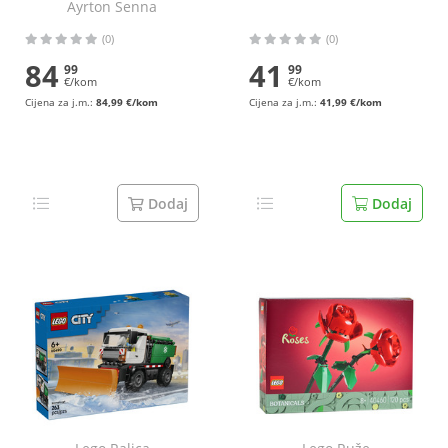
Ayrton Senna
(0)
(0)
84
41
99
99
€/kom
€/kom
Cijena za j.m.:
84,99 €/kom
Cijena za j.m.:
41,99 €/kom
Dodaj
Dodaj