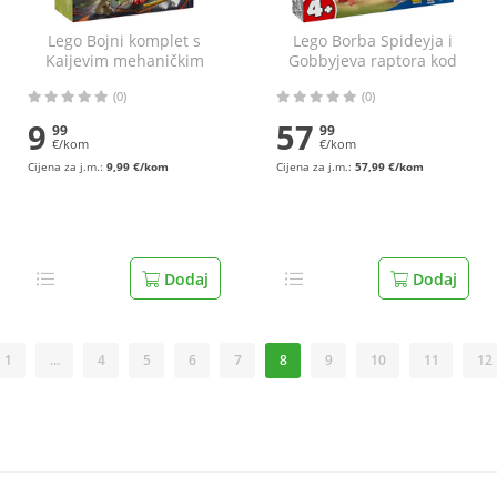
Lego Bojni komplet s
Lego Borba Spideyja i
Kaijevim mehaničkim
Gobbyjeva raptora kod
zmajem
kućice na drvetu
(0)
(0)
9
57
99
99
€/kom
€/kom
Cijena za j.m.:
9,99 €/kom
Cijena za j.m.:
57,99 €/kom
Dodaj
Dodaj
1
...
4
5
6
7
8
9
10
11
12