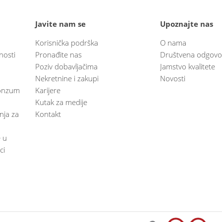
Javite nam se
Upoznajte nas
Korisnička podrška
O nama
nosti
Pronađite nas
Društvena odgovo
Poziv dobavljačima
Jamstvo kvalitete
Nekretnine i zakupi
Novosti
 Konzum
Karijere
Kutak za medije
anja za
Kontakt
e u
ci