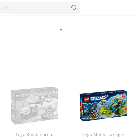
Lego Kombinacija:
Lego Mateo i akcijski