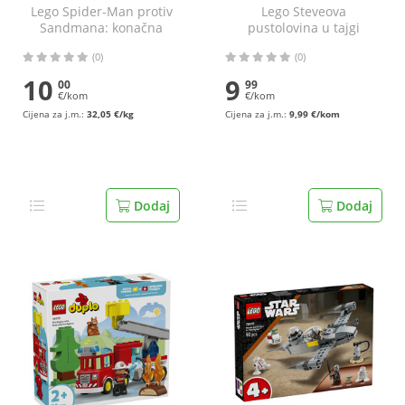
Lego Spider-Man protiv
Lego Steveova
Sandmana: konačna
pustolovina u tajgi
bitka
(0)
(0)
10
9
00
99
€/kom
€/kom
Cijena za j.m.:
32,05 €/kg
Cijena za j.m.:
9,99 €/kom
Dodaj
Dodaj