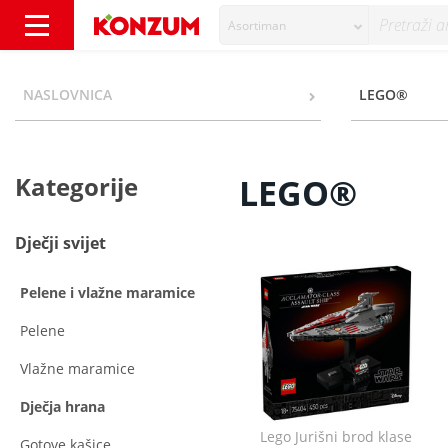
Asortiman
LEGO® - Kategorije - Konzum
NASLOVNICA
LEGO®
Kategorije
LEGO®
Dječji svijet
Pelene i vlažne maramice
Pelene
Vlažne maramice
Dječja hrana
Lego Jurišni brod klase
Gotove kašice