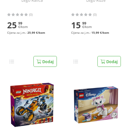
Lego Ralica
Lego Ruže
(0)
(0)
25
15
99
99
€/kom
€/kom
Cijena za j.m.:
25,99 €/kom
Cijena za j.m.:
15,99 €/kom
Dodaj
Dodaj