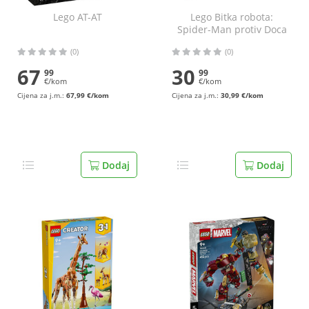
Lego AT-AT
Lego Bitka robota:
Spider-Man protiv Doca
Ocka
(0)
(0)
67
30
99
99
€/kom
€/kom
Cijena za j.m.:
67,99 €/kom
Cijena za j.m.:
30,99 €/kom
Dodaj
Dodaj