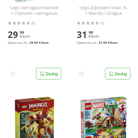
Lego Vatrogasni kamion
Lego Zvjezdani lovac N-
s crijevom i vatrogasac
1 Manda i Grogua
(0)
(0)
29
31
99
99
€/kom
€/kom
Cijena za j.m.:
29,99 €/kom
Cijena za j.m.:
31,99 €/kom
Dodaj
Dodaj