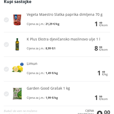
Kupi sastojke
Vegeta Maestro Slatka paprika dimljena 70 g
1
49
Cijena za j.m.:
21,29 €/kg
€/kom
K Plus Ekstra djevičansko maslinovo ulje 1 l
8
99
Cijena za j.m.:
8,99 €/l
€/kom
Limun
1
49
Cijena za j.m.:
1,49 €/kg
€/kg
Garden Good Grašak 1 kg
1
99
Cijena za j.m.:
1,99 €/kg
€/kom
CIJENA
00
Budući da vam ne možemo