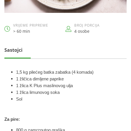
VRIJEME PRIPREME
BROJ PORCIJA
> 60 min
4 osobe
Sastojci
1,5 kg pilećeg batka zabatka (4 komada)
1 žličica dimljene paprike
1 žlica K Plus maslinovog ulja
1 žlica limunovog soka
Sol
Za pire:
800 g zamrznutog graška