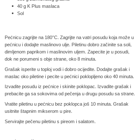
40 g K Plus maslaca
Sol
Pećnicu zagrijte na 180°C. Zagrijte na vatri posudu koja može u
pećnicu i dodajte maslinovo ulje. Piletinu dobro začinite sa soli,
dimljenom paprikom i maslinovim uljem.
Zapecite je u posudi,
dok ne porumeni s obje strane, oko 8 minuta.
Grašak isperite u toploj vodi i dobro ocijedite. Dodajte grašak i
maslac oko piletine i pecite u pećnici poklopljeno oko 40 minuta.
Izvadite posudu iz pećnice i skinite poklopac.
Izvadite grašak i
prebacite ga sa sokovima od pečenja u drugu posudu sa strane.
Vratite piletinu u pećnicu bez poklopca još 10 minuta.
Grašak
usitnite štapnim mikserom u pire.
Servirajte pečenu piletinu s pireom i salatom.