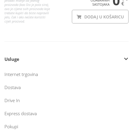
0
ODABRANIH
prodati manje od jednog
€
SASTOJAKA
proizvoda (kao što je pola sira),
ovo je cijena svih proizvoda koje
trebate kupiti da biste napravili
DODAJ U KOŠARICU
jelo, čak i ako nećete koristiti
cijeli proizvod.
Usluge
Internet trgovina
Dostava
Drive In
Express dostava
Pokupi