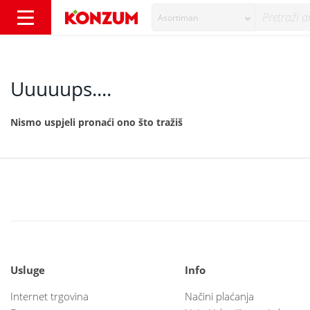
Asortiman
404 - Konzum
Uuuuups....
Nismo uspjeli pronaći ono što tražiš
Usluge
Info
Internet trgovina
Načini plaćanja