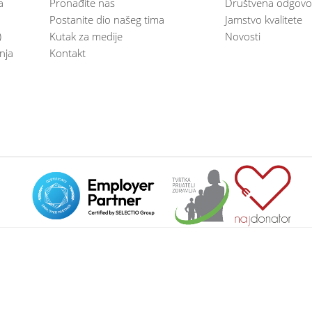
a
Pronađite nas
Društvena odgovo
Postanite dio našeg tima
Jamstvo kvalitete
)
Kutak za medije
Novosti
anja
Kontakt