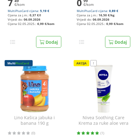
7
0
49
99
€/kom
€/kom
MultiPlusCard cijena:
5,19 €
MultiPlusCard cijena:
0,89 €
Cijena za j.m.:
0,37 €/l
Cijena za j.m.:
16,50 €/kg
Vrijedi do:
06.09.2026
Vrijedi do:
06.09.2026
Cijena 02.05.2025.:
6,99 €/kom
Cijena 02.05.2025.:
0,99 €/kom
Dodaj
Dodaj
Multi
PlusCard
AKCIJA
!
Lino Kašica jabuka i
Nivea Soothing Care
banana 190 g
Krema za ruke aloe vera
75 ml
(0)
(1)