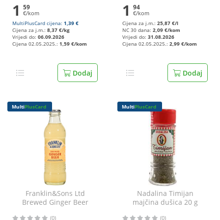
1
1
59
94
€/kom
€/kom
MultiPlusCard cijena:
1,39 €
Cijena za j.m.:
25,87 €/l
Cijena za j.m.:
8,37 €/kg
NC 30 dana:
2,09 €/kom
Vrijedi do:
06.09.2026
Vrijedi do:
31.08.2026
Cijena 02.05.2025.:
1,59 €/kom
Cijena 02.05.2025.:
2,99 €/kom
Dodaj
Dodaj
Multi
PlusCard
Multi
PlusCard
Franklin&Sons Ltd
Nadalina Timijan
Brewed Ginger Beer
majčina dušica 20 g
gazirano piće 0,2 l
(0)
(0)