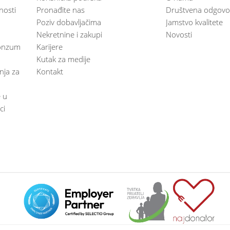
nosti
Pronađite nas
Društvena odgovo
Poziv dobavljačima
Jamstvo kvalitete
Nekretnine i zakupi
Novosti
 Konzum
Karijere
Kutak za medije
anja za
Kontakt
e u
ci