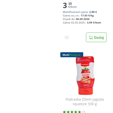
3
35
€/kom
MultiPlusCard cijena:
2,99 €
Cijena za j.m.:
17,63 €/kg
Vrijedi do:
06.09.2026
Cijena 02.05.2025.:
3,09 €/kom
Dodaj
Multi
PlusCard
Podravka Džem jagoda
squeeze 330 g
(1)