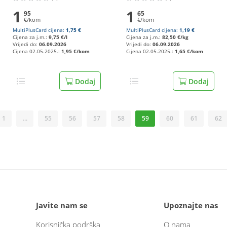
1
1
95
65
€/kom
€/kom
MultiPlusCard cijena:
1,75 €
MultiPlusCard cijena:
1,19 €
Cijena za j.m.:
9,75 €/l
Cijena za j.m.:
82,50 €/kg
Vrijedi do:
06.09.2026
Vrijedi do:
06.09.2026
Cijena 02.05.2025.:
1,95 €/kom
Cijena 02.05.2025.:
1,65 €/kom
Dodaj
Dodaj
1
...
55
56
57
58
59
60
61
62
Javite nam se
Upoznajte nas
Korisnička podrška
O nama