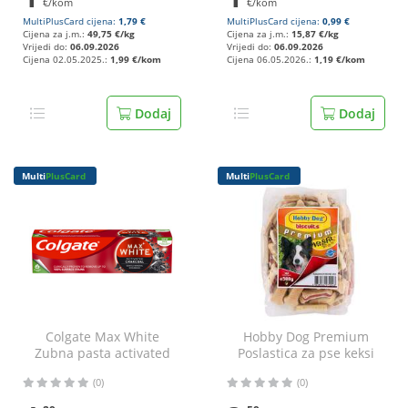
€/kom
€/kom
MultiPlusCard cijena:
1,79 €
MultiPlusCard cijena:
0,99 €
Cijena za j.m.:
49,75 €/kg
Cijena za j.m.:
15,87 €/kg
Vrijedi do:
06.09.2026
Vrijedi do:
06.09.2026
Cijena 02.05.2025.:
1,99 €/kom
Cijena 06.05.2026.:
1,19 €/kom
Dodaj
Dodaj
Multi
PlusCard
Multi
PlusCard
Colgate Max White
Hobby Dog Premium
Zubna pasta activated
Poslastica za pse keksi
charcoal 75 ml
500 g
(0)
(0)