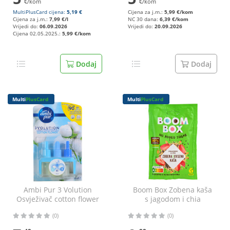
€/kom
€/kom
MultiPlusCard cijena:
5,19 €
Cijena za j.m.:
5,99 €/kom
Cijena za j.m.:
7,99 €/l
NC 30 dana:
6,39 €/kom
Vrijedi do:
06.09.2026
Vrijedi do:
20.09.2026
Cijena 02.05.2025.:
5,99 €/kom
Dodaj
Dodaj
Multi
PlusCard
Multi
PlusCard
Ambi Pur 3 Volution
Boom Box Zobena kaša
Osvježivač cotton flower
s jagodom i chia
refill 20 ml
sjemenkama 60 g
(0)
(0)