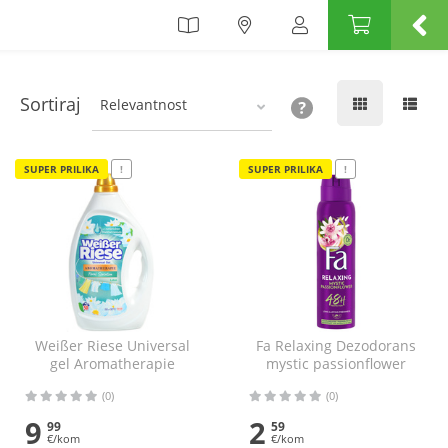
Sortiraj
Relevantnost
SUPER PRILIKA
!
SUPER PRILIKA
!
Weißer Riese Universal
Fa Relaxing Dezodorans
gel Aromatherapie
mystic passionflower
Deterdžent floral
150 ml
(0)
(0)
sensation lotus 2250
ml=50 pranja
9
2
99
59
€/kom
€/kom