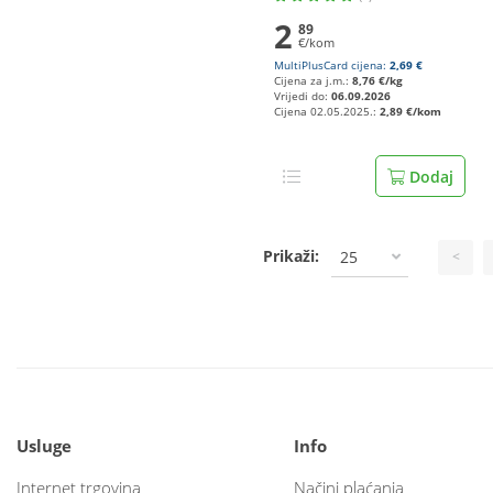
2
89
€/kom
MultiPlusCard cijena:
2,69 €
Cijena za j.m.:
8,76 €/kg
Vrijedi do:
06.09.2026
Cijena 02.05.2025.:
2,89 €/kom
Dodaj
Prikaži:
25
<
Usluge
Info
Internet trgovina
Načini plaćanja