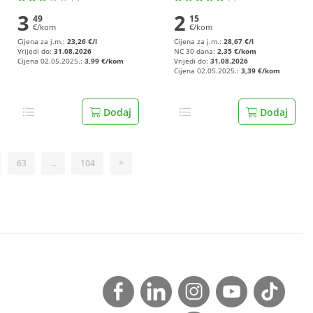
3
2
49
15
€/kom
€/kom
Cijena za j.m.:
23,26 €/l
Cijena za j.m.:
28,67 €/l
Vrijedi do:
31.08.2026
NC 30 dana:
2,35 €/kom
Cijena 02.05.2025.:
3,99 €/kom
Vrijedi do:
31.08.2026
Cijena 02.05.2025.:
3,39 €/kom
Dodaj
Dodaj
63
...
104
>