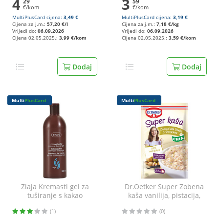
4
3
29
59
€/kom
€/kom
MultiPlusCard cijena:
3,49 €
MultiPlusCard cijena:
3,19 €
Cijena za j.m.:
57,20 €/l
Cijena za j.m.:
7,18 €/kg
Vrijedi do:
06.09.2026
Vrijedi do:
06.09.2026
Cijena 02.05.2025.:
3,99 €/kom
Cijena 02.05.2025.:
3,59 €/kom
Dodaj
Dodaj
Multi
PlusCard
Multi
PlusCard
Ziaja Kremasti gel za
Dr.Oetker Super Zobena
tuširanje s kakao
kaša vanilija, pistacija,
maslacem 500 ml
chia sjemenke 51 g
(1)
(0)