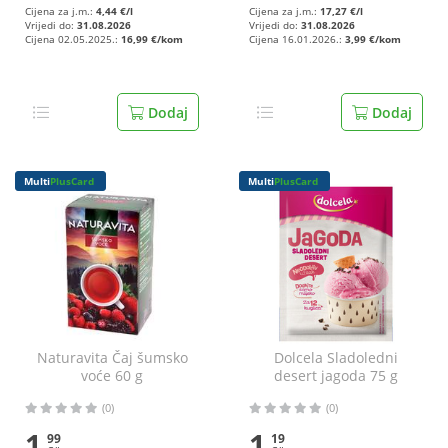
Cijena za j.m.:
4,44 €/l
Cijena za j.m.:
17,27 €/l
Vrijedi do:
31.08.2026
Vrijedi do:
31.08.2026
Cijena 02.05.2025.:
16,99 €/kom
Cijena 16.01.2026.:
3,99 €/kom
Dodaj
Dodaj
Multi
PlusCard
Multi
PlusCard
Naturavita Čaj šumsko
Dolcela Sladoledni
voće 60 g
desert jagoda 75 g
(0)
(0)
1
1
99
19