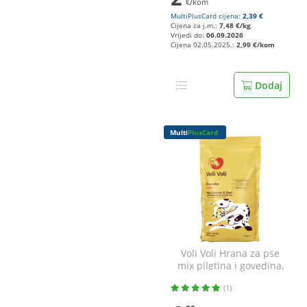
€/kom
MultiPlusCard cijena:
2,39 €
Cijena za j.m.:
7,48 €/kg
Vrijedi do:
06.09.2026
Cijena 02.05.2025.:
2,99 €/kom
Dodaj
Multi
PlusCard
Voli Voli Hrana za pse
mix piletina i govedina,
s krumpirom i
(1)
brusnicom 3 kg