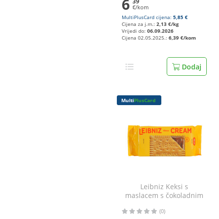
6
39
€/kom
MultiPlusCard cijena:
5,85 €
Cijena za j.m.:
2,13 €/kg
Vrijedi do:
06.09.2026
Cijena 02.05.2025.:
6,39 €/kom
Dodaj
Multi
PlusCard
Leibniz Keksi s
maslacem s čokoladnim
punjenjem 190 g
(0)