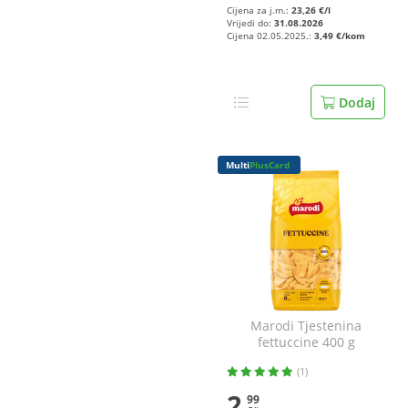
Cijena za j.m.:
23,26 €/l
Vrijedi do:
31.08.2026
Cijena 02.05.2025.:
3,49 €/kom
Dodaj
Multi
PlusCard
Marodi Tjestenina
fettuccine 400 g
(1)
2
99