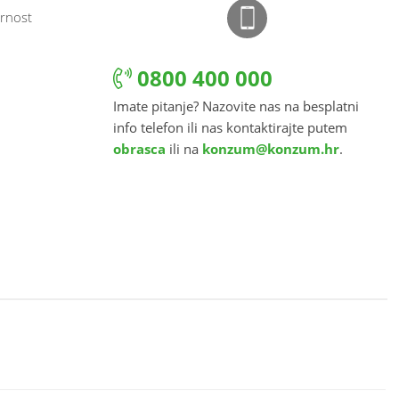
rnost
0800 400 000
Imate pitanje? Nazovite nas na besplatni
info telefon ili nas kontaktirajte putem
obrasca
ili na
konzum@konzum.hr
.