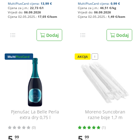
MultiPlusCard cijena:
13,99 €
MultiPlusCard cijena:
0,99 €
Cijena za j.m.:
22,73 €/l
Cijena za j.m.:
46,51 €/kg
Vrijedi do:
06.09.2026
Vrijedi do:
06.09.2026
Cijena 02.05.2025.:
17,05 €/kom
Cijena 02.05.2025.:
1,49 €/kom
Dodaj
Dodaj
Multi
PlusCard
AKCIJA
!
Pjenušac La Belle Perla
Moreno Suncobran
extra dry 0,75 l
razne boje 1,7 m
(0)
(1)
5
5
99
99