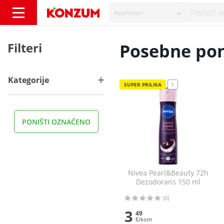
Asortiman
Posebne ponude - Konzum
Filteri
Posebne po
Kategorije
SUPER PRILIKA
!
PONIŠTI OZNAČENO
Nivea Pearl&Beauty 72h
Dezodorans 150 ml
(0)
3
49
€/kom