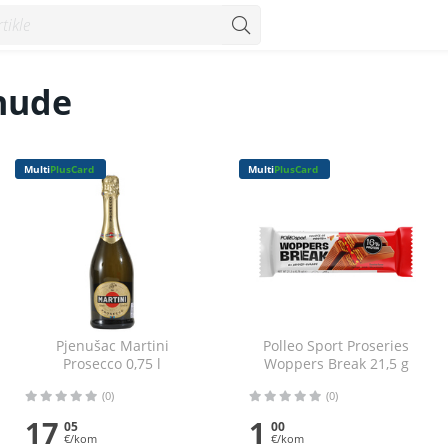
nude
Multi
PlusCard
Multi
PlusCard
Pjenušac Martini
Polleo Sport Proseries
Prosecco 0,75 l
Woppers Break 21,5 g
(0)
(0)
17
1
05
00
€/kom
€/kom