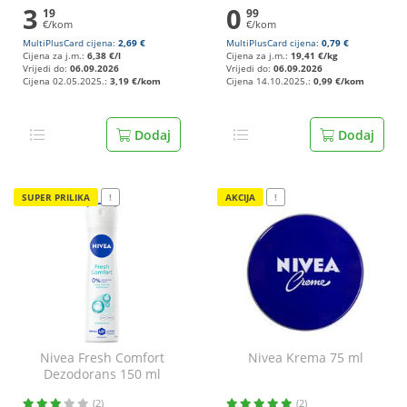
3
0
19
99
€/kom
€/kom
MultiPlusCard cijena:
2,69 €
MultiPlusCard cijena:
0,79 €
Cijena za j.m.:
6,38 €/l
Cijena za j.m.:
19,41 €/kg
Vrijedi do:
06.09.2026
Vrijedi do:
06.09.2026
Cijena 02.05.2025.:
3,19 €/kom
Cijena 14.10.2025.:
0,99 €/kom
Dodaj
Dodaj
SUPER PRILIKA
!
AKCIJA
!
Nivea Fresh Comfort
Nivea Krema 75 ml
Dezodorans 150 ml
(2)
(2)