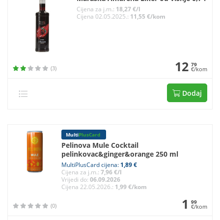
Cijena za j.m.:
18,27 €/l
Cijena 02.05.2025.:
11,55 €/kom
12
79
(3)
€/kom
Dodaj
Multi
PlusCard
Pelinova Mule Cocktail
pelinkovac&ginger&orange 250 ml
MultiPlusCard cijena:
1,89 €
Cijena za j.m.:
7,96 €/l
Vrijedi do:
06.09.2026
Cijena 22.05.2026.:
1,99 €/kom
1
99
(0)
€/kom