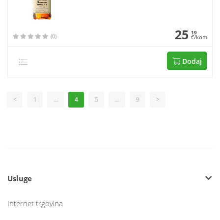
25
19
(0)
€/kom
Dodaj
<
1
...
4
5
...
9
>
Usluge
Internet trgovina