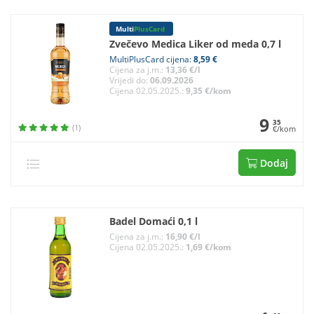
Multi
PlusCard
Zvečevo Medica Liker od meda 0,7 l
MultiPlusCard cijena:
8,59 €
Cijena za j.m.:
13,36 €/l
Vrijedi do:
06.09.2026
Cijena 02.05.2025.:
9,35 €/kom
9
35
(1)
€/kom
Dodaj
Badel Domaći 0,1 l
Cijena za j.m.:
16,90 €/l
Cijena 02.05.2025.:
1,69 €/kom