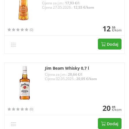
Cijena za j.m.:
17,93 €/l
Cijena 27.05.2026.:
12,55 €/kom
12
55
(0)
€/kom
Dodaj
Jim Beam Whisky 0,7 l
Cijena za j.m.:
28,64 €/l
Cijena 02.05.2025.:
20,05 €/kom
20
05
(0)
€/kom
Dodaj