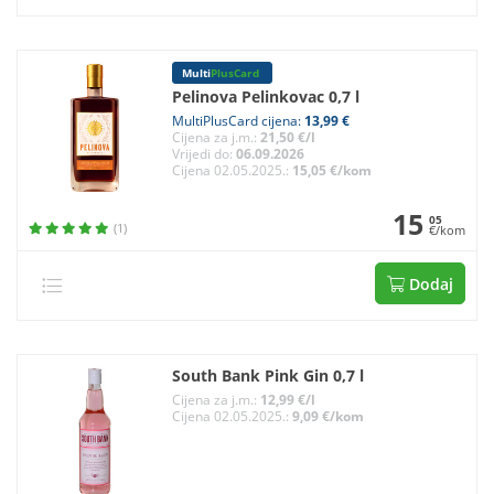
Multi
PlusCard
Pelinova Pelinkovac 0,7 l
MultiPlusCard cijena:
13,99 €
Cijena za j.m.:
21,50 €/l
Vrijedi do:
06.09.2026
Cijena 02.05.2025.:
15,05 €/kom
15
05
(1)
€/kom
Dodaj
South Bank Pink Gin 0,7 l
Cijena za j.m.:
12,99 €/l
Cijena 02.05.2025.:
9,09 €/kom