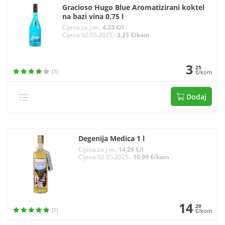
Gracioso Hugo Blue Aromatizirani koktel
na bazi vina 0,75 l
Cijena za j.m.:
4,33 €/l
Cijena 02.05.2025.:
3,25 €/kom
3
25
(1)
€/kom
Dodaj
Degenija Medica 1 l
Cijena za j.m.:
14,29 €/l
Cijena 02.05.2025.:
10,99 €/kom
14
29
(1)
€/kom