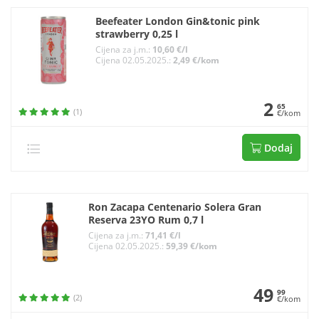
Beefeater London Gin&tonic pink
strawberry 0,25 l
Cijena za j.m.:
10,60 €/l
Cijena 02.05.2025.:
2,49 €/kom
2
65
(1)
€/kom
Dodaj
Ron Zacapa Centenario Solera Gran
Reserva 23YO Rum 0,7 l
Cijena za j.m.:
71,41 €/l
Cijena 02.05.2025.:
59,39 €/kom
49
99
(2)
€/kom