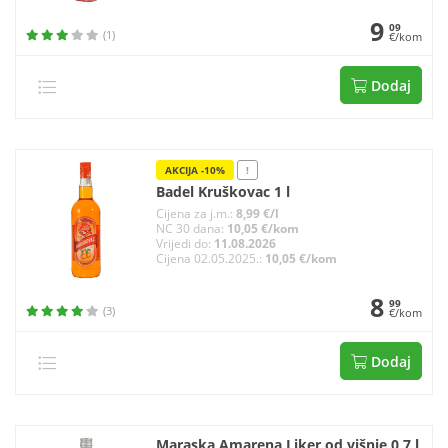
9
09
(1)
€/kom
Dodaj
AKCIJA -10%
!
Badel Kruškovac 1 l
Cijena za j.m.:
8,99 €/l
NC 30 dana:
10,05 €/kom
Vrijedi do:
11.08.2026
Cijena 02.05.2025.:
10,05 €/kom
8
99
(3)
€/kom
Dodaj
Maraska Amarena Liker od višnje 0,7 l