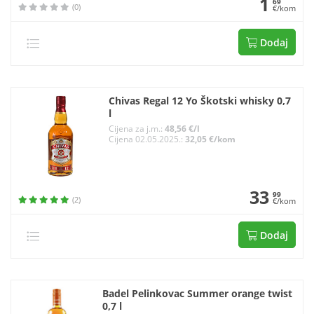
1
69
(0)
€/kom
Dodaj
Chivas Regal 12 Yo Škotski whisky 0,7
l
Cijena za j.m.:
48,56 €/l
Cijena 02.05.2025.:
32,05 €/kom
33
99
(2)
€/kom
Dodaj
Badel Pelinkovac Summer orange twist
0,7 l