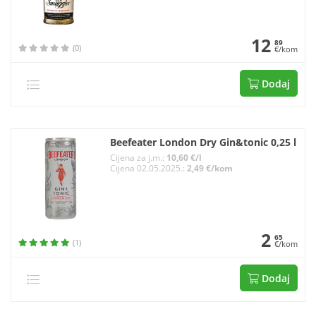
12
89
(0)
€/kom
Dodaj
Beefeater London Dry Gin&tonic 0,25 l
Cijena za j.m.:
10,60 €/l
Cijena 02.05.2025.:
2,49 €/kom
2
65
(1)
€/kom
Dodaj