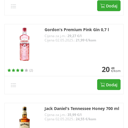
Dodaj
Gordon's Premium Pink Gin 0,7 l
Cijena za j.m.:
29,27 €/l
Cijena 02.05.2025.:
21,99 €/kom
20
49
(2)
€/kom
Dodaj
Jack Daniel's Tennessee Honey 700 ml
Cijena za j.m.:
35,99 €/l
Cijena 02.05.2025.:
24,55 €/kom