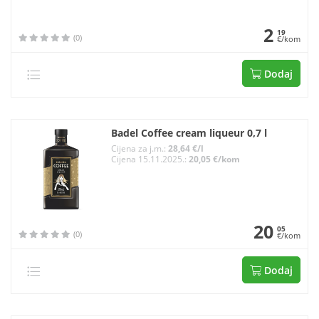
2
19
(0)
€/kom
Dodaj
Badel Coffee cream liqueur 0,7 l
Cijena za j.m.:
28,64 €/l
Cijena 15.11.2025.:
20,05 €/kom
20
05
(0)
€/kom
Dodaj