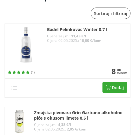
Sortiraj i filtriraj
Badel Pelinkovac Winter 0,7 l
Cijena za j.m.:
11,43 €/l
Cijena 02.05.2025.:
10,00 €/kom
8
00
(1)
€/kom
Dodaj
Zmajska pivovara Grin Gazirano alkoholno
piće s okusom limete 0,5 l
Cijena za j.m.:
4,38 €/l
Cijena 02.05.2025.:
2,05 €/kom