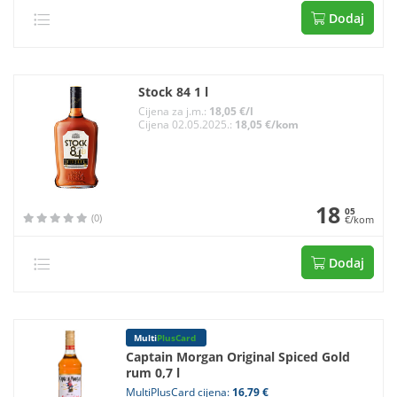
Dodaj
Stock 84 1 l
Cijena za j.m.:
18,05 €/l
Cijena 02.05.2025.:
18,05 €/kom
18
05
(0)
€/kom
Dodaj
Multi
PlusCard
Captain Morgan Original Spiced Gold
rum 0,7 l
MultiPlusCard cijena:
16,79 €