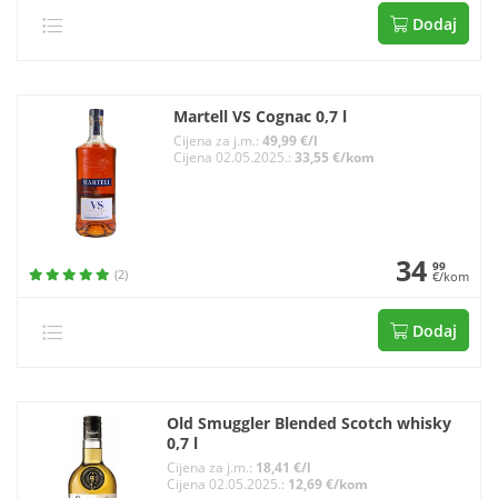
Dodaj
Martell VS Cognac 0,7 l
Cijena za j.m.:
49,99 €/l
Cijena 02.05.2025.:
33,55 €/kom
34
99
(2)
€/kom
Dodaj
Old Smuggler Blended Scotch whisky
0,7 l
Cijena za j.m.:
18,41 €/l
Cijena 02.05.2025.:
12,69 €/kom