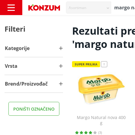
Asortiman
Pretraživanje - Konzum
Filteri
Rezultati pr
'margo natu
Kategorije
SUPER PRILIKA
!
Vrsta
Brend/Proizvođač
PONIŠTI OZNAČENO
Margo Natural nova 400
g
(3)