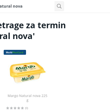
etrage za termin
ral nova'
Multi
PlusCard
Margo Natural nova 225
g
(0)