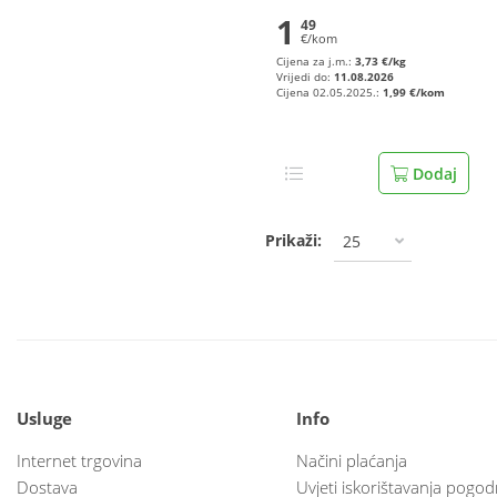
1
49
€/kom
Cijena za j.m.:
3,73 €/kg
Vrijedi do:
11.08.2026
Cijena 02.05.2025.:
1,99 €/kom
Dodaj
Prikaži:
25
Usluge
Info
Internet trgovina
Načini plaćanja
Dostava
Uvjeti iskorištavanja pogod