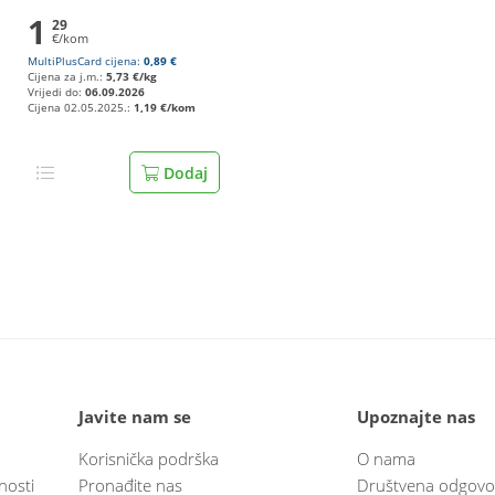
1
29
€/kom
MultiPlusCard cijena:
0,89 €
Cijena za j.m.:
5,73 €/kg
Vrijedi do:
06.09.2026
Cijena 02.05.2025.:
1,19 €/kom
Dodaj
Javite nam se
Upoznajte nas
Korisnička podrška
O nama
nosti
Pronađite nas
Društvena odgovo