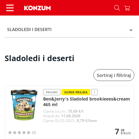
Sladoledi i deserti - Kategorije - Konzum
SLADOLEDI I DESERTI
Sladoledi i deserti
Sortiraj i filtriraj
PROMO
SUPER PRILIKA
!
Ben&Jerry's Sladoled brookieees&cream
465 ml
Cijena za j.m.:
15,68 €/l
Vrijedi do:
11.08.2026
Cijena 02.05.2025.:
8,79 €/kom
7
29
(0)
€/kom