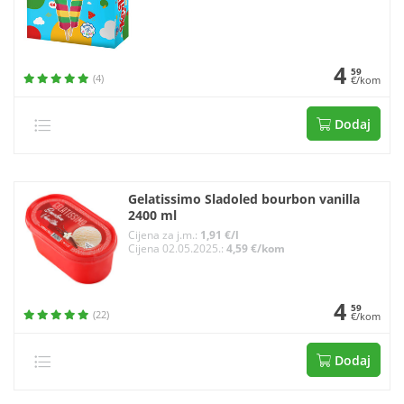
4
59
(4)
€/kom
Dodaj
Gelatissimo Sladoled bourbon vanilla
2400 ml
Cijena za j.m.:
1,91 €/l
Cijena 02.05.2025.:
4,59 €/kom
4
59
(22)
€/kom
Dodaj