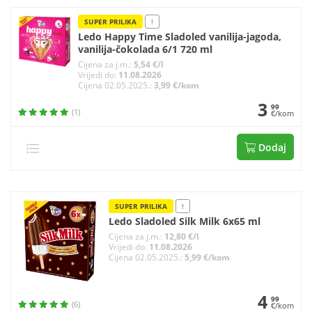
SUPER PRILIKA
!
Ledo Happy Time Sladoled vanilija-jagoda,
vanilija-čokolada 6/1 720 ml
Cijena za j.m.:
5,54 €/l
Vrijedi do:
11.08.2026
Cijena 02.05.2025.:
3,99 €/kom
3
99
(1)
€/kom
Dodaj
SUPER PRILIKA
!
Ledo Sladoled Silk Milk 6x65 ml
Cijena za j.m.:
12,80 €/l
Vrijedi do:
11.08.2026
Cijena 02.05.2025.:
5,99 €/kom
4
99
(6)
€/kom