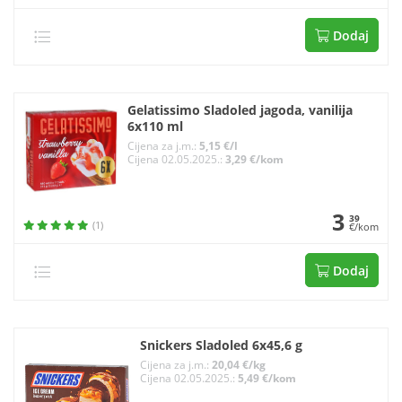
Dodaj
Gelatissimo Sladoled jagoda, vanilija
6x110 ml
Cijena za j.m.:
5,15 €/l
Cijena 02.05.2025.:
3,29 €/kom
3
39
(1)
€/kom
Dodaj
Snickers Sladoled 6x45,6 g
Cijena za j.m.:
20,04 €/kg
Cijena 02.05.2025.:
5,49 €/kom