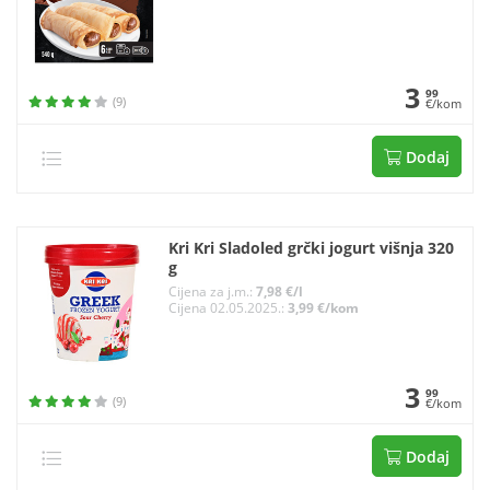
3
99
(9)
€/kom
Dodaj
Kri Kri Sladoled grčki jogurt višnja 320
g
Cijena za j.m.:
7,98 €/l
Cijena 02.05.2025.:
3,99 €/kom
3
99
(9)
€/kom
Dodaj