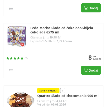
Dodaj
Ledo Macho Sladoled čokolada&bijela
čokolada 6x75 ml
Cijena za j.m.:
19,98 €/l
Cijena 02.05.2025.:
7,99 €/kom
8
99
(2)
€/kom
Dodaj
SUPER PRILIKA
!
Quattro Sladoled chocomania 900 ml
Cijena za j.m.:
4,43 €/l
Vrijedi do:
09.08.2026