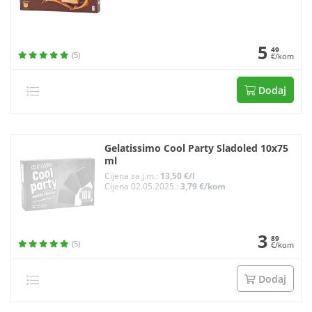
5
49
(5)
€/kom
Dodaj
Gelatissimo Cool Party Sladoled 10x75
ml
Cijena za j.m.:
13,50 €/l
Cijena 02.05.2025.:
3,79 €/kom
3
89
(5)
€/kom
Dodaj