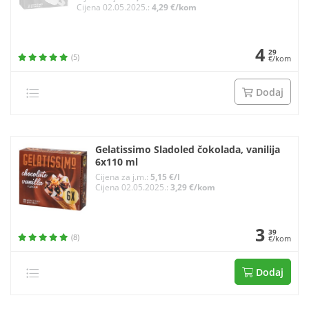
Cijena 02.05.2025.:
4,29 €/kom
4
29
(5)
€/kom
Dodaj
Gelatissimo Sladoled čokolada, vanilija
6x110 ml
Cijena za j.m.:
5,15 €/l
Cijena 02.05.2025.:
3,29 €/kom
3
39
(8)
€/kom
Dodaj