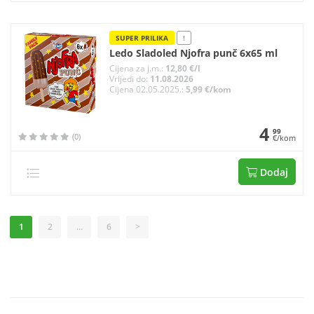
SUPER PRILIKA
!
Ledo Sladoled Njofra punč 6x65 ml
Cijena za j.m.:
12,80 €/l
Vrijedi do:
11.08.2026
Cijena 02.05.2025.:
5,99 €/kom
4
99
(0)
€/kom
Dodaj
1
2
...
6
>