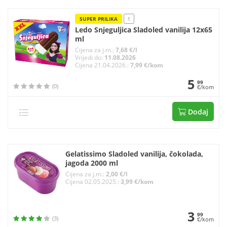
SUPER PRILIKA
!
Ledo Snjeguljica Sladoled vanilija 12x65
ml
Cijena za j.m.:
7,68 €/l
Vrijedi do:
11.08.2026
Cijena 21.04.2026.:
7,99 €/kom
5
99
(0)
€/kom
Dodaj
Gelatissimo Sladoled vanilija, čokolada,
jagoda 2000 ml
Cijena za j.m.:
2,00 €/l
Cijena 02.05.2025.:
3,99 €/kom
3
99
(3)
€/kom