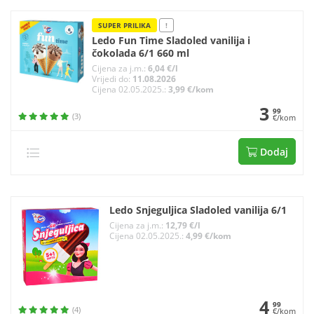
SUPER PRILIKA
!
Ledo Fun Time Sladoled vanilija i
čokolada 6/1 660 ml
Cijena za j.m.:
6,04 €/l
Vrijedi do:
11.08.2026
Cijena 02.05.2025.:
3,99 €/kom
3
99
(3)
€/kom
Dodaj
Ledo Snjeguljica Sladoled vanilija 6/1
Cijena za j.m.:
12,79 €/l
Cijena 02.05.2025.:
4,99 €/kom
4
99
(4)
€/kom