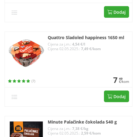
Dodaj
Quattro Sladoled happiness 1650 ml
Cijena za j.m.:
4,54 €/l
Cijena 02.05.2025.:
7,49 €/kom
7
49
(7)
€/kom
Dodaj
Minute Palačinke čokolada 540 g
Cijena za j.m.:
7,38 €/kg
Cijena 02.05.2025.:
2,59 €/kom