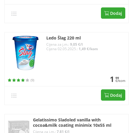
Dodaj
Ledo Šlag 220 ml
Cijena za j.m.:
9,05 €/l
Cijena 02.05.2025.:
1,49 €/kom
1
99
(9)
€/kom
Dodaj
Gelatissimo Sladoled vanilla with
cocoa&milk coating minimix 10x55 ml
Cijena za j.m.:
7,81 €/l