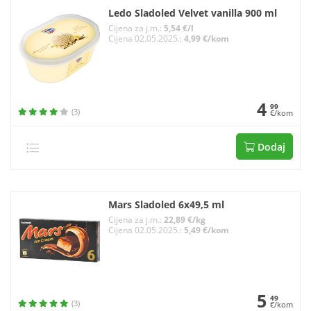
Ledo Sladoled Velvet vanilla 900 ml
Cijena za j.m.:
5,54 €/l
Cijena 02.05.2025.:
4,99 €/kom
4
99
(3)
€/kom
Dodaj
Mars Sladoled 6x49,5 ml
Cijena za j.m.:
22,89 €/kg
Cijena 02.05.2025.:
5,49 €/kom
5
49
(3)
€/kom