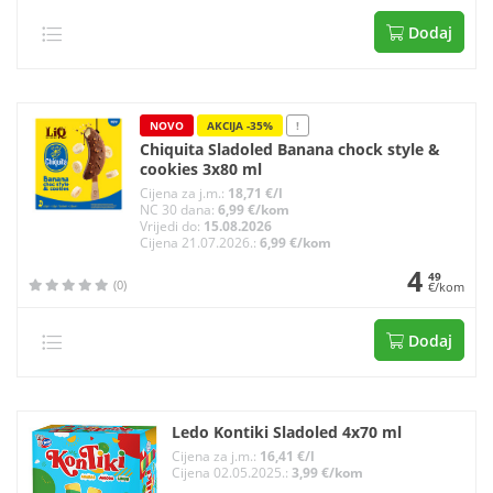
Dodaj
NOVO
AKCIJA -35%
!
Chiquita Sladoled Banana chock style &
cookies 3x80 ml
Cijena za j.m.:
18,71 €/l
NC 30 dana:
6,99 €/kom
Vrijedi do:
15.08.2026
Cijena 21.07.2026.:
6,99 €/kom
4
49
(0)
€/kom
Dodaj
Ledo Kontiki Sladoled 4x70 ml
Cijena za j.m.:
16,41 €/l
Cijena 02.05.2025.:
3,99 €/kom