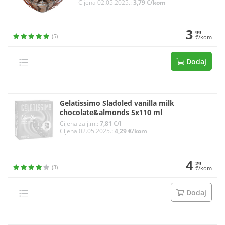
Cijena 02.05.2025.:
3,79 €/kom
3
99
(5)
€/kom
Dodaj
Gelatissimo Sladoled vanilla milk
chocolate&almonds 5x110 ml
Cijena za j.m.:
7,81 €/l
Cijena 02.05.2025.:
4,29 €/kom
4
29
(3)
€/kom
Dodaj