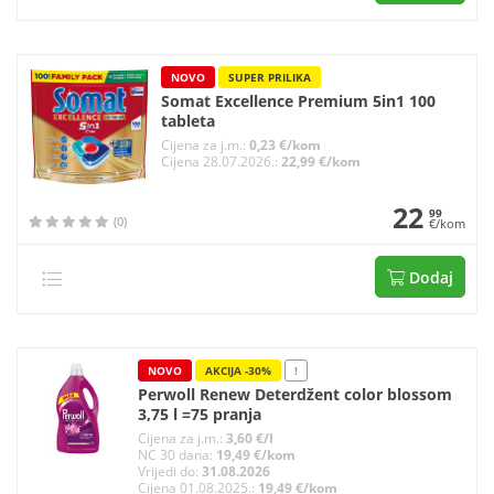
NOVO
SUPER PRILIKA
Somat Excellence Premium 5in1 100
tableta
Cijena za j.m.:
0,23 €/kom
Cijena 28.07.2026.:
22,99 €/kom
22
99
(0)
€/kom
Dodaj
NOVO
AKCIJA -30%
!
Perwoll Renew Deterdžent color blossom
3,75 l =75 pranja
Cijena za j.m.:
3,60 €/l
NC 30 dana:
19,49 €/kom
Vrijedi do:
31.08.2026
Cijena 01.08.2025.:
19,49 €/kom