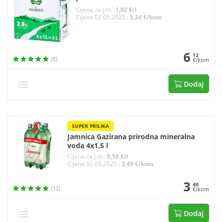
Cijena za j.m.:
1,02 €/l
Cijena 02.05.2025.:
5,34 €/kom
6
12
(8)
€/kom
Dodaj
SUPER PRILIKA
Jamnica Gazirana prirodna mineralna
voda 4x1,5 l
Cijena za j.m.:
0,58 €/l
Cijena 02.05.2025.:
3,49 €/kom
3
49
(12)
€/kom
Dodaj