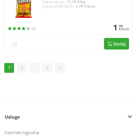
Cijena za j.m.:
11,19 €/kg
Cijena 02.05.2025.:
1,79 €/kom
1
79
(3)
€/kom
Dodaj
1
2
...
5
>
Usluge
Internet trgovina