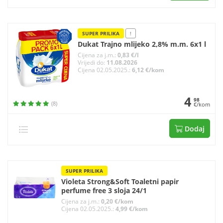
SUPER PRILIKA
!
Dukat Trajno mlijeko 2,8% m.m. 6x1 l
Cijena za j.m.:
0,83 €/l
Vrijedi do:
11.08.2026
Cijena 02.05.2025.:
6,12 €/kom
4
98
(8)
€/kom
Dodaj
SUPER PRILIKA
Violeta Strong&Soft Toaletni papir
perfume free 3 sloja 24/1
Cijena za j.m.:
0,20 €/kom
Cijena 02.05.2025.:
4,99 €/kom