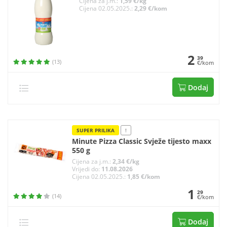
Cijena za j.m.:
1,59 €/kg
Cijena 02.05.2025.:
2,29 €/kom
2
39
(13)
€/kom
Dodaj
SUPER PRILIKA
!
Minute Pizza Classic Svježe tijesto maxx
550 g
Cijena za j.m.:
2,34 €/kg
Vrijedi do:
11.08.2026
Cijena 02.05.2025.:
1,85 €/kom
1
29
(14)
€/kom
Dodaj