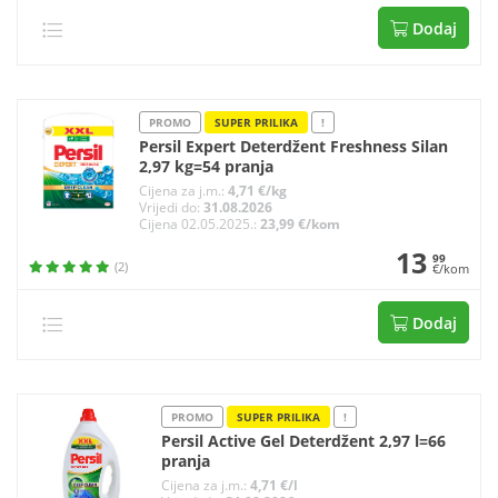
Dodaj
PROMO
SUPER PRILIKA
!
Persil Expert Deterdžent Freshness Silan
2,97 kg=54 pranja
Cijena za j.m.:
4,71 €/kg
Vrijedi do:
31.08.2026
Cijena 02.05.2025.:
23,99 €/kom
13
99
(2)
€/kom
Dodaj
PROMO
SUPER PRILIKA
!
Persil Active Gel Deterdžent 2,97 l=66
pranja
Cijena za j.m.:
4,71 €/l