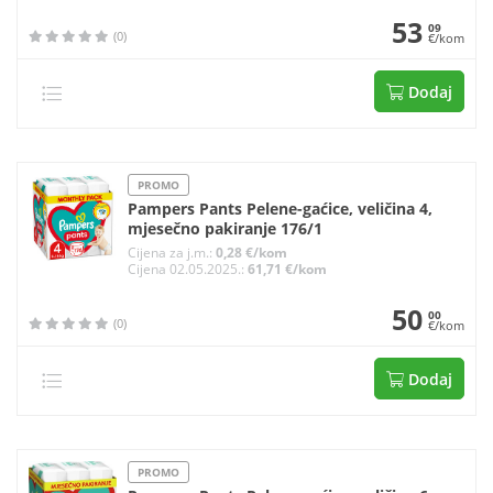
53
09
(0)
€/kom
Dodaj
PROMO
Pampers Pants Pelene-gaćice, veličina 4,
mjesečno pakiranje 176/1
Cijena za j.m.:
0,28 €/kom
Cijena 02.05.2025.:
61,71 €/kom
50
00
(0)
€/kom
Dodaj
PROMO