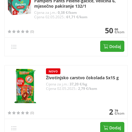
Pampers Pants Pelene-gaćice, veličina 6,
mjesečno pakiranje 132/1
Cijena za j.m.:
0,38 €/kom
Cijena 02.05.2025.:
61,71 €/kom
50
00
(0)
€/kom
Dodaj
NOVO
Životinjsko carstvo čokolada 5x15 g
Cijena za j.m.:
37,20 €/kg
Cijena 02.05.2025.:
2,79 €/kom
2
79
(0)
€/kom
Dodaj