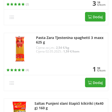
3
19
(2)
€/kom
Dodaj
Pasta Zara Tjestenina spaghetti 3 maxx
625 g
Cijena za j.m.:
2,54 €/kg
Cijena 02.05.2025.:
1,59 €/kom
1
59
(4)
€/kom
Dodaj
Saltas Punjeni slani štapići kikiriki (4x40
g) 160 g