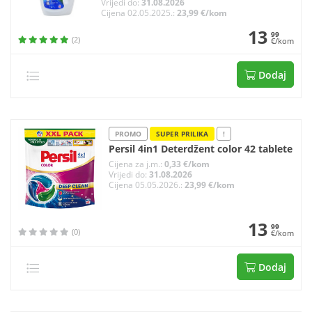
Vrijedi do:
31.08.2026
Cijena 02.05.2025.:
23,99 €/kom
13
99
(2)
€/kom
Dodaj
PROMO
SUPER PRILIKA
!
Persil 4in1 Deterdžent color 42 tablete
Cijena za j.m.:
0,33 €/kom
Vrijedi do:
31.08.2026
Cijena 05.05.2026.:
23,99 €/kom
13
99
(0)
€/kom
Dodaj