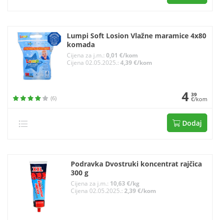
Lumpi Soft Losion Vlažne maramice 4x80
komada
Cijena za j.m.:
0,01 €/kom
Cijena 02.05.2025.:
4,39 €/kom
4
39
(6)
€/kom
Dodaj
Podravka Dvostruki koncentrat rajčica
300 g
Cijena za j.m.:
10,63 €/kg
Cijena 02.05.2025.:
2,39 €/kom