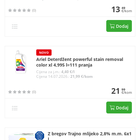
13
49
(0)
€/kom
Dodaj
NOVO
Ariel Deterdžent powerful stain removal
color xl 4,995 l=111 pranja
Cijena za j.m.:
4,40 €/l
Cijena 14.07.2026.:
21,99 €/kom
21
99
(0)
€/kom
Dodaj
Z bregov Trajno mlijeko 2,8% m.m. 6x1
l