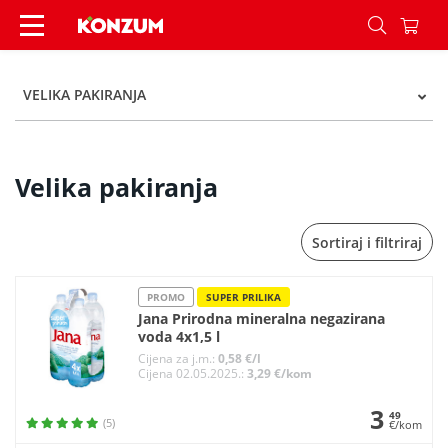
Velika pakiranja - Kategorije - Konzum
VELIKA PAKIRANJA
Velika pakiranja
Sortiraj i filtriraj
PROMO
SUPER PRILIKA
Jana Prirodna mineralna negazirana
voda 4x1,5 l
Cijena za j.m.:
0,58 €/l
Cijena 02.05.2025.:
3,29 €/kom
3
49
(5)
€/kom