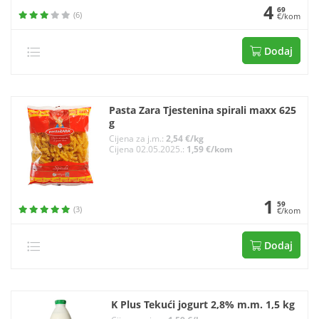
4
69
(6)
€/kom
Dodaj
Pasta Zara Tjestenina spirali maxx 625
g
Cijena za j.m.:
2,54 €/kg
Cijena 02.05.2025.:
1,59 €/kom
1
59
(3)
€/kom
Dodaj
K Plus Tekući jogurt 2,8% m.m. 1,5 kg