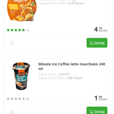
Cijena 02.05.2025.:
4,19 €/kom
4
19
(2)
€/kom
Dodaj
Minute Ice Coffee latte macchiato 240
ml
Cijena za j.m.:
4,54 €/l
Cijena 25.07.2025.:
1,09 €/kom
1
09
(0)
€/kom
Dodaj