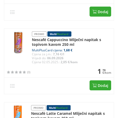
Dodaj
PROMO
Multi
PlusCard
Nescafé Cappuccino Mliječni napitak s
topivom kavom 250 ml
MultiPlusCard cijena:
1,68 €
Cijena za j.m.:
7,16 €/l
Vrijedi do:
06.09.2026
Cijena 02.05.2025.:
2,05 €/kom
1
79
(0)
€/kom
Dodaj
PROMO
Multi
PlusCard
Nescafé Latte Caramel Mliječni napitak s