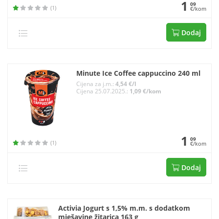
1
09
(1)
€/kom
Dodaj
Minute Ice Coffee cappuccino 240 ml
Cijena za j.m.:
4,54 €/l
Cijena 25.07.2025.:
1,09 €/kom
1
09
(1)
€/kom
Dodaj
Activia Jogurt s 1,5% m.m. s dodatkom
mješavine žitarica 163 g