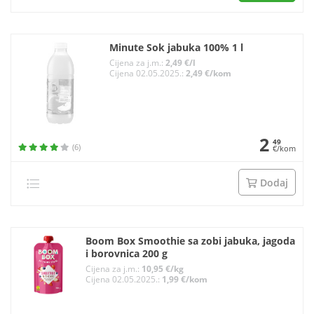
Minute Sok jabuka 100% 1 l
Cijena za j.m.:
2,49 €/l
Cijena 02.05.2025.:
2,49 €/kom
2
49
(6)
€/kom
Dodaj
Boom Box Smoothie sa zobi jabuka, jagoda
i borovnica 200 g
Cijena za j.m.:
10,95 €/kg
Cijena 02.05.2025.:
1,99 €/kom