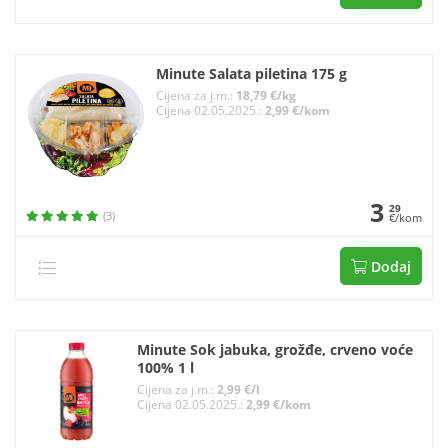
Minute Salata piletina 175 g
Cijena za j.m.:
18,79 €/kg
Cijena 02.05.2025.:
2,99 €/kom
3
29
(3)
€/kom
Dodaj
Minute Sok jabuka, grožđe, crveno voće
100% 1 l
Cijena za j.m.:
2,99 €/l
Cijena 02.05.2025.:
2,99 €/kom