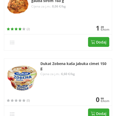
gauda sirom 160 g
Cijena za j.m.:
8,06 €/kg
1
29
(2)
€/kom
Dodaj
Dukat Zobena kaša jabuka cimet 150
g
Cijena za j.m.:
6,60 €/kg
0
99
(0)
€/kom
Dodaj