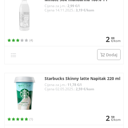
Cijena za j.m.:
2,99 €/l
Cijena 14.11.2025.:
3,19 €/kom
2
99
(4)
€/kom
Dodaj
Starbucks Skinny latte Napitak 220 ml
Cijena za j.m.:
11,78 €/l
Cijena 02.05.2025.:
2,59 €/kom
2
59
(1)
€/kom