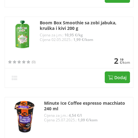
Boom Box Smoothie sa zobi jabuka,
kruška i kivi 200 g
Cijena za j.m.:
10,95 €/kg
Cijena 02.05.2025.:
1,99 €/kom
2
19
(0)
€/kom
Dodaj
Minute Ice Coffee espresso macchiato
240 ml
Cijena za j.m.:
4,54 €/l
Cijena 25.07.2025.:
1,09 €/kom