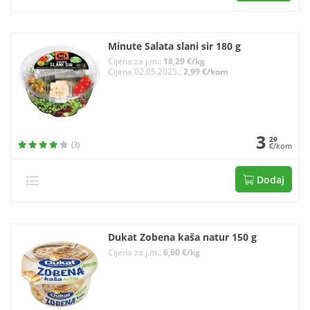
Minute Salata slani sir 180 g
Cijena za j.m.:
18,29 €/kg
Cijena 02.05.2025.:
2,99 €/kom
3
29
(3)
€/kom
Dodaj
Dukat Zobena kaša natur 150 g
Cijena za j.m.:
6,60 €/kg