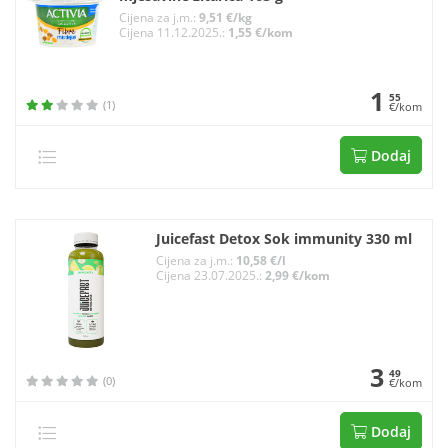
Cijena za j.m.:
9,51 €/kg
Cijena 11.12.2025.:
1,55 €/kom
1
55
(1)
€/kom
Dodaj
Juicefast Detox Sok immunity 330 ml
Cijena za j.m.:
10,58 €/l
Cijena 23.07.2025.:
2,99 €/kom
3
49
(0)
€/kom
Dodaj