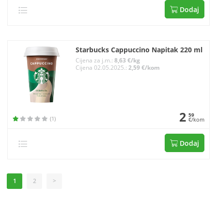
Dodaj
Starbucks Cappuccino Napitak 220 ml
Cijena za j.m.:
8,63 €/kg
Cijena 02.05.2025.:
2,59 €/kom
2
59
(1)
€/kom
Dodaj
1
2
>