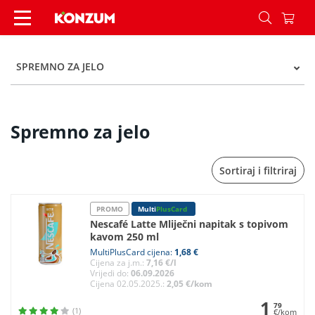
Spremno za jelo - Kategorije - Konzum
SPREMNO ZA JELO
Spremno za jelo
Sortiraj i filtriraj
PROMO
Multi
PlusCard
Nescafé Latte Mliječni napitak s topivom
kavom 250 ml
MultiPlusCard cijena:
1,68 €
Cijena za j.m.:
7,16 €/l
Vrijedi do:
06.09.2026
Cijena 02.05.2025.:
2,05 €/kom
1
79
(1)
€/kom