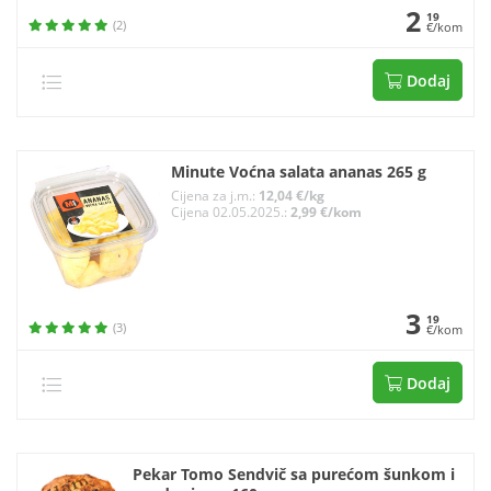
2
19
(2)
€/kom
Dodaj
Minute Voćna salata ananas 265 g
Cijena za j.m.:
12,04 €/kg
Cijena 02.05.2025.:
2,99 €/kom
3
19
(3)
€/kom
Dodaj
Pekar Tomo Sendvič sa purećom šunkom i