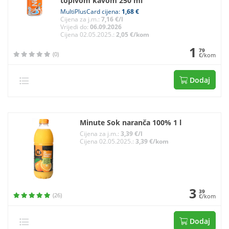
topivom kavom 250 ml
MultiPlusCard cijena:
1,68 €
Cijena za j.m.:
7,16 €/l
Vrijedi do:
06.09.2026
Cijena 02.05.2025.:
2,05 €/kom
1
79
(0)
€/kom
Dodaj
Minute Sok naranča 100% 1 l
Cijena za j.m.:
3,39 €/l
Cijena 02.05.2025.:
3,39 €/kom
3
39
(26)
€/kom
Dodaj