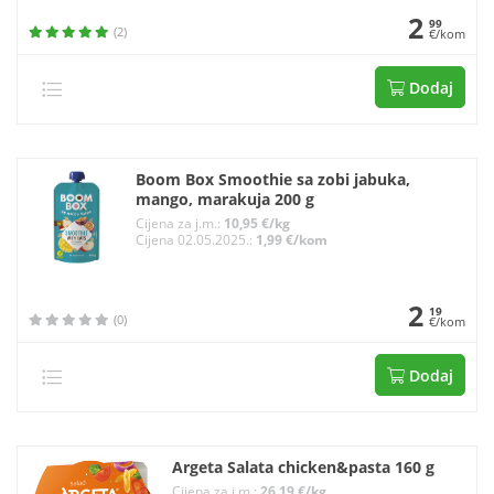
2
99
(2)
€/kom
Dodaj
Boom Box Smoothie sa zobi jabuka,
mango, marakuja 200 g
Cijena za j.m.:
10,95 €/kg
Cijena 02.05.2025.:
1,99 €/kom
2
19
(0)
€/kom
Dodaj
Argeta Salata chicken&pasta 160 g
Cijena za j.m.:
26,19 €/kg