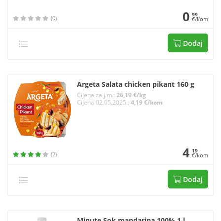
0
99
(0)
€/kom
Dodaj
Argeta Salata chicken pikant 160 g
Cijena za j.m.:
26,19 €/kg
Cijena 02.05.2025.:
4,19 €/kom
4
19
(2)
€/kom
Dodaj
Minute Sok mandarina 100% 1 l