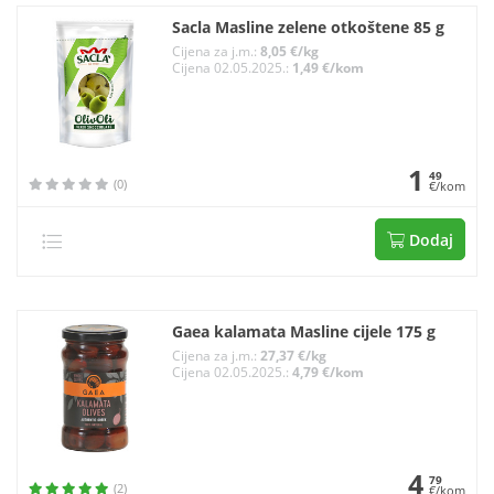
Sacla Masline zelene otkoštene 85 g
Cijena za j.m.:
8,05 €/kg
Cijena 02.05.2025.:
1,49 €/kom
1
49
(0)
€/kom
Dodaj
Gaea kalamata Masline cijele 175 g
Cijena za j.m.:
27,37 €/kg
Cijena 02.05.2025.:
4,79 €/kom
4
79
(2)
€/kom