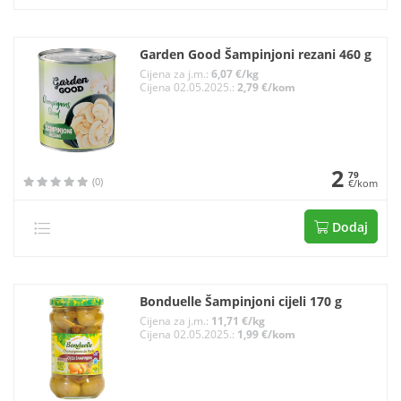
Garden Good Šampinjoni rezani 460 g
Cijena za j.m.:
6,07 €/kg
Cijena 02.05.2025.:
2,79 €/kom
2
79
(0)
€/kom
Dodaj
Bonduelle Šampinjoni cijeli 170 g
Cijena za j.m.:
11,71 €/kg
Cijena 02.05.2025.:
1,99 €/kom