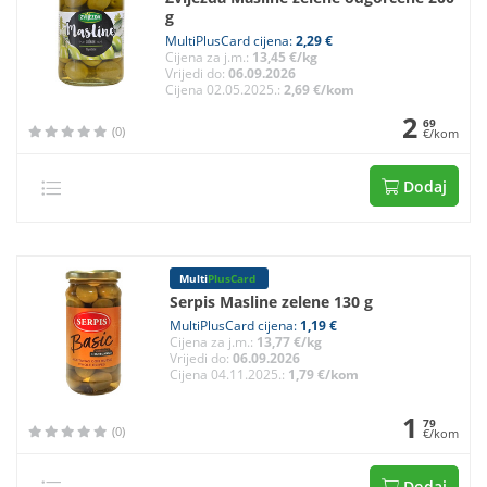
g
MultiPlusCard cijena:
2,29 €
Cijena za j.m.:
13,45 €/kg
Vrijedi do:
06.09.2026
Cijena 02.05.2025.:
2,69 €/kom
2
69
(0)
€/kom
Dodaj
Multi
PlusCard
Serpis Masline zelene 130 g
MultiPlusCard cijena:
1,19 €
Cijena za j.m.:
13,77 €/kg
Vrijedi do:
06.09.2026
Cijena 04.11.2025.:
1,79 €/kom
1
79
(0)
€/kom
Dodaj