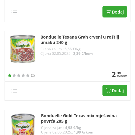
Dodaj
Bonduelle Texana Grah crveni u roštilj
umaku 240 g
Cijena za j.m.:
5,56 €/kg
Cijena 02.05.2025.:
2,39 €/kom
2
39
(2)
€/kom
Dodaj
Bonduelle Gold Texas mix mješavina
povrća 285 g
Cijena za j.m.:
4,98 €/kg
Cijena 02.05.2025.:
1,99 €/kom