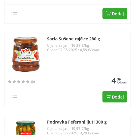
Dodaj
Sacla Sušene rajčice 280 g
Cijena za j.m.:
16,39 €/kg
Cijena 02.05.2025.:
4,59 €/kom
4
59
(0)
€/kom
Dodaj
Podravka Feferoni ljuti 300 g
Cijena za j.m.:
10,97 €/kg
Cijena 02.05.2025.:
3,29 €/kom