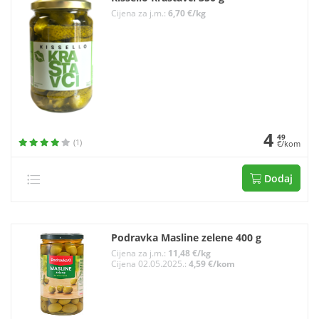
Cijena za j.m.:
6,70 €/kg
4
49
(1)
€/kom
Dodaj
Podravka Masline zelene 400 g
Cijena za j.m.:
11,48 €/kg
Cijena 02.05.2025.:
4,59 €/kom