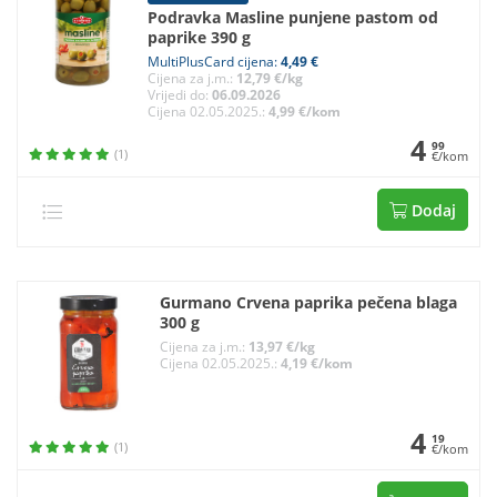
Podravka Masline punjene pastom od
paprike 390 g
MultiPlusCard cijena:
4,49 €
Cijena za j.m.:
12,79 €/kg
Vrijedi do:
06.09.2026
Cijena 02.05.2025.:
4,99 €/kom
4
99
(1)
€/kom
Dodaj
Gurmano Crvena paprika pečena blaga
300 g
Cijena za j.m.:
13,97 €/kg
Cijena 02.05.2025.:
4,19 €/kom
4
19
(1)
€/kom