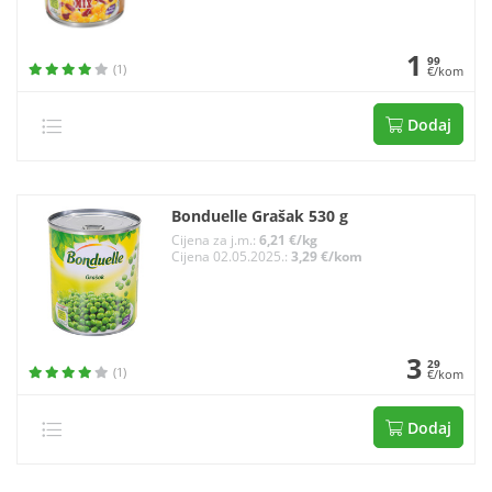
1
99
(1)
€/kom
Dodaj
Bonduelle Grašak 530 g
Cijena za j.m.:
6,21 €/kg
Cijena 02.05.2025.:
3,29 €/kom
3
29
(1)
€/kom
Dodaj