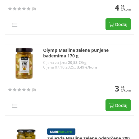
4
59
(0)
€/kom
Dodaj
Olymp Masline zelene punjene
bademima 170 g
Cijena za j.m.:
20,53 €/kg
Cijena 07.10.2025.:
3,49 €/kom
3
49
(0)
€/kom
Dodaj
Multi
PlusCard
Zvijezda Masline zelene odgorčene 200