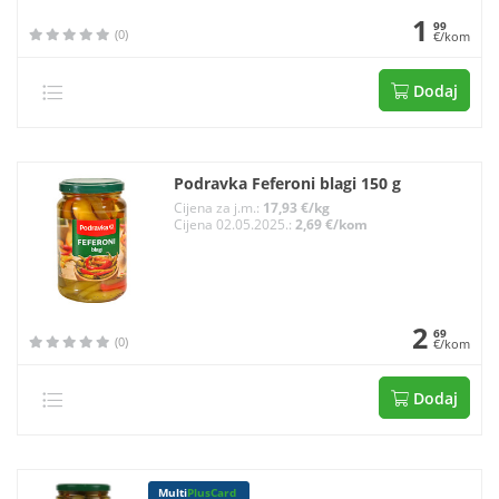
1
99
(0)
€/kom
Dodaj
Podravka Feferoni blagi 150 g
Cijena za j.m.:
17,93 €/kg
Cijena 02.05.2025.:
2,69 €/kom
2
69
(0)
€/kom
Dodaj
Multi
PlusCard