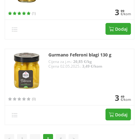
3
99
(1)
€/kom
Dodaj
Gurmano Feferoni blagi 130 g
Cijena za j.m.:
26,85 €/kg
Cijena 02.05.2025.:
3,49 €/kom
3
49
(0)
€/kom
Dodaj
<
1
...
5
6
>