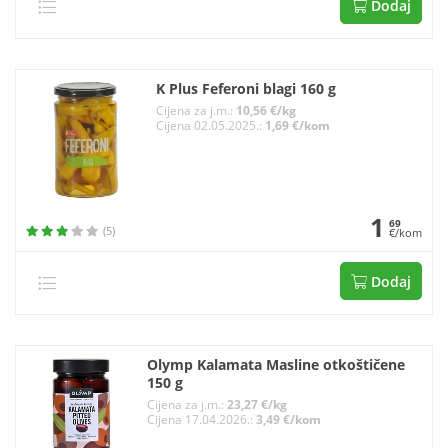
Dodaj
K Plus Feferoni blagi 160 g
Cijena za j.m.:
10,56 €/kg
Cijena 02.05.2025.:
1,69 €/kom
1
69
(5)
€/kom
Dodaj
Olymp Kalamata Masline otkoštičene
150 g
Cijena za j.m.:
23,27 €/kg
Cijena 17.04.2026.:
3,49 €/kom