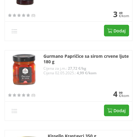
3
49
(0)
€/kom
Dodaj
Gurmano Papričice sa sirom crvene ljute
180 g
Cijena za j.m.:
27,72 €/kg
Cijena 02.05.2025.:
4,99 €/kom
4
99
(0)
€/kom
Dodaj
Kissello Krastavci 350 g