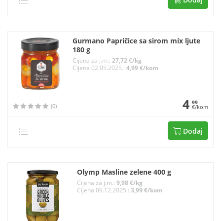
Gurmano Papričice sa sirom mix ljute
180 g
Cijena za j.m.:
27,72 €/kg
Cijena 02.05.2025.:
4,99 €/kom
4
99
(0)
€/kom
Dodaj
Olymp Masline zelene 400 g
Cijena za j.m.:
9,98 €/kg
Cijena 09.12.2025.:
3,99 €/kom