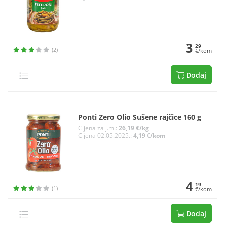
3
29
(2)
€/kom
Dodaj
Ponti Zero Olio Sušene rajčice 160 g
Cijena za j.m.:
26,19 €/kg
Cijena 02.05.2025.:
4,19 €/kom
4
19
(1)
€/kom
Dodaj