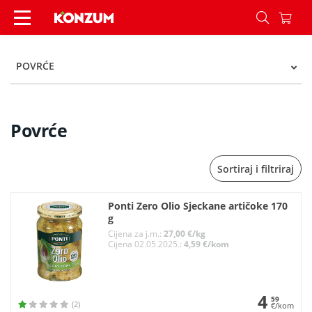
Povrće - Kategorije - Konzum
POVRĆE
Povrće
Sortiraj i filtriraj
Ponti Zero Olio Sjeckane artičoke 170
g
Cijena za j.m.:
27,00 €/kg
Cijena 02.05.2025.:
4,59 €/kom
4
59
(2)
€/kom