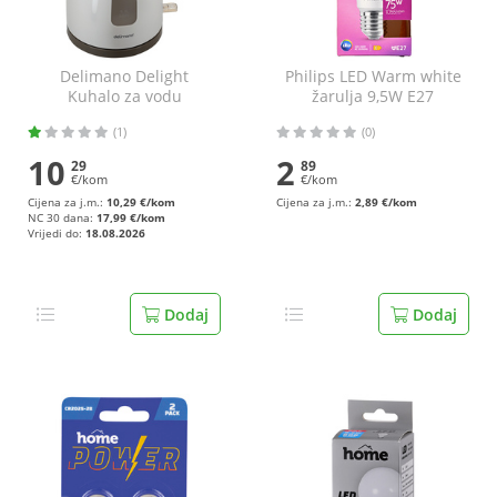
Delimano Delight
Philips LED Warm white
Kuhalo za vodu
žarulja 9,5W E27
KEP0302-GS
(1)
(0)
10
2
29
89
€/kom
€/kom
Cijena za j.m.:
10,29 €/kom
Cijena za j.m.:
2,89 €/kom
NC 30 dana:
17,99 €/kom
Vrijedi do:
18.08.2026
Dodaj
Dodaj