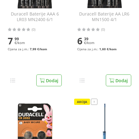
Duracell Baterije AAA 6
Duracell Baterije AA LR6
LR03 MN2400 6/1
MN1500 4/1
(0)
(0)
7
6
99
39
€/kom
€/kom
Cijena za j.m.:
7,99 €/kom
Cijena za j.m.:
1,60 €/kom
Dodaj
Dodaj
AKCIJA
!