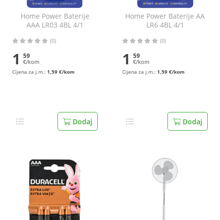
Home Power Baterije
Home Power Baterije AA
AAA LR03 4BL 4/1
LR6 4BL 4/1
(0)
(0)
1
1
59
59
€/kom
€/kom
Cijena za j.m.:
1,59 €/kom
Cijena za j.m.:
1,59 €/kom
Dodaj
Dodaj