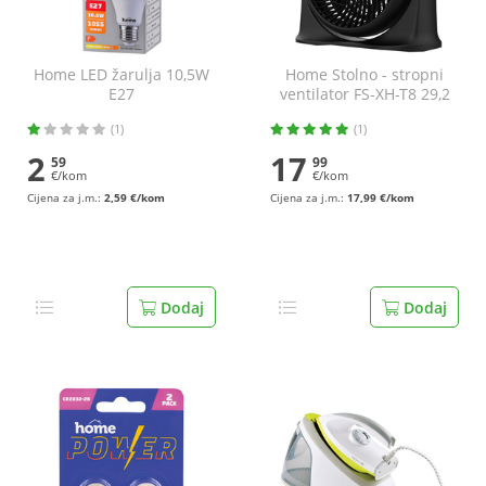
Home LED žarulja 10,5W
Home Stolno - stropni
E27
ventilator FS-XH-T8 29,2
cm
(1)
(1)
2
17
59
99
€/kom
€/kom
Cijena za j.m.:
2,59 €/kom
Cijena za j.m.:
17,99 €/kom
Dodaj
Dodaj