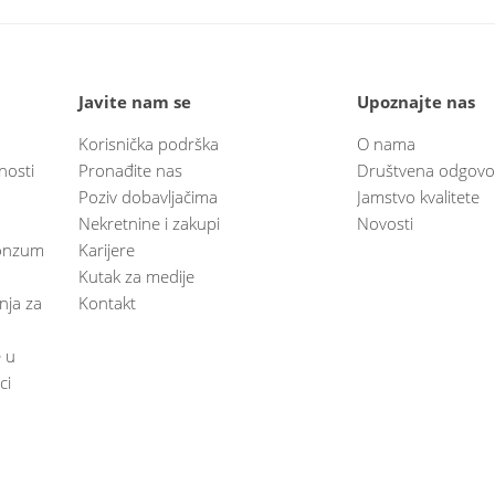
Javite nam se
Upoznajte nas
Korisnička podrška
O nama
nosti
Pronađite nas
Društvena odgovo
Poziv dobavljačima
Jamstvo kvalitete
Nekretnine i zakupi
Novosti
 Konzum
Karijere
Kutak za medije
anja za
Kontakt
e u
ci