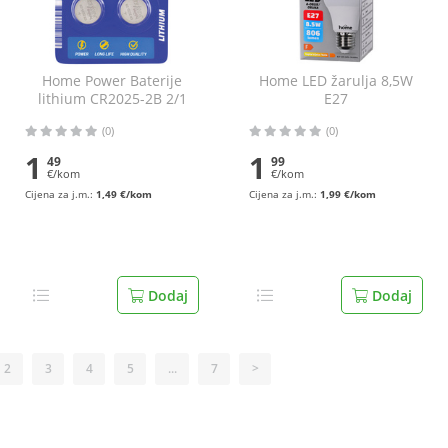
Home Power Baterije
Home LED žarulja 8,5W
lithium CR2025-2B 2/1
E27
(0)
(0)
1
1
49
99
€/kom
€/kom
Cijena za j.m.:
1,49 €/kom
Cijena za j.m.:
1,99 €/kom
Dodaj
Dodaj
2
3
4
5
...
7
>