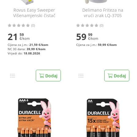
Rovus Easy Sweeper
Delimano Friteza na
Višenamjenski čistač
vrući zrak LQ-3705
(0)
(0)
21
59
59
99
€/kom
€/kom
Cijena za j.m.:
21,59 €/kom
Cijena za j.m.:
59,99 €/kom
NC 30 dana:
39,99 €/kom
Vrijedi do:
18.08.2026
Dodaj
Dodaj