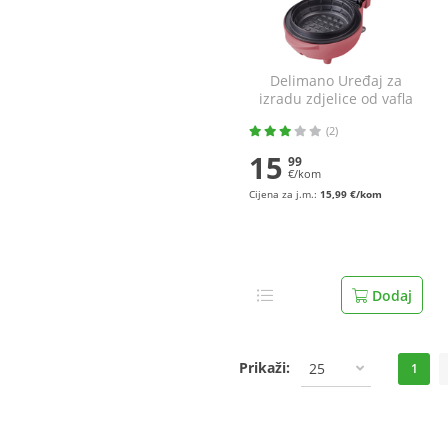
Delimano Uređaj za
izradu zdjelice od vafla
AK-B037-2P
(2)
15
99
€/kom
Cijena za j.m.:
15,99 €/kom
Dodaj
Prikaži:
25
1