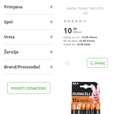
Primjena
Home Toster TA01035-
GS
Spol
(0)
10
99
€/kom
Vrsta
Cijena za j.m.:
10,99 €/kom
NC 30 dana:
22,99 €/kom
Vrijedi do:
18.08.2026
Žarulje
Dodaj
Brend/Proizvođač
PONIŠTI OZNAČENO