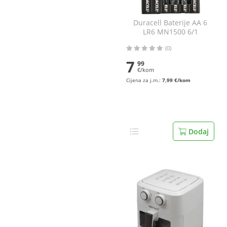
Duracell Baterije AA 6
LR6 MN1500 6/1
(0)
7
99
€/kom
Cijena za j.m.:
7,99 €/kom
Dodaj