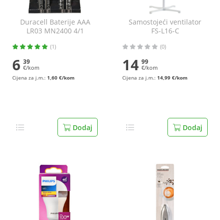
Duracell Baterije AAA
Samostojeći ventilator
LR03 MN2400 4/1
FS-L16-C
(1)
(0)
6
14
39
99
€/kom
€/kom
Cijena za j.m.:
1,60 €/kom
Cijena za j.m.:
14,99 €/kom
Dodaj
Dodaj