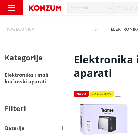
Asortiman
Elektronika i mali kućanski aparati - Kategor
NASLOVNICA
ELEKTRONIKA
Kategorije
Elektronika 
aparati
Elektronika i mali
kućanski aparati
NOVO
AKCIJA -52%
!
Filteri
Baterije