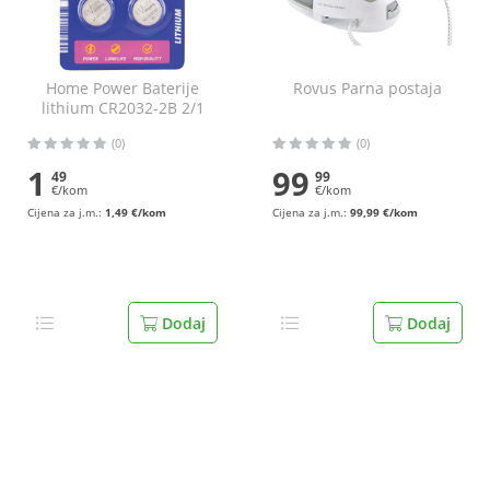
Home Power Baterije
Rovus Parna postaja
lithium CR2032-2B 2/1
(0)
(0)
1
99
49
99
€/kom
€/kom
Cijena za j.m.:
1,49 €/kom
Cijena za j.m.:
99,99 €/kom
Dodaj
Dodaj