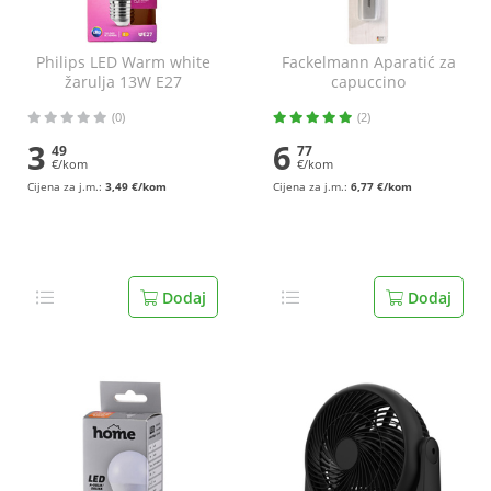
Philips LED Warm white
Fackelmann Aparatić za
žarulja 13W E27
capuccino
(0)
(2)
3
6
49
77
€/kom
€/kom
Cijena za j.m.:
3,49 €/kom
Cijena za j.m.:
6,77 €/kom
Dodaj
Dodaj