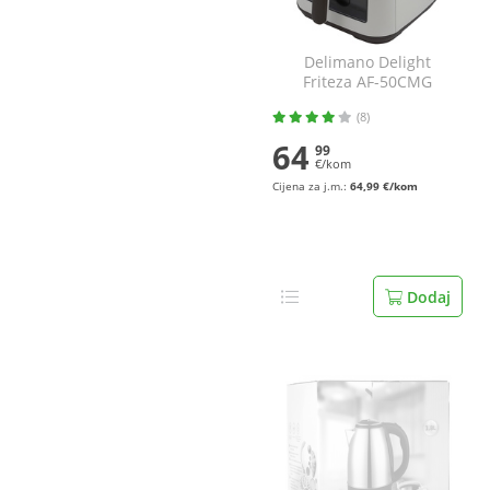
Delimano Delight
Friteza AF-50CMG
(8)
64
99
€/kom
Cijena za j.m.:
64,99 €/kom
Dodaj