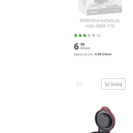
Električno kuhalo za
vodu GMA-110
(4)
6
99
€/kom
Cijena za j.m.:
6,99 €/kom
Dodaj