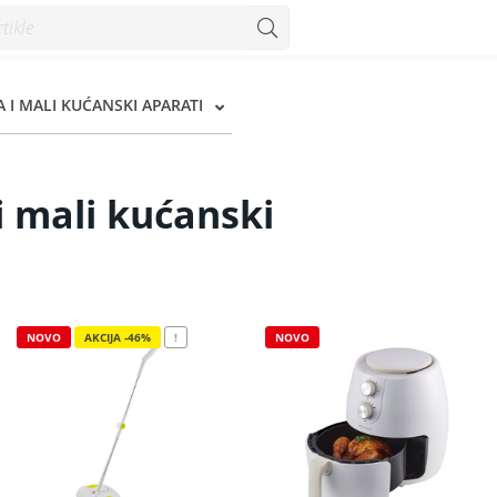
ije - Konzum
 I MALI KUĆANSKI APARATI
i mali kućanski
NOVO
AKCIJA -46%
!
NOVO