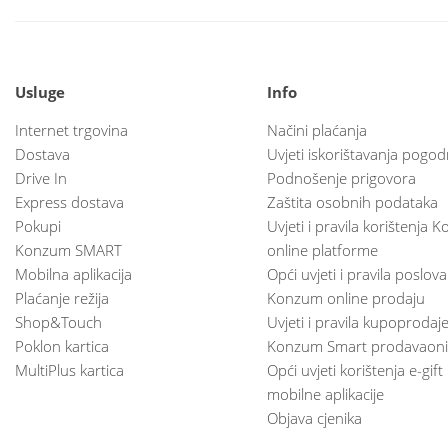
Usluge
Info
Internet trgovina
Načini plaćanja
Dostava
Uvjeti iskorištavanja pogod
Drive In
Podnošenje prigovora
Express dostava
Zaštita osobnih podataka
Pokupi
Uvjeti i pravila korištenja
Konzum SMART
online platforme
Mobilna aplikacija
Opći uvjeti i pravila poslov
Plaćanje režija
Konzum online prodaju
Shop&Touch
Uvjeti i pravila kupoprodaj
Poklon kartica
Konzum Smart prodavaoni
MultiPlus kartica
Opći uvjeti korištenja e-gift
mobilne aplikacije
Objava cjenika