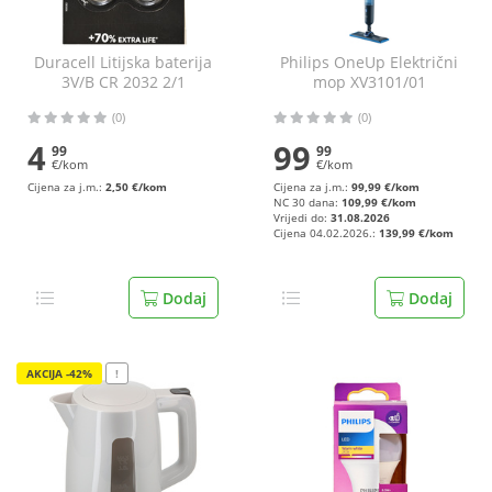
Duracell Litijska baterija
Philips OneUp Električni
3V/B CR 2032 2/1
mop XV3101/01
(0)
(0)
4
99
99
99
€/kom
€/kom
Cijena za j.m.:
2,50 €/kom
Cijena za j.m.:
99,99 €/kom
NC 30 dana:
109,99 €/kom
Vrijedi do:
31.08.2026
Cijena 04.02.2026.:
139,99 €/kom
Dodaj
Dodaj
AKCIJA -42%
!